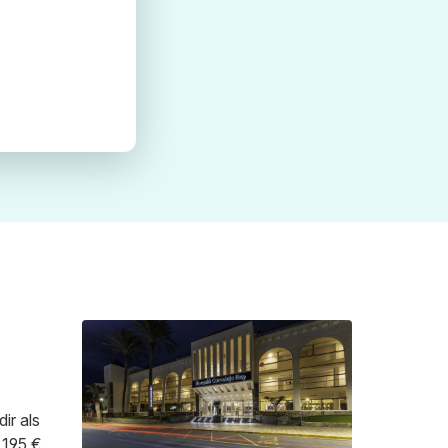
ir als
 195 €.