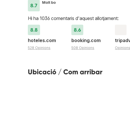
Molt bo
8.7
Hi ha 1036 comentaris d'aquest allotjament:
8.8
8.6
hoteles.com
booking.com
tripad
528 Opinions
508 Opinions
Opinion
Ubicació / Com arribar