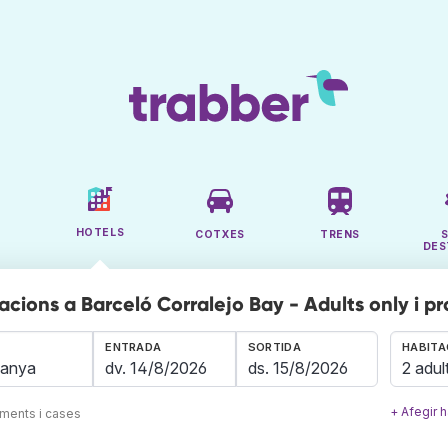
HOTELS
COTXES
TRENS
DES
acions a Barceló Corralejo Bay - Adults only i p
ENTRADA
SORTIDA
HABITA
2 adul
+ Afegir h
aments i cases