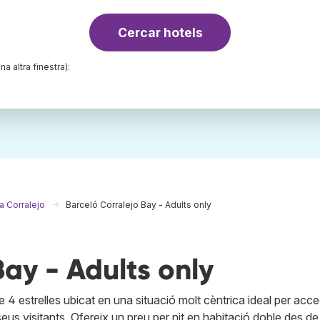
Cercar hotels
na altra finestra):
a Corralejo
Barceló Corralejo Bay - Adults only
Bay - Adults only
 4 estrelles ubicat en una situació molt cèntrica ideal per acced
 seus visitants. Ofereix un preu per nit en habitació doble des de