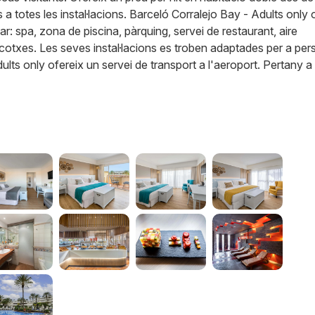
s a totes les instal·lacions. Barceló Corralejo Bay - Adults only 
: spa, zona de piscina, pàrquing, servei de restaurant, aire
de cotxes. Les seves instal·lacions es troben adaptades per a pe
ults only ofereix un servei de transport a l'aeroport.
Pertany a 