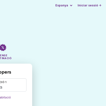
Espanya
Iniciar sessió →
SENSE
TINACIÓ
ropers
CIÓ 1
ts
abitació