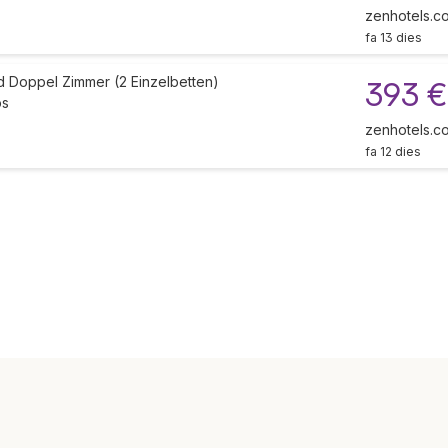
zenhotels.c
fa 13 dies
d Doppel Zimmer (2 Einzelbetten)
393 €
òs
zenhotels.c
fa 12 dies