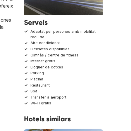
ofereix
rsones
Serveis
la
Adaptat per persones amb mobilitat
reduïda
Aire condicionat
Bicicletes disponibles
Gimnàs / centre de fitness
Internet gratis
Lloguer de cotxes
Parking
Piscina
Restaurant
Spa
Transfer a aeroport
Wi-Fi gratis
Hotels similars