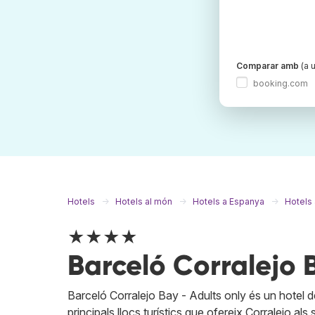
Comparar amb
(a u
booking.com
Hotels
Hotels al món
Hotels a Espanya
Hotels 
★★★★
Barceló Corralejo 
Barceló Corralejo Bay - Adults only és un hotel de
principals llocs turístics que ofereix Corralejo als