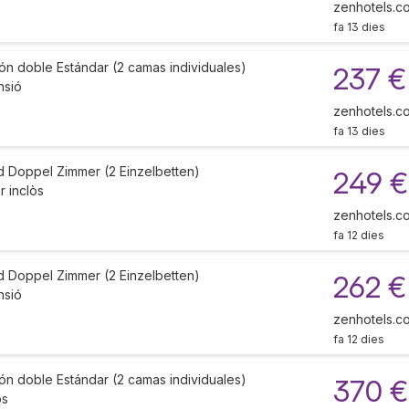
zenhotels.c
fa 13 dies
ón doble Estándar (2 camas individuales)
237 €
nsió
zenhotels.c
fa 13 dies
d Doppel Zimmer (2 Einzelbetten)
249 €
 inclòs
zenhotels.c
fa 12 dies
d Doppel Zimmer (2 Einzelbetten)
262 €
nsió
zenhotels.c
fa 12 dies
ón doble Estándar (2 camas individuales)
370 €
òs