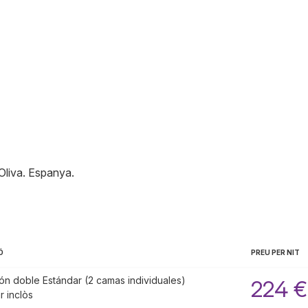
Oliva
.
Espanya
.
Ó
PREU PER NIT
ón doble Estándar (2 camas individuales)
224 €
 inclòs