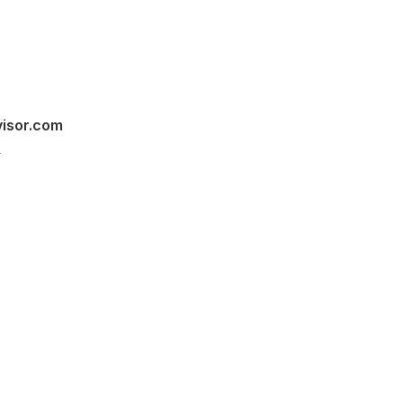
visor.com
s