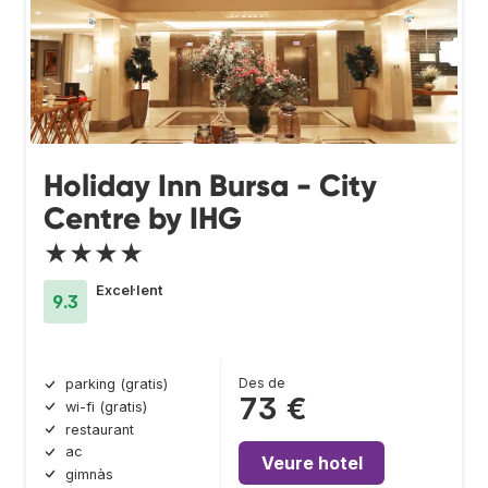
Holiday Inn Bursa - City
Centre by IHG
★★★★
Excel·lent
9.3
Des de
parking (gratis)
73 €
wi-fi (gratis)
restaurant
ac
Veure hotel
gimnàs