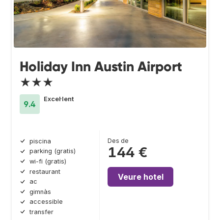
Holiday Inn Austin Airport
★★★
Excel·lent
9.4
Des de
piscina
144 €
parking (gratis)
wi-fi (gratis)
restaurant
Veure hotel
ac
gimnàs
accessible
transfer