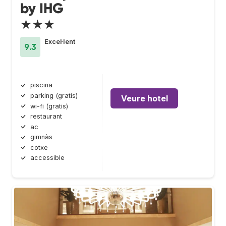
by IHG
★★★
Excel·lent
9.3
piscina
parking (gratis)
Veure hotel
wi-fi (gratis)
restaurant
ac
gimnàs
cotxe
accessible