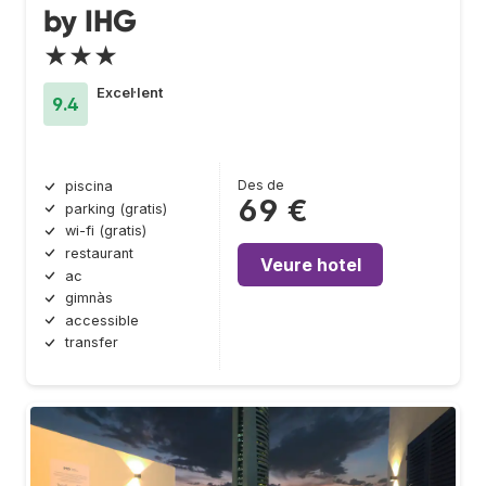
by IHG
★★★
Excel·lent
9.4
Des de
piscina
69 €
parking (gratis)
wi-fi (gratis)
restaurant
Veure hotel
ac
gimnàs
accessible
transfer