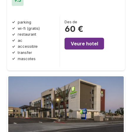
9.3
Des de
parking
60 €
wi-fi (gratis)
restaurant
ac
Veure hotel
accessible
transfer
mascotes