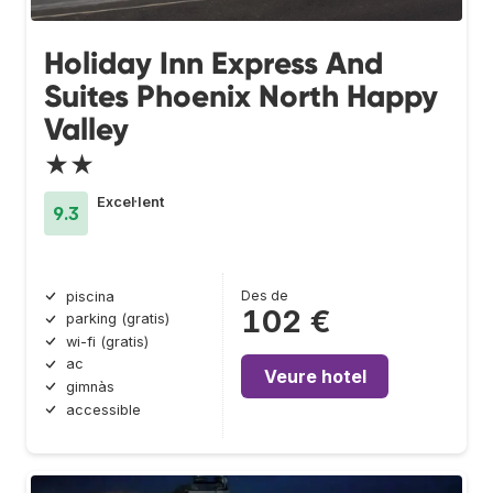
Holiday Inn Express And
Suites Phoenix North Happy
Valley
★★
Excel·lent
9.3
Des de
piscina
102 €
parking (gratis)
wi-fi (gratis)
ac
Veure hotel
gimnàs
accessible