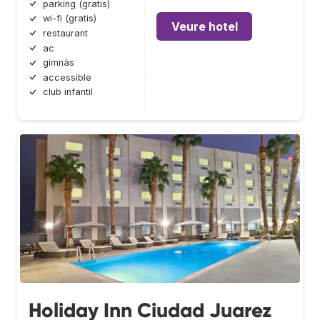
parking (gratis)
wi-fi (gratis)
Veure hotel
restaurant
ac
gimnàs
accessible
club infantil
Holiday Inn Ciudad Juarez