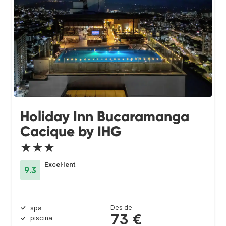
Holiday Inn Bucaramanga
Cacique by IHG
★★★
Excel·lent
9.3
Des de
spa
73 €
piscina