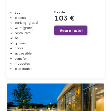
Des de
spa
103 €
piscina
parking (gratis)
wi-fi (gratis)
Veure hotel
restaurant
ac
gimnàs
cotxe
accessible
transfer
mascotes
club infantil