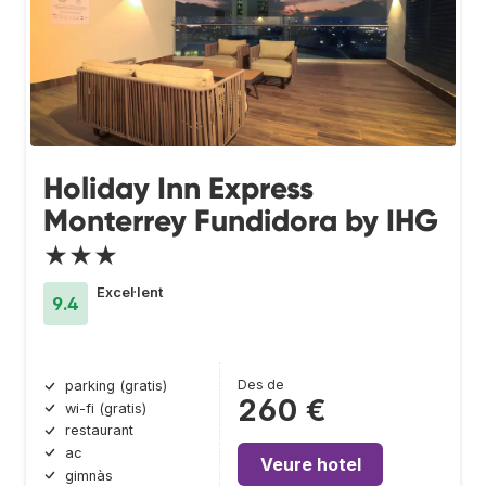
Holiday Inn Express
Monterrey Fundidora by IHG
★★★
Excel·lent
9.4
Des de
parking (gratis)
260 €
wi-fi (gratis)
restaurant
ac
Veure hotel
gimnàs