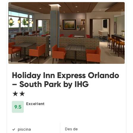
Holiday Inn Express Orlando
– South Park by IHG
★★
Excel·lent
9.5
Des de
piscina