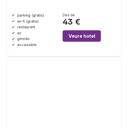
Des de
parking (gratis)
43 €
wi-fi (gratis)
restaurant
ac
Veure hotel
gimnàs
accessible