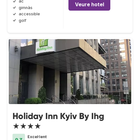
ac
Veure hotel
gimnàs
accessible
golf
Holiday Inn Kyiv By Ihg
★★★★
Excel·lent