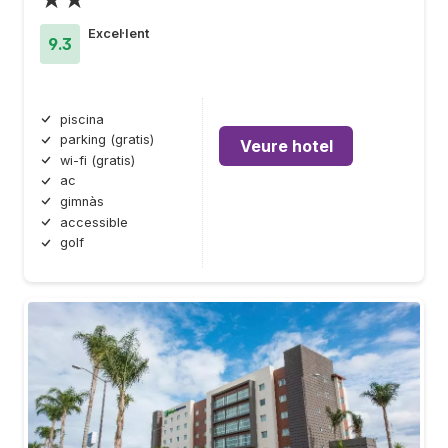
Excel·lent
9.3
piscina
parking (gratis)
Veure hotel
wi-fi (gratis)
ac
gimnàs
accessible
golf