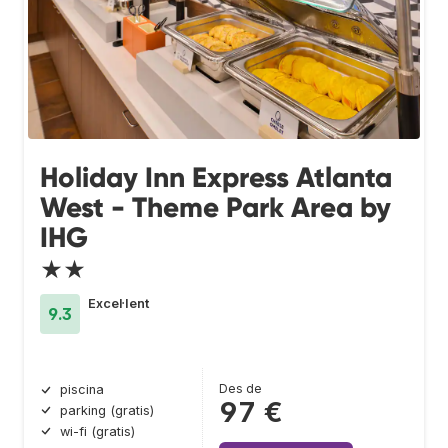
Holiday Inn Express Atlanta
West - Theme Park Area by
IHG
★★
Excel·lent
9.3
Des de
piscina
97 €
parking (gratis)
wi-fi (gratis)