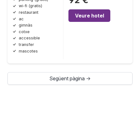
92 €
wi-fi (gratis)
restaurant
Veure hotel
ac
gimnàs
cotxe
accessible
transfer
mascotes
Següent pàgina →