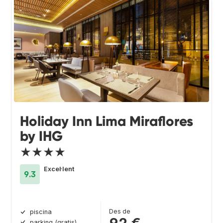
Holiday Inn Lima Miraflores
by IHG
★★★★
Excel·lent
9.3
Des de
piscina
parking (gratis)