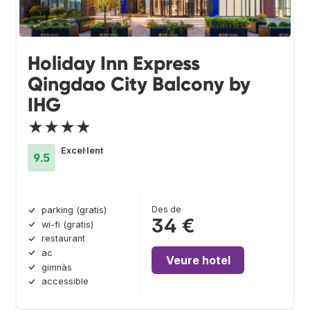
Holiday Inn Express
Qingdao City Balcony by
IHG
★★★★
Excel·lent
9.5
Des de
parking (gratis)
34 €
wi-fi (gratis)
restaurant
ac
Veure hotel
gimnàs
accessible