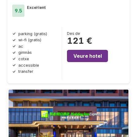
Excel·lent
9.5
Des de
parking (gratis)
121 €
wi-fi (gratis)
ac
gimnàs
Veure hotel
cotxe
accessible
transfer