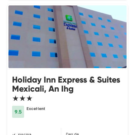
Holiday Inn Express & Suites
Mexicali, An Ihg
★★★
Excel·lent
9.5
Des de
piscina