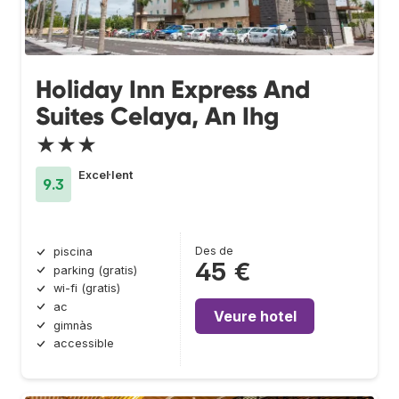
Holiday Inn Express And
Suites Celaya, An Ihg
★★★
Excel·lent
9.3
Des de
piscina
45 €
parking (gratis)
wi-fi (gratis)
ac
Veure hotel
gimnàs
accessible