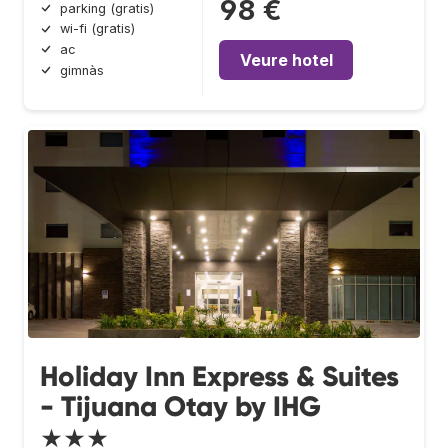
98 €
parking (gratis)
wi-fi (gratis)
ac
Veure hotel
gimnàs
Holiday Inn Express & Suites
- Tijuana Otay by IHG
★★★