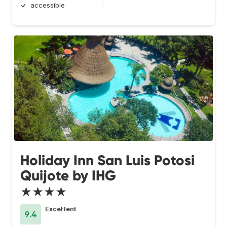
accessible
Holiday Inn San Luis Potosi
Quijote by IHG
★★★★
Excel·lent
9.4