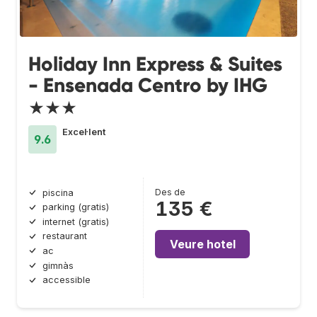
Holiday Inn Express & Suites
- Ensenada Centro by IHG
★★★
Excel·lent
9.6
Des de
piscina
135 €
parking (gratis)
internet (gratis)
restaurant
Veure hotel
ac
gimnàs
accessible