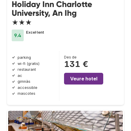
Holiday Inn Charlotte
University, An Ihg
★★★
Excel·lent
9.4
Des de
parking
131 €
wi-fi (gratis)
restaurant
ac
Veure hotel
gimnàs
accessible
mascotes