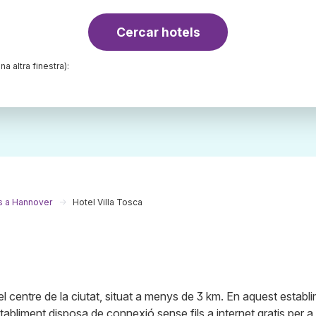
Cercar hotels
na altra finestra):
s a Hannover
Hotel Villa Tosca
el centre de la ciutat, situat a menys de 3 km. En aquest establ
abliment disposa de connexió sense fils a internet gratis per a 