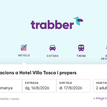
HOTELS
COTXES
TRENS
DES
cions a Hotel Villa Tosca i propers
ENTRADA
SORTIDA
HABITA
2 adul
+ Afegir h
aments i cases