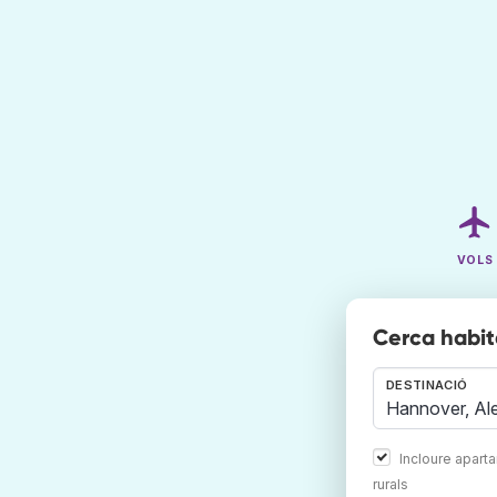
VOLS
Cerca habita
DESTINACIÓ
Incloure apart
rurals