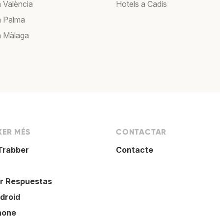
a València
Hotels a Cadis
a Palma
a Màlaga
XER MÉS
CONTACTAR
Trabber
Contacte
r Respuestas
droid
hone