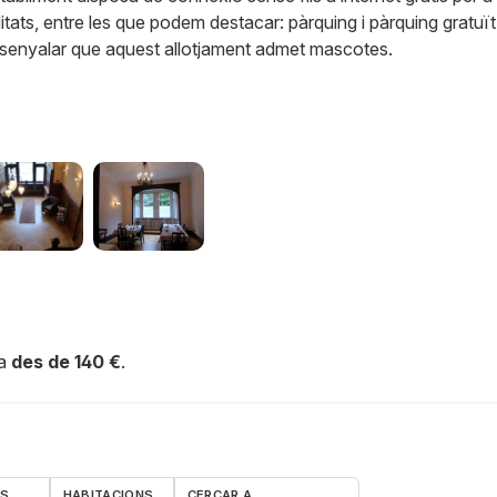
tats, entre les que podem destacar: pàrquing i pàrquing gratuït
ssenyalar que aquest allotjament admet mascotes.
ca
des de 140 €
.
ES
HABITACIONS
CERCAR A…