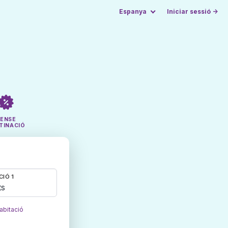
Espanya
Iniciar sessió →
SENSE
TINACIÓ
CIÓ 1
ts
abitació