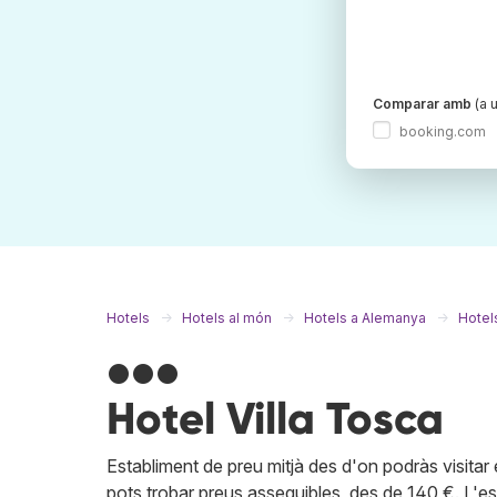
Comparar amb
(a u
booking.com
Hotels
Hotels al món
Hotels a Alemanya
Hotel
●●●
Hotel Villa Tosca
Establiment de preu mitjà des d'on podràs visitar 
pots trobar preus assequibles, des de 140 €. L'est