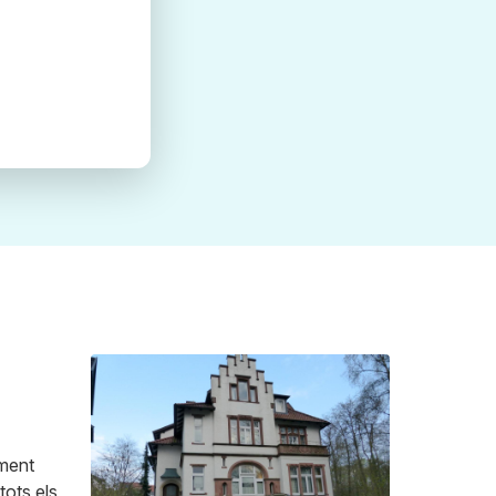
iment
tots els