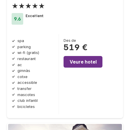
★★★★★
Excel·lent
9.6
Des de
spa
519 €
parking
wi-fi (gratis)
restaurant
Veure hotel
ac
gimnàs
cotxe
accessible
transfer
mascotes
club infantil
bicicletes