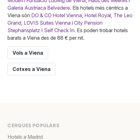
Modern Fundació Ludwig de Viena
,
Haus des Meeres
i
Galeria Austríaca Belvedere
. Els hotels més cèntrics a
Viena són
DO & CO Hotel Vienna
,
Hotel Royal
,
The Leo
Grand
,
LOVIS Suites Vienna
i
City Pension
Stephansplatz I Self Check In
. Es poden trobar hotels
barats a Viena des de 88 € per nit.
Vols a Viena
Cotxes a Viena
CERQUES POPULARS
Hotels a Madrid