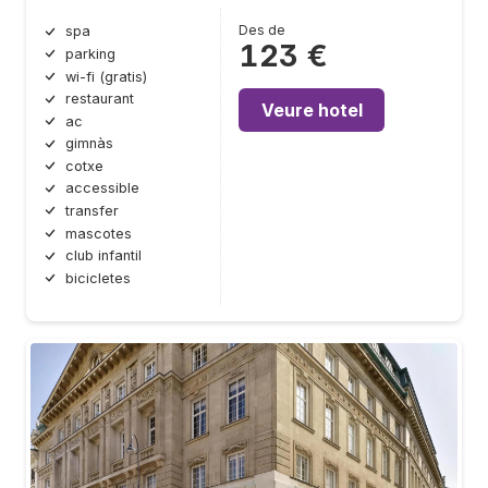
Des de
spa
123 €
parking
wi-fi (gratis)
restaurant
Veure hotel
ac
gimnàs
cotxe
accessible
transfer
mascotes
club infantil
bicicletes