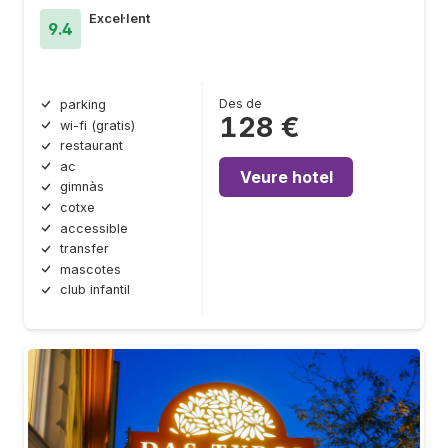
Excel·lent
9.4
Des de
parking
128 €
wi-fi (gratis)
restaurant
ac
Veure hotel
gimnàs
cotxe
accessible
transfer
mascotes
club infantil