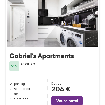
Gabriel's Apartments
Excel·lent
9.4
Des de
parking
206 €
wi-fi (gratis)
ac
mascotes
Veure hotel