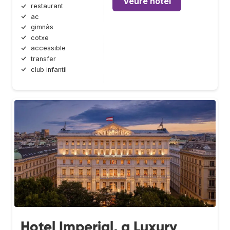
Veure hotel
restaurant
ac
gimnàs
cotxe
accessible
transfer
club infantil
Hotel Imperial, a Luxury