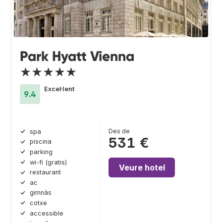
Park Hyatt Vienna
★★★★★
Excel·lent
9.4
Des de
spa
531 €
piscina
parking
wi-fi (gratis)
Veure hotel
restaurant
ac
gimnàs
cotxe
accessible