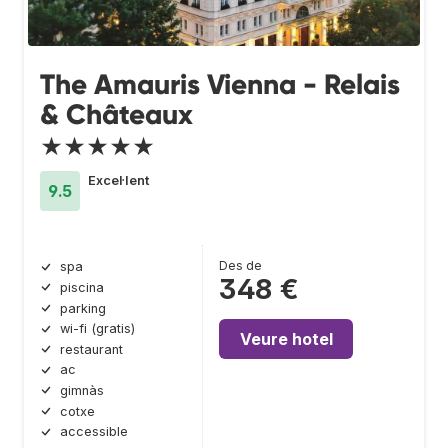
The Amauris Vienna - Relais
& Châteaux
★★★★★
Excel·lent
9.5
Des de
spa
348 €
piscina
parking
wi-fi (gratis)
Veure hotel
restaurant
ac
gimnàs
cotxe
accessible