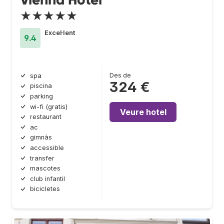
★★★★★
Excel·lent
9.4
Des de
spa
324 €
piscina
parking
wi-fi (gratis)
Veure hotel
restaurant
ac
gimnàs
accessible
transfer
mascotes
club infantil
bicicletes