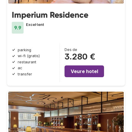
Imperium Residence
Excel·lent
9.9
Des de
parking
3.280 €
wi-fi (gratis)
restaurant
ac
Veure hotel
transfer