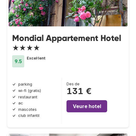
Mondial Appartement Hotel
★★★★
Excel·lent
9.5
Des de
parking
131 €
wi-fi (gratis)
restaurant
ac
Veure hotel
mascotes
club infantil