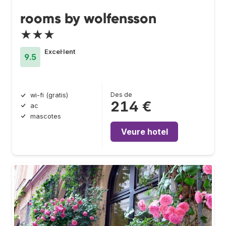
rooms by wolfensson
★★★
Excel·lent
9.5
Des de
wi-fi (gratis)
214 €
ac
mascotes
Veure hotel