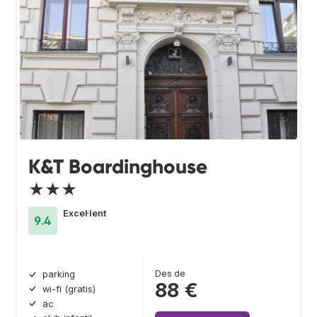
K&T Boardinghouse
★★★
Excel·lent
9.4
Des de
parking
88 €
wi-fi (gratis)
ac