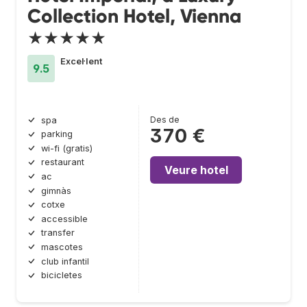
Collection Hotel, Vienna
★★★★★
Excel·lent
9.5
Des de
spa
370 €
parking
wi-fi (gratis)
restaurant
Veure hotel
ac
gimnàs
cotxe
accessible
transfer
mascotes
club infantil
bicicletes