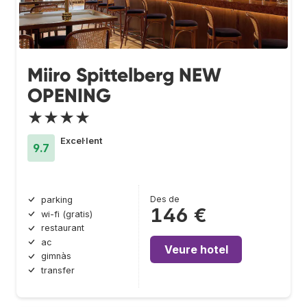
Miiro Spittelberg NEW
OPENING
★★★★
Excel·lent
9.7
Des de
parking
146 €
wi-fi (gratis)
restaurant
ac
Veure hotel
gimnàs
transfer