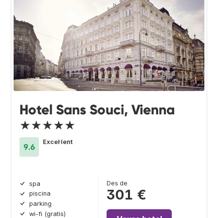
Hotel Sans Souci, Vienna
★★★★★
Excel·lent
9.6
Des de
spa
301 €
piscina
parking
wi-fi (gratis)