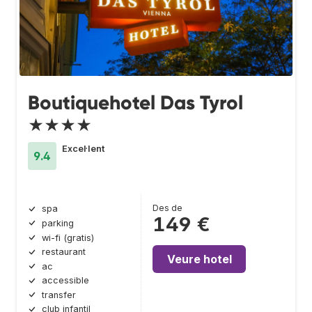
Boutiquehotel Das Tyrol
★★★★
Excel·lent
9.4
Des de
spa
149 €
parking
wi-fi (gratis)
restaurant
Veure hotel
ac
accessible
transfer
club infantil