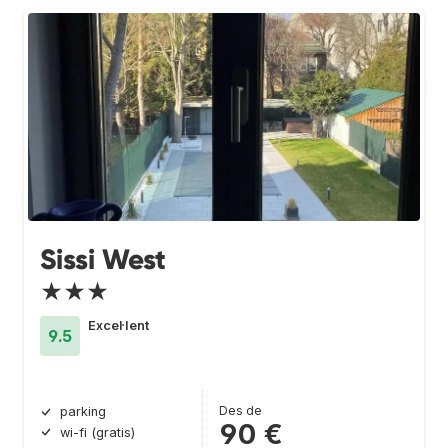
Sissi West
★★★
Excel·lent
9.5
Des de
parking
90 €
wi-fi (gratis)