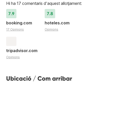
Hi ha 17 comentaris d'aquest allotjament:
7.9
7.8
booking.com
hoteles.com
17 Opinions
Opinions
tripadvisor.com
Opinions
Ubicació / Com arribar