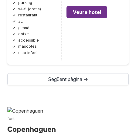
parking
wi-fi (gratis)
Veure hotel
restaurant
ac
gimnàs
cotxe
accessible
mascotes
club infantil
Següent pàgina →
font
Copenhaguen