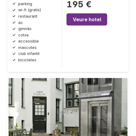
195 €
parking
wi-fi (gratis)
restaurant
Veure hotel
ac
gimnàs
cotxe
accessible
mascotes
club infantil
bicicletes