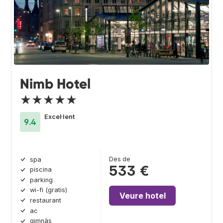
Nimb Hotel
★★★★★
Excel·lent
9.4
Des de
spa
533 €
piscina
parking
wi-fi (gratis)
Veure hotel
restaurant
ac
gimnàs