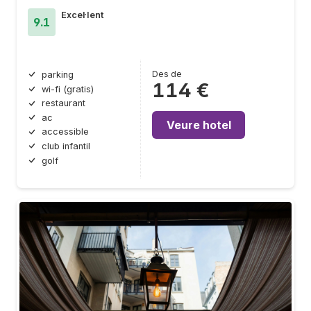
Excel·lent
9.1
Des de
parking
114 €
wi-fi (gratis)
restaurant
ac
Veure hotel
accessible
club infantil
golf