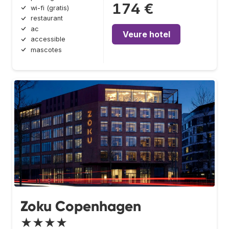
174 €
wi-fi (gratis)
restaurant
ac
Veure hotel
accessible
mascotes
Zoku Copenhagen
★★★★