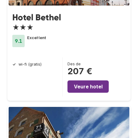
Hotel Bethel
★★★
Excel·lent
9.1
Des de
wi-fi (gratis)
207 €
Veure hotel