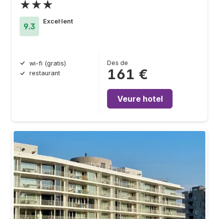
★★★
Excel·lent
9.3
Des de
wi-fi (gratis)
161 €
restaurant
Veure hotel