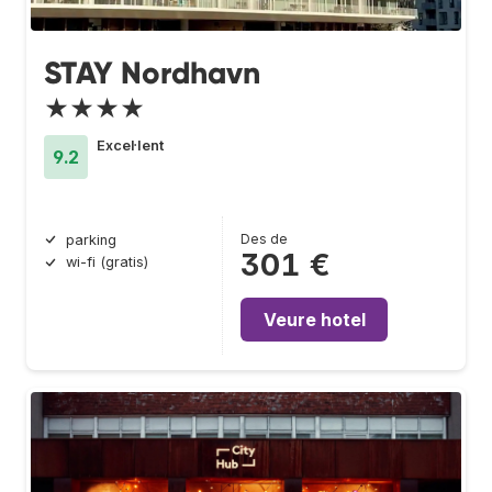
STAY Nordhavn
★★★★
Excel·lent
9.2
Des de
parking
301 €
wi-fi (gratis)
Veure hotel