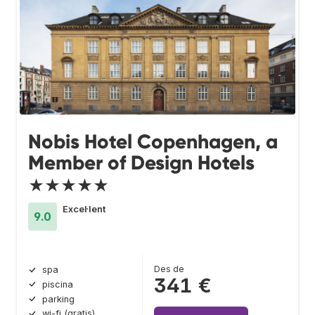
Nobis Hotel Copenhagen, a
Member of Design Hotels
★★★★★
Excel·lent
9.0
Des de
spa
341 €
piscina
parking
wi-fi (gratis)