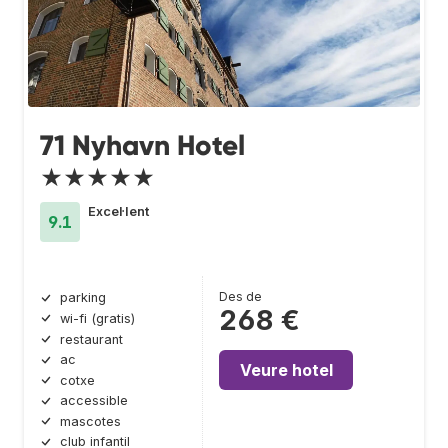
71 Nyhavn Hotel
★★★★★
Excel·lent
9.1
Des de
parking
268 €
wi-fi (gratis)
restaurant
ac
Veure hotel
cotxe
accessible
mascotes
club infantil