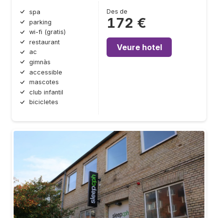
Des de
spa
172 €
parking
wi-fi (gratis)
restaurant
Veure hotel
ac
gimnàs
accessible
mascotes
club infantil
bicicletes