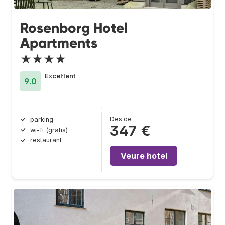
Rosenborg Hotel
Apartments
★★★★
Excel·lent
9.0
Des de
parking
347 €
wi-fi (gratis)
restaurant
Veure hotel