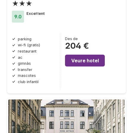
★★★
Excel·lent
9.0
Des de
parking
204 €
wi-fi (gratis)
restaurant
ac
Veure hotel
gimnàs
transfer
mascotes
club infantil