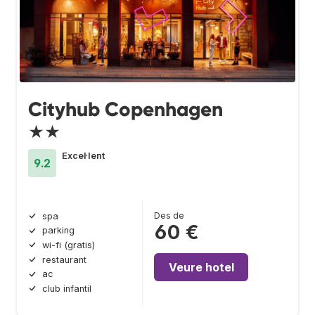
Cityhub Copenhagen
★★
Excel·lent
9.2
Des de
spa
60 €
parking
wi-fi (gratis)
restaurant
Veure hotel
ac
club infantil