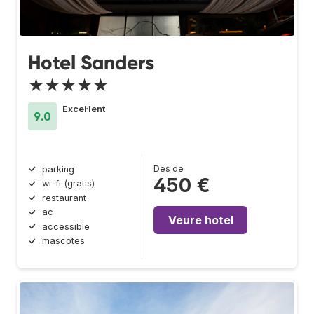
Hotel Sanders
★★★★★
Excel·lent
9.0
Des de
parking
450 €
wi-fi (gratis)
restaurant
ac
Veure hotel
accessible
mascotes