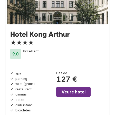
Hotel Kong Arthur
★★★★
Excel·lent
9.0
Des de
spa
127 €
parking
wi-fi (gratis)
restaurant
Veure hotel
gimnàs
cotxe
club infantil
bicicletes