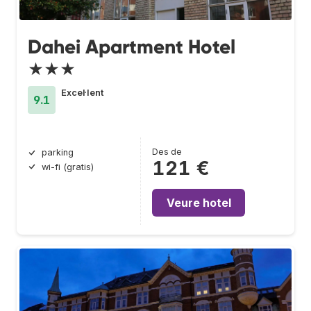
Dahei Apartment Hotel
★★★
Excel·lent
9.1
Des de
parking
121 €
wi-fi (gratis)
Veure hotel