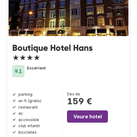
Boutique Hotel Hans
★★★★
Excel·lent
9.1
Des de
parking
159 €
wi-fi (gratis)
restaurant
ac
Veure hotel
accessible
club infantil
bicicletes