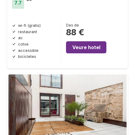
7.7
Des de
wi-fi (gratis)
88 €
restaurant
ac
cotxe
Veure hotel
accessible
bicicletes