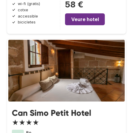
58 €
wi-fi (gratis)
cotxe
accessible
Veure hotel
bicicletes
Can Simo Petit Hotel
★★★★
Bo