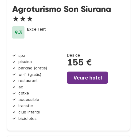
Agroturismo Son Siurana
★★★
Excel·lent
9.3
Des de
spa
155 €
piscina
parking (gratis)
wi-fi (gratis)
Veure hotel
restaurant
ac
cotxe
accessible
transfer
club infantil
bicicletes