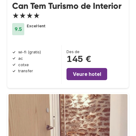
Can Tem Turismo de Interior
★★★★
Excel·lent
9.5
Des de
wi-fi (gratis)
145 €
ac
cotxe
transfer
Veure hotel