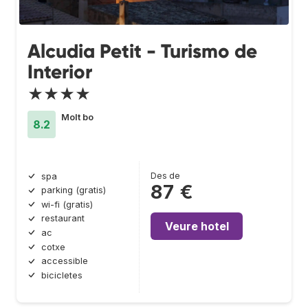
Alcudia Petit - Turismo de
Interior
★★★★
Molt bo
8.2
Des de
spa
87 €
parking (gratis)
wi-fi (gratis)
restaurant
Veure hotel
ac
cotxe
accessible
bicicletes