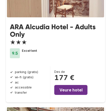
ARA Alcudia Hotel - Adults
Only
★★★
Excel·lent
9.5
Des de
parking (gratis)
177 €
wi-fi (gratis)
ac
accessible
Veure hotel
transfer