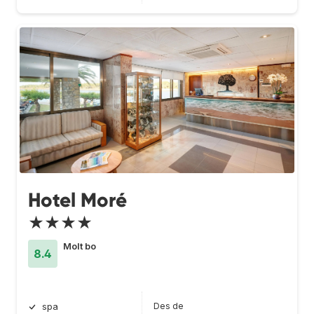
Hotel Moré
★★★★
Molt bo
8.4
Des de
spa