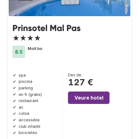
Prinsotel Mal Pas
★★★★
Molt bo
8.5
Des de
spa
127 €
piscina
parking
wi-fi (gratis)
Veure hotel
restaurant
ac
cotxe
accessible
club infantil
bicicletes