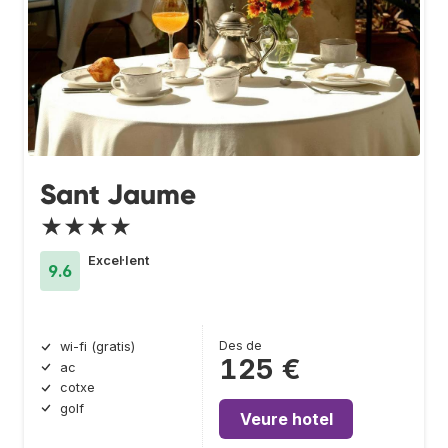
Sant Jaume
★★★★
Excel·lent
9.6
Des de
wi-fi (gratis)
125 €
ac
cotxe
golf
Veure hotel