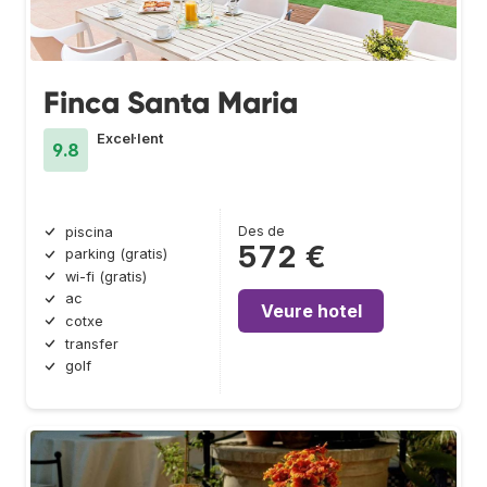
Finca Santa Maria
Excel·lent
9.8
Des de
piscina
572 €
parking (gratis)
wi-fi (gratis)
ac
Veure hotel
cotxe
transfer
golf