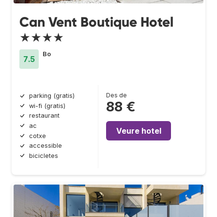
Can Vent Boutique Hotel
★★★★
Bo
7.5
Des de
parking (gratis)
88 €
wi-fi (gratis)
restaurant
ac
Veure hotel
cotxe
accessible
bicicletes