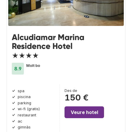
Alcudiamar Marina
Residence Hotel
★★★★
Molt bo
8.9
Des de
spa
150 €
piscina
parking
wi-fi (gratis)
Veure hotel
restaurant
ac
gimnàs