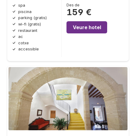
Des de
spa
159 €
piscina
parking (gratis)
wi-fi (gratis)
Veure hotel
restaurant
ac
cotxe
accessible