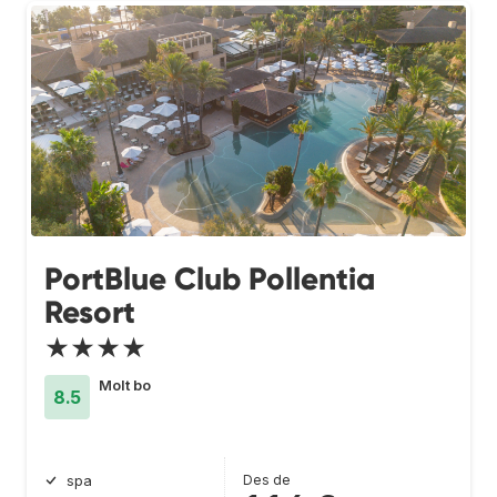
PortBlue Club Pollentia
Resort
★★★★
Molt bo
8.5
Des de
spa