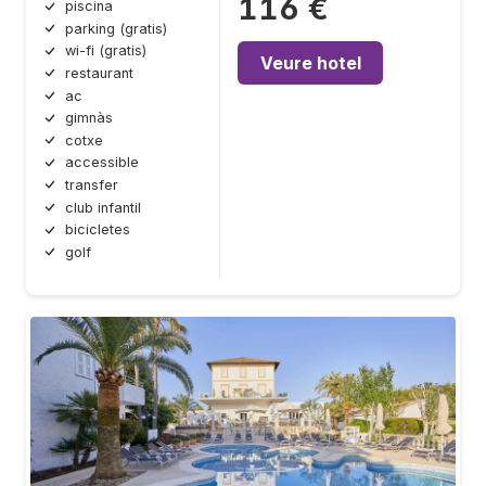
116 €
piscina
parking (gratis)
wi-fi (gratis)
Veure hotel
restaurant
ac
gimnàs
cotxe
accessible
transfer
club infantil
bicicletes
golf