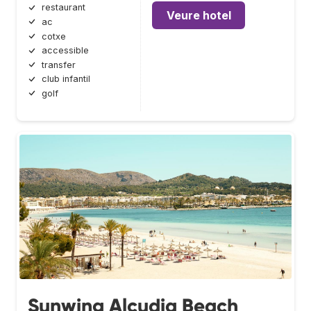
restaurant
Veure hotel
ac
cotxe
accessible
transfer
club infantil
golf
Sunwing Alcudia Beach