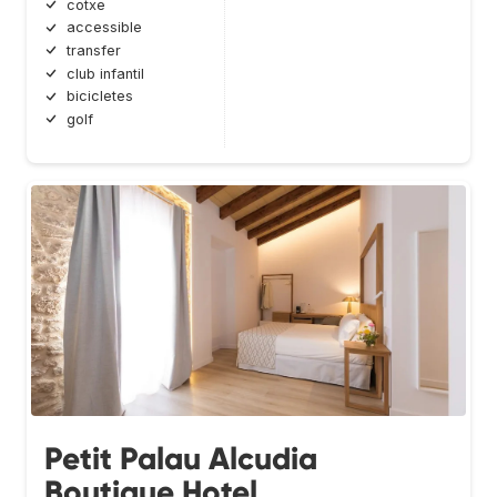
cotxe
accessible
transfer
club infantil
bicicletes
golf
Petit Palau Alcudia
Boutique Hotel