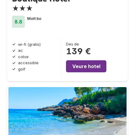
★★★
Molt bo
8.8
Des de
wi-fi (gratis)
139 €
ac
cotxe
accessible
Veure hotel
golf