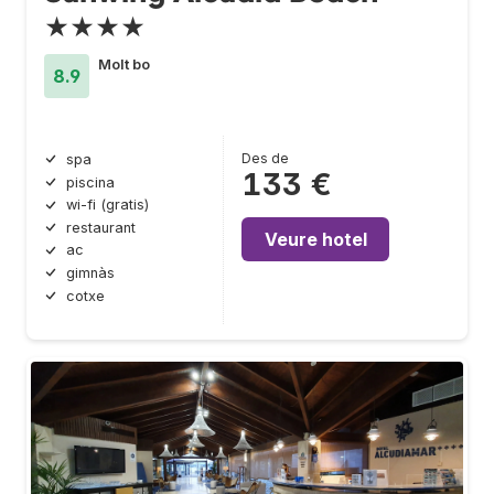
★★★★
Molt bo
8.9
Des de
spa
133 €
piscina
wi-fi (gratis)
restaurant
Veure hotel
ac
gimnàs
cotxe