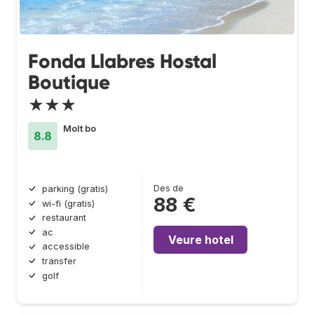
Fonda Llabres Hostal
Boutique
★★★
Molt bo
8.8
Des de
parking (gratis)
88 €
wi-fi (gratis)
restaurant
ac
Veure hotel
accessible
transfer
golf