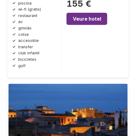
155 €
piscina
wi-fi (gratis)
restaurant
Veure hotel
ac
gimnàs
cotxe
accessible
transfer
club infantil
bicicletes
golf