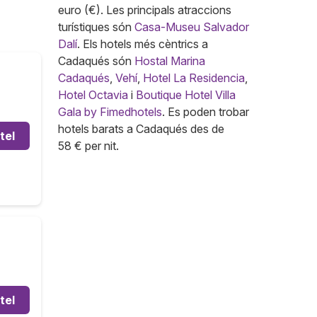
euro (€). Les principals atraccions
turístiques són
Casa-Museu Salvador
Dalí
. Els hotels més cèntrics a
Cadaqués són
Hostal Marina
Cadaqués
,
Vehí
,
Hotel La Residencia
,
Hotel Octavia
i
Boutique Hotel Villa
Gala by Fimedhotels
. Es poden trobar
hotels barats a Cadaqués des de
tel
58 € per nit.
tel