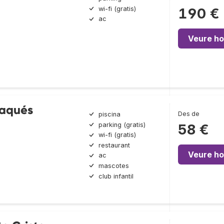
wi-fi (gratis)
190 €
ac
Veure ho
aqués
Des de
piscina
parking (gratis)
58 €
wi-fi (gratis)
restaurant
Veure ho
ac
mascotes
club infantil