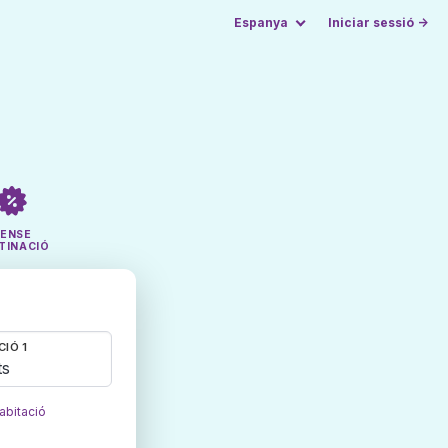
Espanya
Iniciar sessió →
SENSE
TINACIÓ
CIÓ 1
ts
abitació