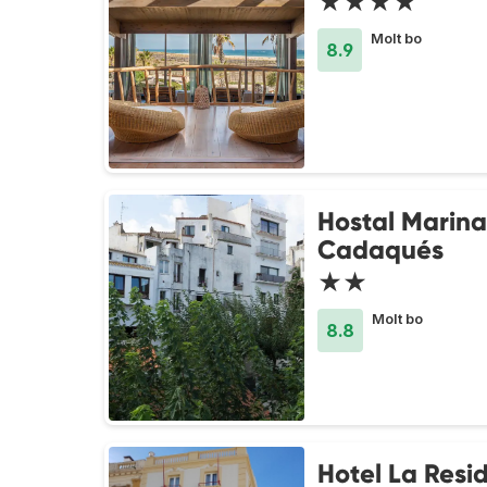
★★★★
Molt bo
8.9
Hostal Marina
Cadaqués
★★
Molt bo
8.8
Hotel La Resi