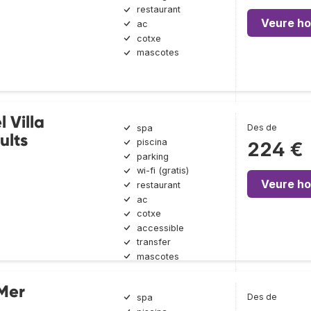
restaurant
Veure ho
ac
cotxe
mascotes
 Villa
Des de
spa
ults
piscina
224 €
parking
wi-fi (gratis)
Veure ho
restaurant
ac
cotxe
accessible
transfer
mascotes
 Mer
Des de
spa