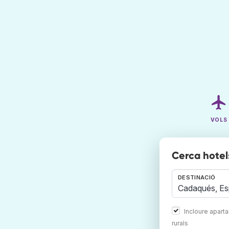
VOLS
Cerca hote
DESTINACIÓ
Incloure apart
rurals