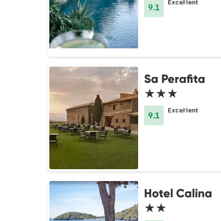
Excel·lent
9.1
Sa Perafita
★★★
Excel·lent
9.1
Hotel Calina
★★