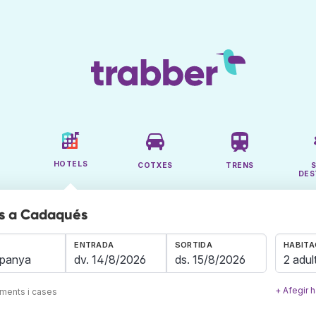
HOTELS
COTXES
TRENS
DES
ls a Cadaqués
ENTRADA
SORTIDA
HABITA
2 adul
+ Afegir h
aments i cases