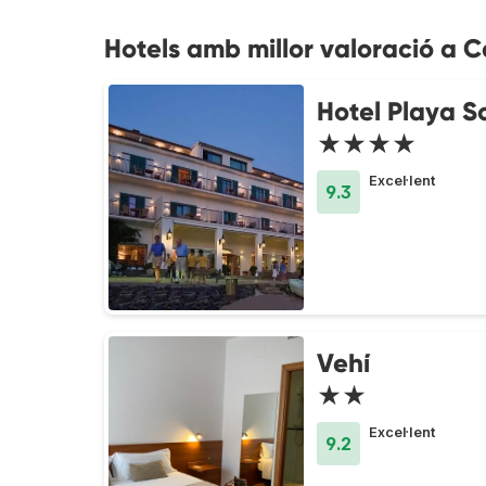
Hotels amb millor valoració a
Hotel Playa S
★★★★
Excel·lent
9.3
Vehí
★★
Excel·lent
9.2