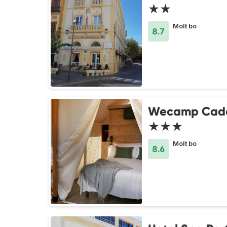
★★
Molt bo
8.7
Wecamp Cad
★★★
Molt bo
8.6