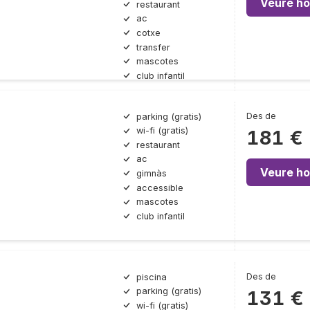
Veure ho
restaurant
ac
cotxe
transfer
mascotes
club infantil
Des de
parking (gratis)
wi-fi (gratis)
181 €
restaurant
ac
Veure ho
gimnàs
accessible
mascotes
club infantil
Des de
piscina
parking (gratis)
131 €
wi-fi (gratis)