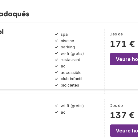
 Cadaqués
ol
Des de
spa
piscina
171 €
parking
wi-fi (gratis)
Veure ho
restaurant
ac
accessible
club infantil
bicicletes
Des de
wi-fi (gratis)
ac
137 €
Veure ho