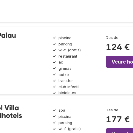
Palau
Des de
piscina
parking
124 €
wi-fi (gratis)
restaurant
Veure ho
ac
gimnàs
cotxe
transfer
club infantil
bicicletes
 Villa
Des de
spa
dhotels
piscina
177 €
parking
wi-fi (gratis)