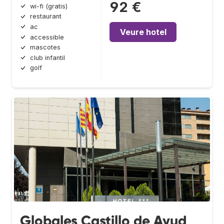
92 €
wi-fi (gratis)
restaurant
ac
Veure hotel
accessible
mascotes
club infantil
golf
Globales Castillo de Ayud