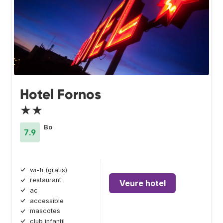
Hotel Fornos
★★
Bo
7.9
wi-fi (gratis)
restaurant
Veure hotel
ac
accessible
mascotes
club infantil