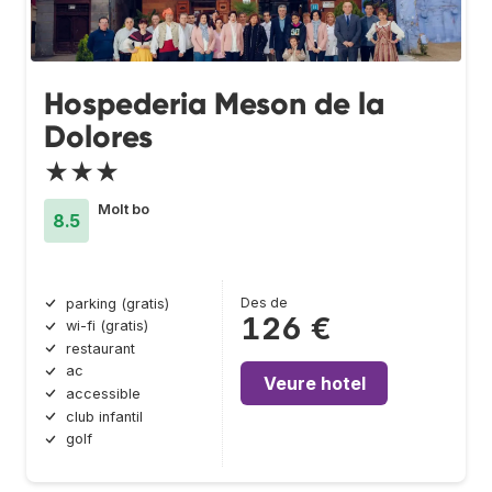
Hospederia Meson de la
Dolores
★★★
Molt bo
8.5
Des de
parking (gratis)
126 €
wi-fi (gratis)
restaurant
ac
Veure hotel
accessible
club infantil
golf