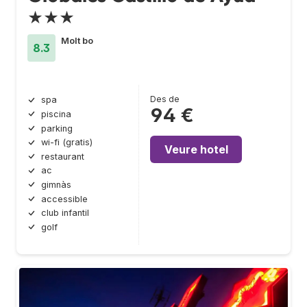
★★★
Molt bo
8.3
Des de
spa
94 €
piscina
parking
wi-fi (gratis)
Veure hotel
restaurant
ac
gimnàs
accessible
club infantil
golf