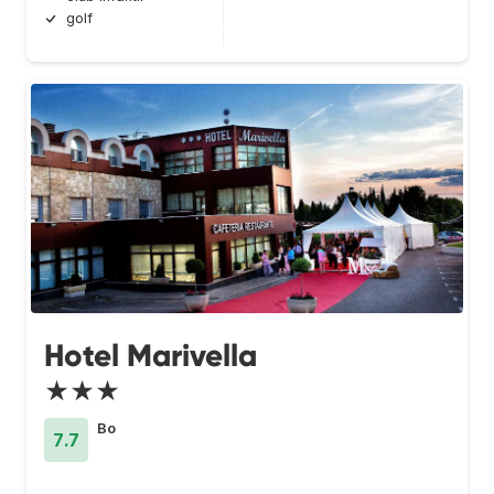
golf
Hotel Marivella
★★★
Bo
7.7