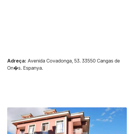
Adreça:
Avenida Covadonga, 53
.
33550
Cangas de
On�s
.
Espanya
.