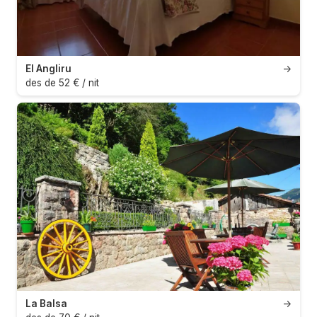
El Angliru
→
des de 52 € / nit
La Balsa
→