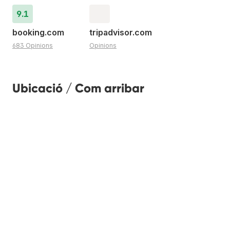
9.1
booking.com
tripadvisor.com
683 Opinions
Opinions
Ubicació / Com arribar