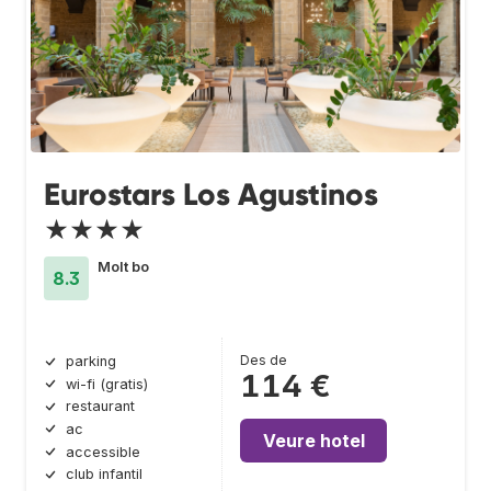
Eurostars Los Agustinos
★★★★
Molt bo
8.3
Des de
parking
114 €
wi-fi (gratis)
restaurant
ac
Veure hotel
accessible
club infantil