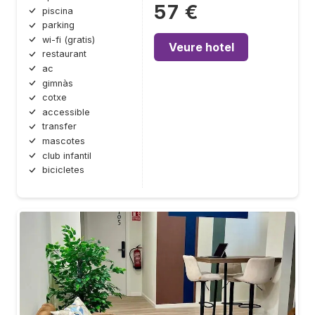
57 €
piscina
parking
wi-fi (gratis)
Veure hotel
restaurant
ac
gimnàs
cotxe
accessible
transfer
mascotes
club infantil
bicicletes