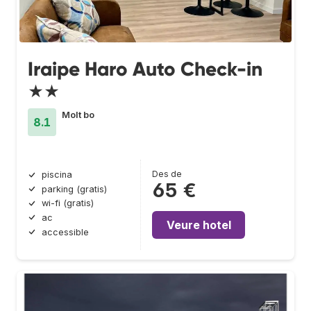
Iraipe Haro Auto Check-in
★★
Molt bo
8.1
Des de
piscina
65 €
parking (gratis)
wi-fi (gratis)
ac
Veure hotel
accessible