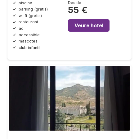
Des de
piscina
55 €
parking (gratis)
wi-fi (gratis)
restaurant
Veure hotel
ac
accessible
mascotes
club infantil