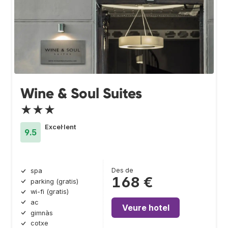
Wine & Soul Suites
★★★
Excel·lent
9.5
Des de
spa
168 €
parking (gratis)
wi-fi (gratis)
ac
Veure hotel
gimnàs
cotxe