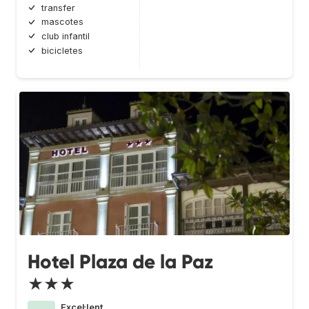
transfer
mascotes
club infantil
bicicletes
Hotel Plaza de la Paz
★★★
Excel·lent