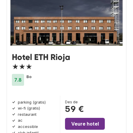
Hotel ETH Rioja
★★★
Bo
7.8
Des de
parking (gratis)
59 €
wi-fi (gratis)
restaurant
ac
Veure hotel
accessible
club infantil