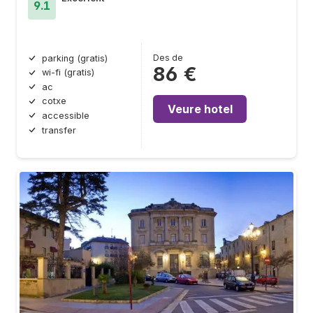
9.1
Des de
parking (gratis)
86 €
wi-fi (gratis)
ac
cotxe
Veure hotel
accessible
transfer