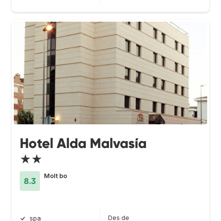
Hotel Alda Malvasía
★★
Molt bo
8.3
Des de
spa