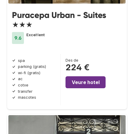
Puracepa Urban - Suites
★★★
Excel·lent
9.6
Des de
spa
224 €
parking (gratis)
wi-fi (gratis)
ac
Veure hotel
cotxe
transfer
mascotes