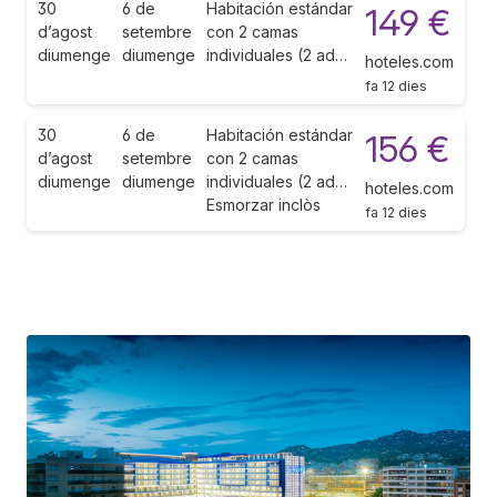
30
6 de
Habitación estándar
149 €
d’agost
setembre
con 2 camas
diumenge
diumenge
individuales (2 ad…
hoteles.com
fa 12 dies
30
6 de
Habitación estándar
156 €
d’agost
setembre
con 2 camas
diumenge
diumenge
individuales (2 ad…
hoteles.com
Esmorzar inclòs
fa 12 dies