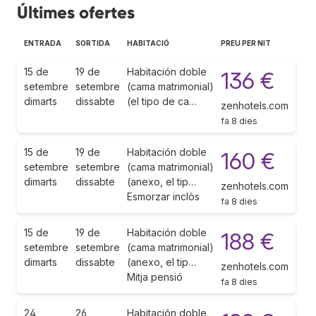
Últimes ofertes
ENTRADA
SORTIDA
HABITACIÓ
PREU PER NIT
15 de
19 de
Habitación doble
136 €
setembre
setembre
(cama matrimonial)
dimarts
dissabte
(el tipo de ca…
zenhotels.com
fa 8 dies
15 de
19 de
Habitación doble
160 €
setembre
setembre
(cama matrimonial)
dimarts
dissabte
(anexo, el tip…
zenhotels.com
Esmorzar inclòs
fa 8 dies
15 de
19 de
Habitación doble
188 €
setembre
setembre
(cama matrimonial)
dimarts
dissabte
(anexo, el tip…
zenhotels.com
Mitja pensió
fa 8 dies
24
26
Habitación doble