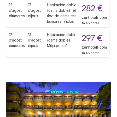
12
13
Habitación doble
282 €
d’agost
d’agost
(cama doble) (el
dimecres
dijous
tipo de cama est…
zenhotels.com
Esmorzar inclòs
fa 43 hores
12
13
Habitación doble
297 €
d’agost
d’agost
(cama doble)
dimecres
dijous
Mitja pensió
zenhotels.com
fa 43 hores