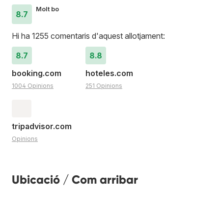
Molt bo
8.7
Hi ha 1255 comentaris d'aquest allotjament:
8.7
8.8
booking.com
hoteles.com
1004 Opinions
251 Opinions
tripadvisor.com
Opinions
Ubicació / Com arribar