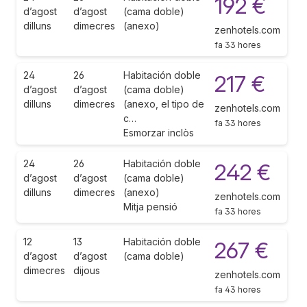
192 €
d’agost
d’agost
(cama doble)
dilluns
dimecres
(anexo)
zenhotels.com
fa 33 hores
24
26
Habitación doble
217 €
d’agost
d’agost
(cama doble)
dilluns
dimecres
(anexo, el tipo de
zenhotels.com
c…
fa 33 hores
Esmorzar inclòs
24
26
Habitación doble
242 €
d’agost
d’agost
(cama doble)
dilluns
dimecres
(anexo)
zenhotels.com
Mitja pensió
fa 33 hores
12
13
Habitación doble
267 €
d’agost
d’agost
(cama doble)
dimecres
dijous
zenhotels.com
fa 43 hores