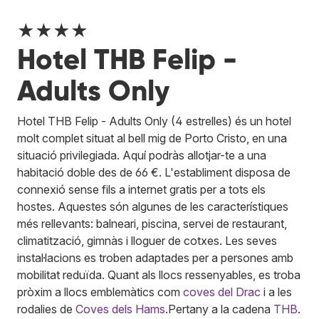
★★★★
Hotel THB Felip -
Adults Only
Hotel THB Felip - Adults Only (4 estrelles) és un hotel
molt complet situat al bell mig de Porto Cristo, en una
situació privilegiada. Aquí podràs allotjar-te a una
habitació doble des de 66 €. L'establiment disposa de
connexió sense fils a internet gratis per a tots els
hostes. Aquestes són algunes de les característiques
més rellevants: balneari, piscina, servei de restaurant,
climatització, gimnàs i lloguer de cotxes. Les seves
instal·lacions es troben adaptades per a persones amb
mobilitat reduïda. Quant als llocs ressenyables, es troba
pròxim a llocs emblemàtics com
coves del Drac
i a les
rodalies de
Coves dels Hams
.
Pertany a la cadena
THB
.