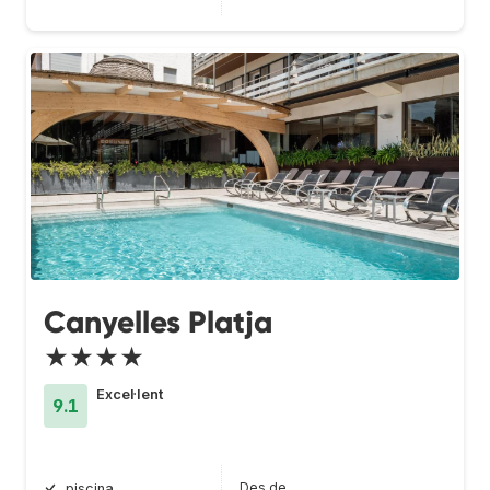
Canyelles Platja
★★★★
Excel·lent
9.1
Des de
piscina