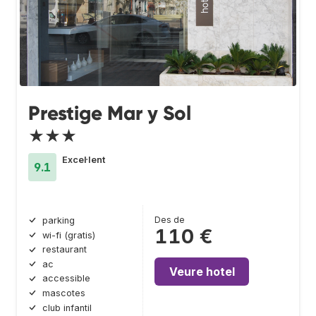
Prestige Mar y Sol
★★★
Excel·lent
9.1
Des de
parking
110 €
wi-fi (gratis)
restaurant
ac
Veure hotel
accessible
mascotes
club infantil