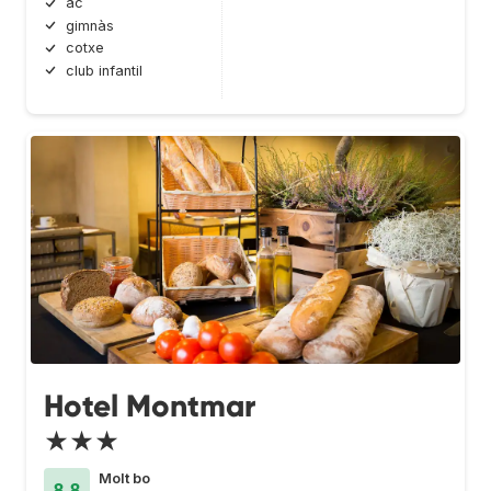
ac
gimnàs
cotxe
club infantil
Hotel Montmar
★★★
Molt bo
8.8