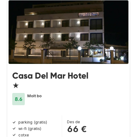
Casa Del Mar Hotel
★
Molt bo
8.6
Des de
parking (gratis)
66 €
wi-fi (gratis)
cotxe