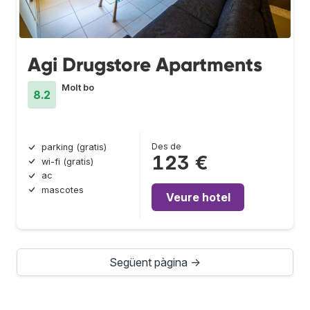
Agi Drugstore Apartments
Molt bo
8.2
Des de
parking (gratis)
123 €
wi-fi (gratis)
ac
mascotes
Veure hotel
Següent pàgina →