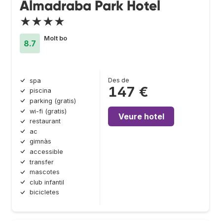
Almadraba Park Hotel
★★★★
Molt bo
8.7
Des de
spa
147 €
piscina
parking (gratis)
wi-fi (gratis)
Veure hotel
restaurant
ac
gimnàs
accessible
transfer
mascotes
club infantil
bicicletes