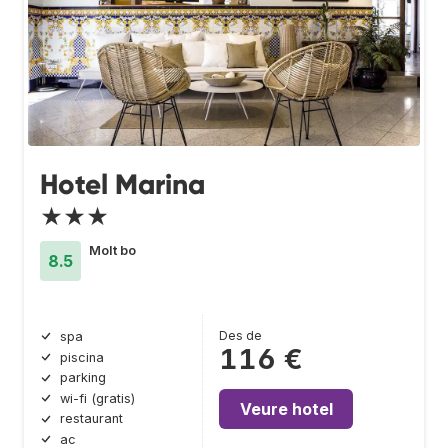
Hotel Marina
★★★
Molt bo
8.5
Des de
spa
116 €
piscina
parking
wi-fi (gratis)
Veure hotel
restaurant
ac