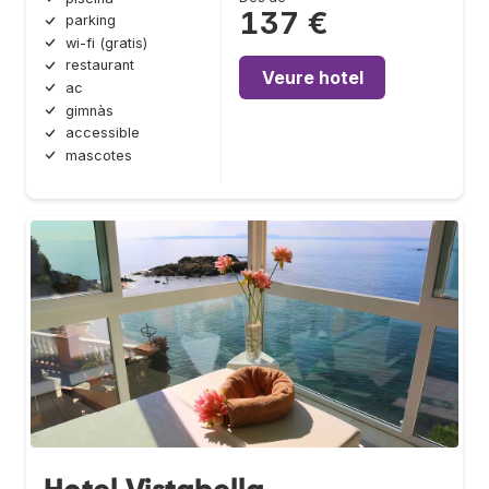
137 €
parking
wi-fi (gratis)
restaurant
Veure hotel
ac
gimnàs
accessible
mascotes