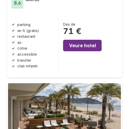
8.6
Des de
parking
71 €
wi-fi (gratis)
restaurant
ac
Veure hotel
cotxe
accessible
transfer
club infantil