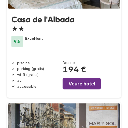
Casa de l'Albada
★★
Excel·lent
9.5
Des de
piscina
194 €
parking (gratis)
wi-fi (gratis)
ac
Veure hotel
accessible