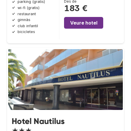
Des de
parking (gratis)
183 €
wi-fi (gratis)
restaurant
gimnàs
Veure hotel
club infantil
bicicletes
Hotel Nautilus
★★★