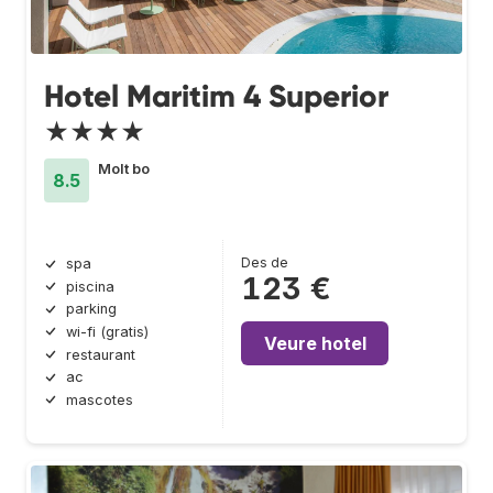
Hotel Maritim 4 Superior
★★★★
Molt bo
8.5
Des de
spa
123 €
piscina
parking
wi-fi (gratis)
Veure hotel
restaurant
ac
mascotes