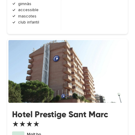
gimnàs
accessible
mascotes
club infantil
Hotel Prestige Sant Marc
★★★★
Molt bo