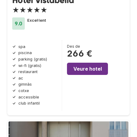
Hotel Vistabella
★★★★★
Excel·lent
9.0
Des de
spa
266 €
piscina
parking (gratis)
wi-fi (gratis)
Veure hotel
restaurant
ac
gimnàs
cotxe
accessible
club infantil