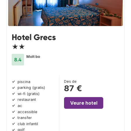
Hotel Grecs
★★
Molt bo
8.4
Des de
piscina
87 €
parking (gratis)
wi-fi (gratis)
restaurant
Veure hotel
ac
accessible
transfer
club infantil
golf