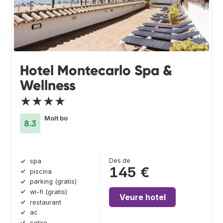
Hotel Montecarlo Spa &
Wellness
★★★★
Molt bo
8.3
Des de
spa
145 €
piscina
parking (gratis)
wi-fi (gratis)
Veure hotel
restaurant
ac
cotxe