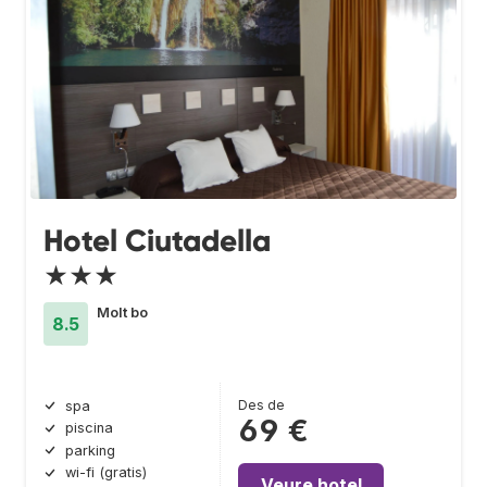
Hotel Ciutadella
★★★
Molt bo
8.5
Des de
spa
69 €
piscina
parking
wi-fi (gratis)
Veure hotel