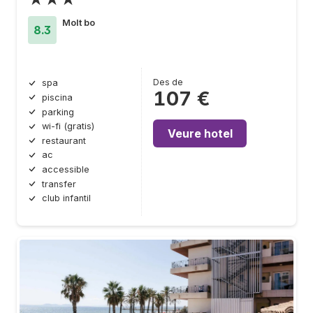
Molt bo
8.3
Des de
spa
107 €
piscina
parking
wi-fi (gratis)
Veure hotel
restaurant
ac
accessible
transfer
club infantil