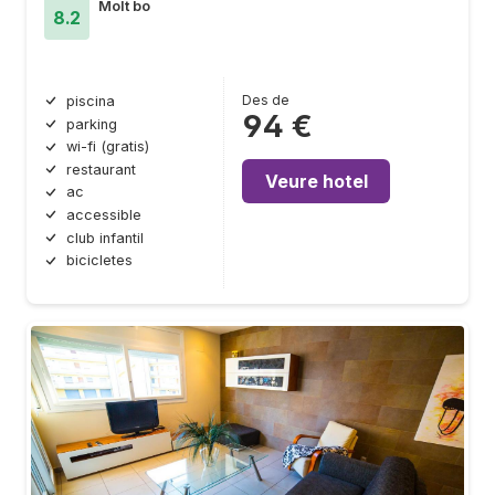
Molt bo
8.2
Des de
piscina
94 €
parking
wi-fi (gratis)
restaurant
Veure hotel
ac
accessible
club infantil
bicicletes