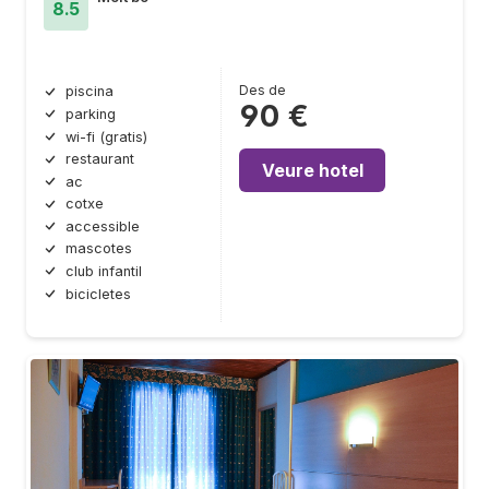
8.5
Des de
piscina
90 €
parking
wi-fi (gratis)
restaurant
Veure hotel
ac
cotxe
accessible
mascotes
club infantil
bicicletes