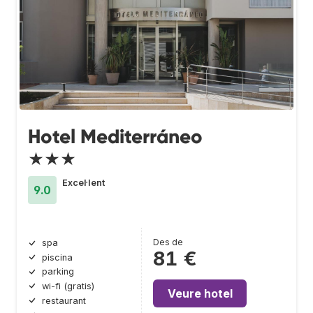
Hotel Mediterráneo
★★★
Excel·lent
9.0
Des de
spa
81 €
piscina
parking
wi-fi (gratis)
Veure hotel
restaurant