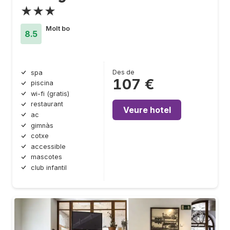
★★★
Molt bo
8.5
Des de
spa
107 €
piscina
wi-fi (gratis)
restaurant
Veure hotel
ac
gimnàs
cotxe
accessible
mascotes
club infantil