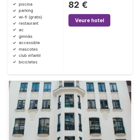
82 €
piscina
parking
wi-fi (gratis)
Veure hotel
restaurant
ac
gimnàs
accessible
mascotes
club infantil
bicicletes