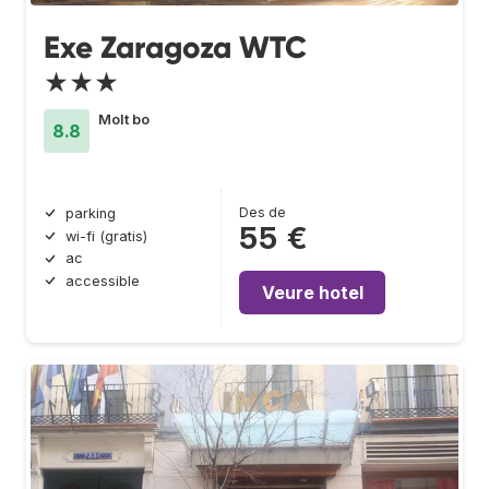
Exe Zaragoza WTC
★★★
Molt bo
8.8
Des de
parking
55 €
wi-fi (gratis)
ac
accessible
Veure hotel