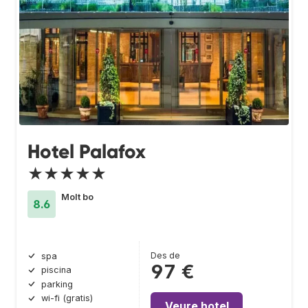
Hotel Palafox
★★★★★
Molt bo
8.6
Des de
spa
97 €
piscina
parking
wi-fi (gratis)
Veure hotel