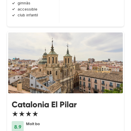
gimnàs
accessible
club infantil
Catalonia El Pilar
★★★★
Molt bo
8.9