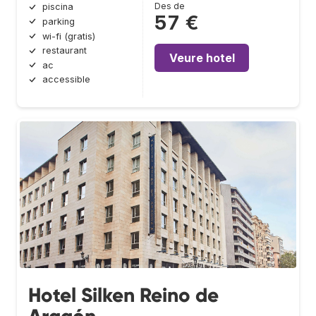
Des de
piscina
57 €
parking
wi-fi (gratis)
restaurant
Veure hotel
ac
accessible
Hotel Silken Reino de