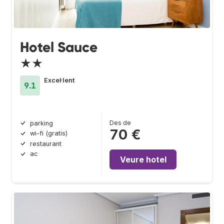
Hotel Sauce
★★
Excel·lent
9.1
Des de
parking
70 €
wi-fi (gratis)
restaurant
ac
Veure hotel