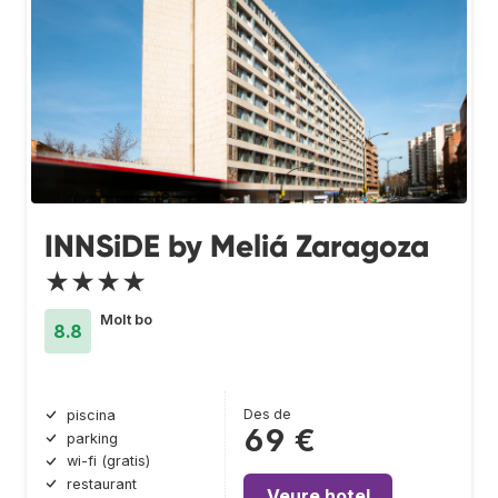
INNSiDE by Meliá Zaragoza
★★★★
Molt bo
8.8
Des de
piscina
69 €
parking
wi-fi (gratis)
restaurant
Veure hotel