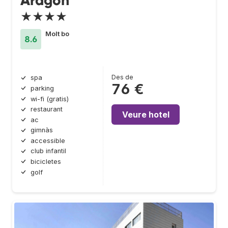
Aragón
★★★★
Molt bo
8.6
Des de
spa
76 €
parking
wi-fi (gratis)
restaurant
Veure hotel
ac
gimnàs
accessible
club infantil
bicicletes
golf