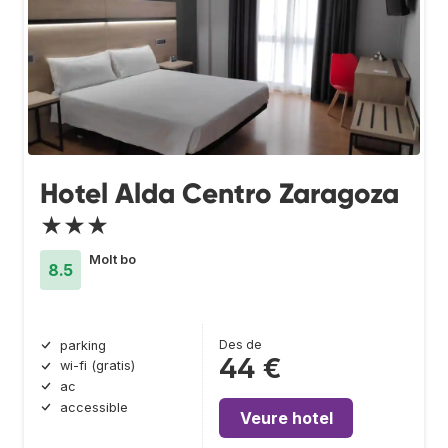
Hotel Alda Centro Zaragoza
★★★
Molt bo
8.5
Des de
parking
44 €
wi-fi (gratis)
ac
accessible
Veure hotel