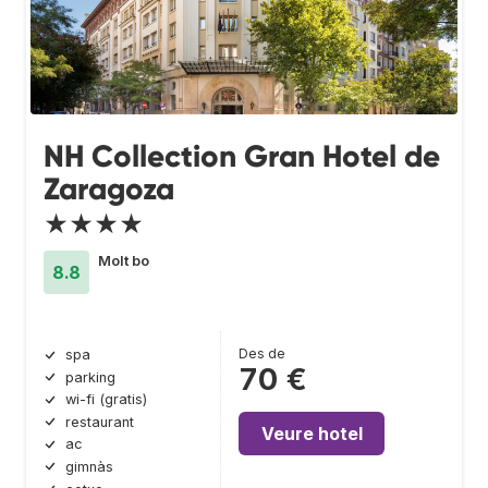
NH Collection Gran Hotel de
Zaragoza
★★★★
Molt bo
8.8
Des de
spa
70 €
parking
wi-fi (gratis)
restaurant
Veure hotel
ac
gimnàs