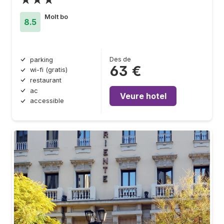
Molt bo
8.5
Des de
parking
63 €
wi-fi (gratis)
restaurant
ac
Veure hotel
accessible