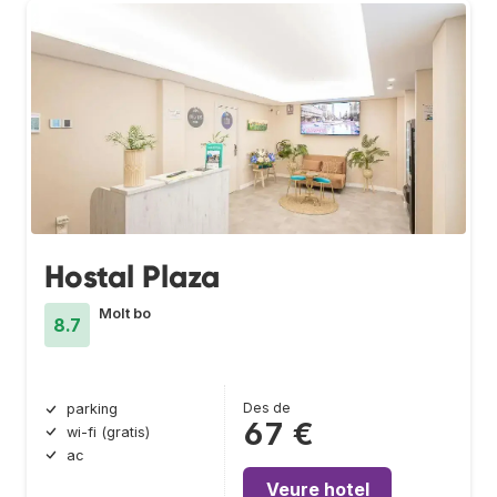
Hostal Plaza
Molt bo
8.7
Des de
parking
67 €
wi-fi (gratis)
ac
Veure hotel