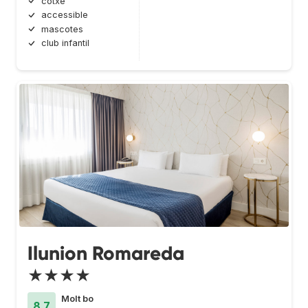
cotxe
accessible
mascotes
club infantil
Ilunion Romareda
★★★★
Molt bo
8.7