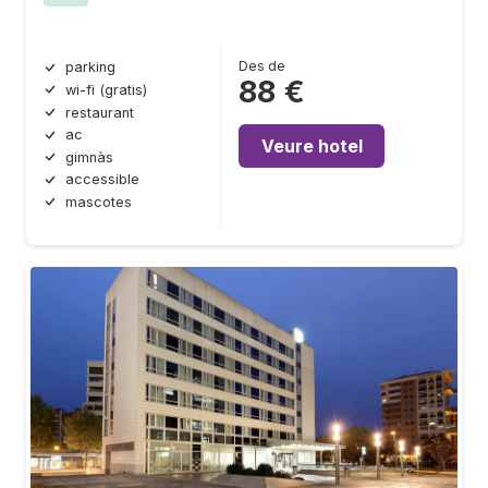
Des de
parking
88 €
wi-fi (gratis)
restaurant
ac
Veure hotel
gimnàs
accessible
mascotes