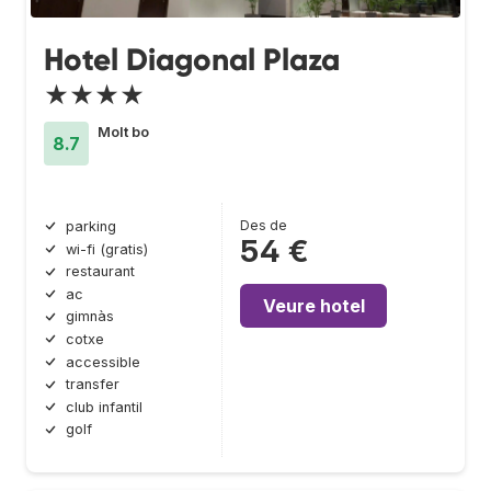
Hotel Diagonal Plaza
★★★★
Molt bo
8.7
Des de
parking
54 €
wi-fi (gratis)
restaurant
ac
Veure hotel
gimnàs
cotxe
accessible
transfer
club infantil
golf