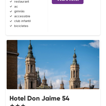
restaurant
ac
gimnàs
accessible
club infantil
bicicletes
Hotel Don Jaime 54
★★★