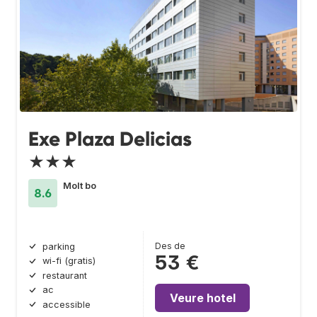
Exe Plaza Delicias
★★★
Molt bo
8.6
Des de
parking
53 €
wi-fi (gratis)
restaurant
ac
Veure hotel
accessible