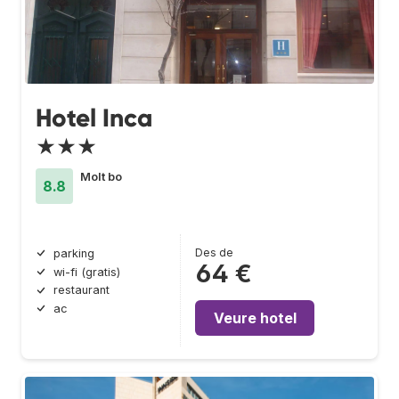
Hotel Inca
★★★
Molt bo
8.8
Des de
parking
64 €
wi-fi (gratis)
restaurant
ac
Veure hotel