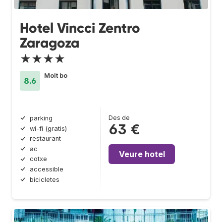
Hotel Vincci Zentro
Zaragoza
★★★★
Molt bo
8.6
Des de
parking
63 €
wi-fi (gratis)
restaurant
ac
Veure hotel
cotxe
accessible
bicicletes