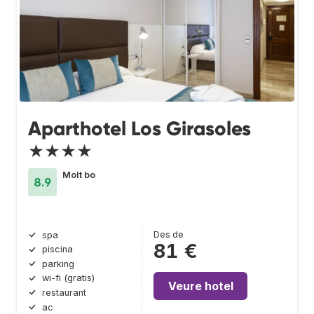
Aparthotel Los Girasoles
★★★★
Molt bo
8.9
Des de
spa
81 €
piscina
parking
wi-fi (gratis)
Veure hotel
restaurant
ac