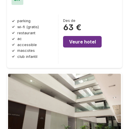
Des de
parking
63 €
wi-fi (gratis)
restaurant
ac
Veure hotel
accessible
mascotes
club infantil