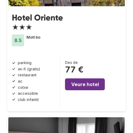
Hotel Oriente
★★★
Molt bo
8.5
Des de
parking
77 €
wi-fi (gratis)
restaurant
ac
Veure hotel
cotxe
accessible
club infantil