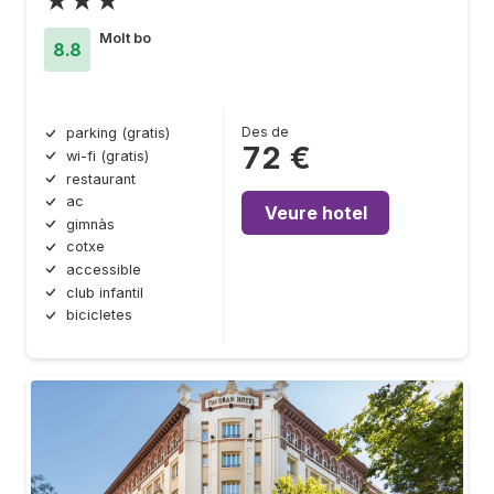
★★★
Molt bo
8.8
Des de
parking (gratis)
72 €
wi-fi (gratis)
restaurant
ac
Veure hotel
gimnàs
cotxe
accessible
club infantil
bicicletes