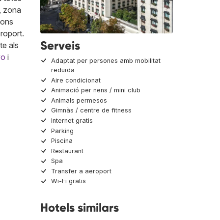
, zona
ions
roport.
Serveis
te als
yo
i
Adaptat per persones amb mobilitat
reduïda
Aire condicionat
Animació per nens / mini club
Animals permesos
Gimnàs / centre de fitness
Internet gratis
Parking
Piscina
Restaurant
Spa
Transfer a aeroport
Wi-Fi gratis
Hotels similars