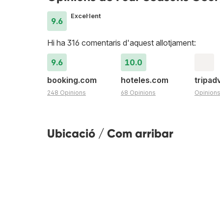
Excel·lent
9.6
Hi ha 316 comentaris d'aquest allotjament:
9.6
10.0
booking.com
hoteles.com
tripad
248 Opinions
68 Opinions
Opinion
Ubicació / Com arribar