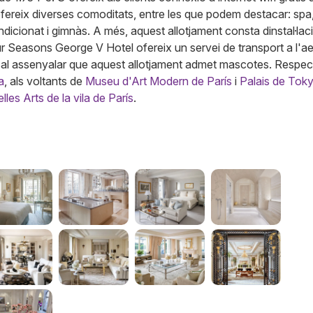
ofereix diverses comoditats, entre les que podem destacar: spa
ondicionat i gimnàs. A més, aquest allotjament consta dinstal·lac
 Seasons George V Hotel ofereix un servei de transport a l'ae
cal assenyalar que aquest allotjament admet mascotes. Respec
a
, als voltants de
Museu d'Art Modern de París
i
Palais de Tok
les Arts de la vila de París
.