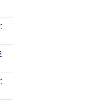
€
€
€