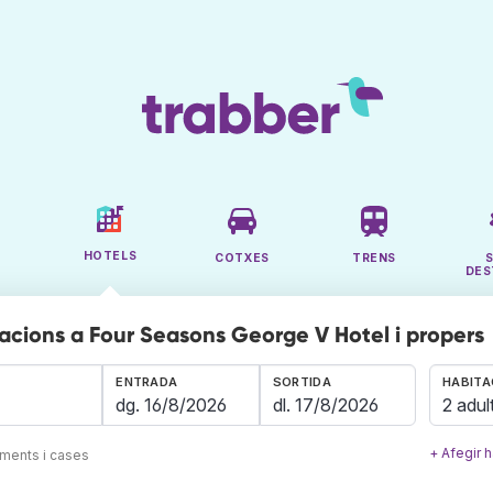
HOTELS
COTXES
TRENS
DES
acions a Four Seasons George V Hotel i propers
ENTRADA
SORTIDA
HABITA
2 adul
+ Afegir h
aments i cases