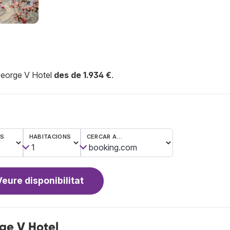
 George V Hotel
des de 1.934 €
.
ES
HABITACIONS
CERCAR A…
Veure disponibilitat
ge V Hotel