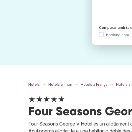
Comparar amb
(a u
booking.com
Hotels
Hotels al món
Hotels a França
Hotels a 
★★★★★
Four Seasons Geor
Four Seasons George V Hotel és un allotjament d
Aquí podràs allotjar-te a una habitació doble des d