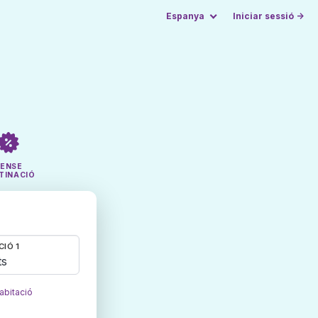
Espanya
Iniciar sessió →
SENSE
TINACIÓ
CIÓ 1
ts
abitació