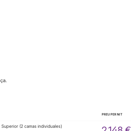
nça
.
PREU PER NIT
 Superior (2 camas individuales)
2.148 €