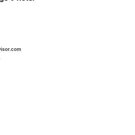
visor.com
s