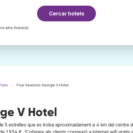
Cercar hotels
na altra finestra):
París
Four Seasons George V Hotel
ge V Hotel
e 5 estrelles que es troba aproximadament a 4 km del centre d
e 1.934 €. S'ofereix als clients connexió a internet wifi gratis 