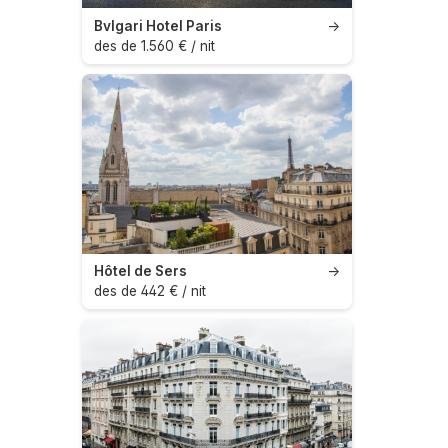
Bvlgari Hotel Paris
→
des de 1.560 € / nit
Hôtel de Sers
→
des de 442 € / nit