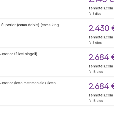
zenhotels.com
fa 2 dies
e Superior (cama doble) (cama king …
2.430 
zenhotels.com
fa 8 dies
erior (2 letti singoli)
2.684 
zenhotels.com
fa 13 dies
perior (letto matrimoniale) (letto…
2.684 
zenhotels.com
fa 13 dies