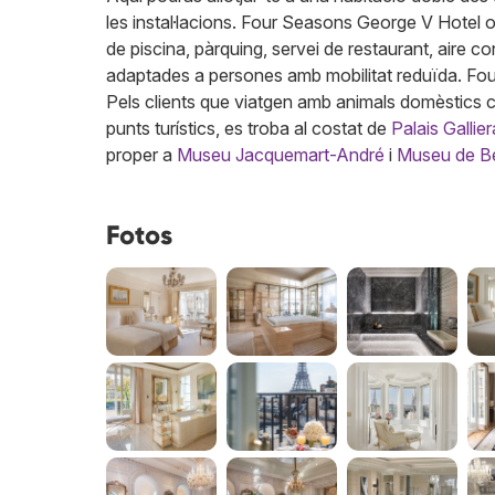
les instal·lacions. Four Seasons George V Hotel 
de piscina, pàrquing, servei de restaurant, aire c
adaptades a persones amb mobilitat reduïda. Four
Pels clients que viatgen amb animals domèstics 
punts turístics, es troba al costat de
Palais Gallier
proper a
Museu Jacquemart-André
i
Museu de Bel
Fotos