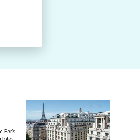
e París.
a totes