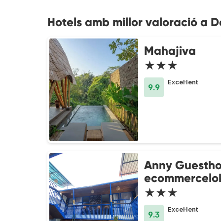
Hotels amb millor valoració a 
Mahajiva
★★★
Excel·lent
9.9
Anny Guestho
ecommercelo
★★★
Excel·lent
9.3