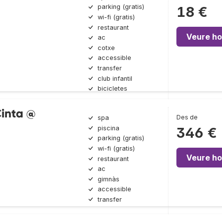
parking (gratis)
18 €
wi-fi (gratis)
restaurant
Veure ho
ac
cotxe
accessible
transfer
club infantil
bicicletes
Cinta @
Des de
spa
piscina
346 €
parking (gratis)
wi-fi (gratis)
Veure ho
restaurant
ac
gimnàs
accessible
transfer