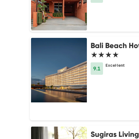
Bali Beach Ho
★★★★
Excel·lent
9.1
Sugiras Living