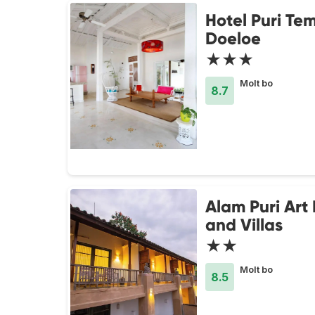
Hotel Puri Te
Doeloe
★★★
Molt bo
8.7
Alam Puri Ar
and Villas
★★
Molt bo
8.5