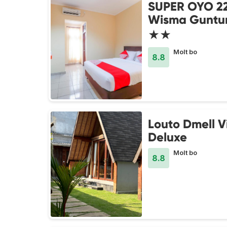
SUPER OYO 2
Wisma Guntur
★★
Molt bo
8.8
Louto Dmell Vi
Deluxe
Molt bo
8.8