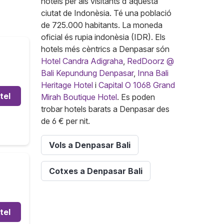
hotels per als visitants d'aquesta
ciutat de Indonèsia. Té una població
de 725.000 habitants. La moneda
oficial és rupia indonèsia (IDR). Els
hotels més cèntrics a Denpasar són
Hotel Candra Adigraha
,
RedDoorz @
Bali Kepundung Denpasar
,
Inna Bali
Heritage Hotel
i
Capital O 1068 Grand
tel
Mirah Boutique Hotel
. Es poden
trobar hotels barats a Denpasar des
de 6 € per nit.
Vols a Denpasar Bali
Cotxes a Denpasar Bali
tel