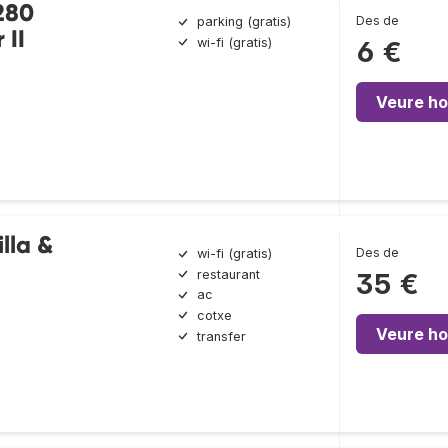
280
Des de
parking (gratis)
 II
wi-fi (gratis)
6 €
Veure ho
lla &
Des de
wi-fi (gratis)
restaurant
35 €
ac
cotxe
Veure ho
transfer