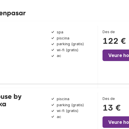
Denpasar
Des de
spa
piscina
122 €
parking (gratis)
wi-fi (gratis)
Veure ho
ac
use by
Des de
piscina
ka
parking (gratis)
13 €
wi-fi (gratis)
ac
Veure ho