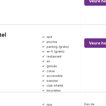
Veure ho
tel
spa
piscina
Veure ho
parking (gratis)
wi-fi (gratis)
restaurant
ac
gimnàs
cotxe
accessible
transfer
club infantil
bicicletes
Des de
spa