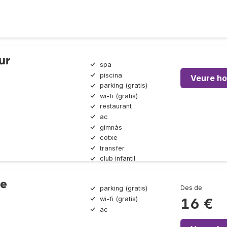
ur
spa
piscina
Veure ho
parking (gratis)
wi-fi (gratis)
restaurant
ac
gimnàs
cotxe
transfer
club infantil
ve
Des de
parking (gratis)
wi-fi (gratis)
16 €
ac