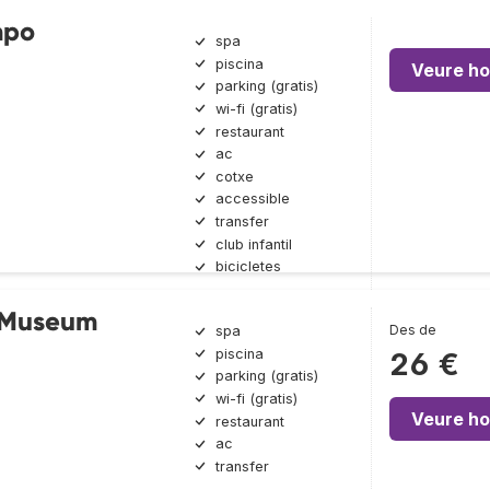
mpo
spa
piscina
Veure ho
parking (gratis)
wi-fi (gratis)
restaurant
ac
cotxe
accessible
transfer
club infantil
bicicletes
t Museum
Des de
spa
piscina
26 €
parking (gratis)
wi-fi (gratis)
Veure ho
restaurant
ac
transfer