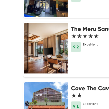
The Meru San
★★★★★
Excel·lent
9.2
Cove The Ca
★★
Excel·lent
9.1