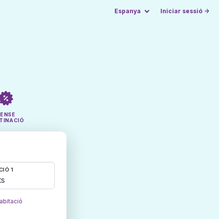
Espanya
Iniciar sessió →
SENSE
TINACIÓ
CIÓ 1
ts
abitació