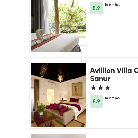
Molt bo
8.9
Avillion Villa 
Sanur
★★★
Molt bo
8.9