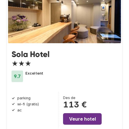
Sola Hotel
★★★
Excel·lent
9.7
Des de
parking
113 €
wi-fi (gratis)
ac
Veure hotel