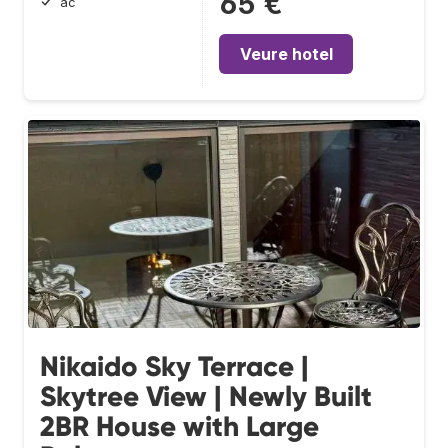
65 €
ac
Veure hotel
Nikaido Sky Terrace |
Skytree View | Newly Built
2BR House with Large