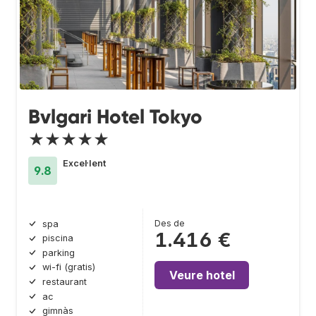
Bvlgari Hotel Tokyo
★★★★★
Excel·lent
9.8
Des de
spa
1.416 €
piscina
parking
wi-fi (gratis)
Veure hotel
restaurant
ac
gimnàs