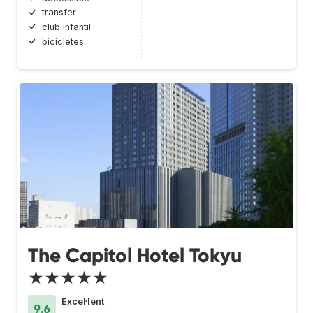
transfer
club infantil
bicicletes
The Capitol Hotel Tokyu
★★★★★
Excel·lent
9.6