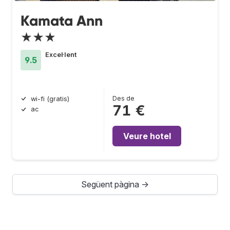
Kamata Ann
★★★
Excel·lent
9.5
Des de
wi-fi (gratis)
71 €
ac
Veure hotel
Següent pàgina →