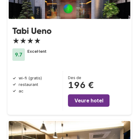
Tabi Ueno
★★★★
Excel·lent
9.7
Des de
wi-fi (gratis)
196 €
restaurant
ac
Veure hotel