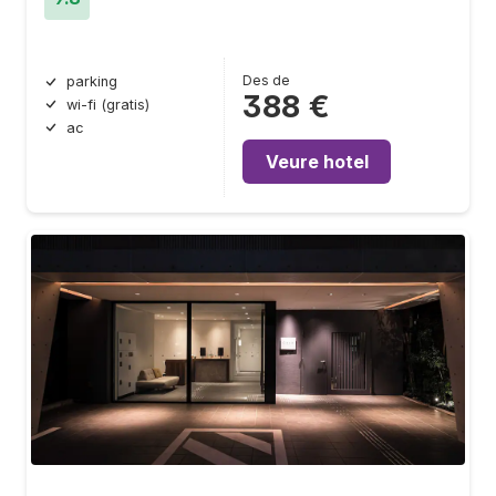
Des de
parking
388 €
wi-fi (gratis)
ac
Veure hotel