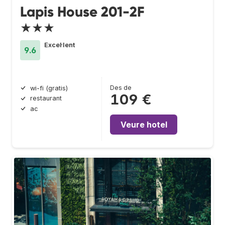
Lapis House 201-2F
★★★
Excel·lent
9.6
Des de
wi-fi (gratis)
109 €
restaurant
ac
Veure hotel