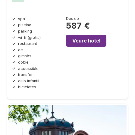
Des de
spa
587 €
piscina
parking
wi-fi (gratis)
Veure hotel
restaurant
ac
gimnàs
cotxe
accessible
transfer
club infantil
bicicletes