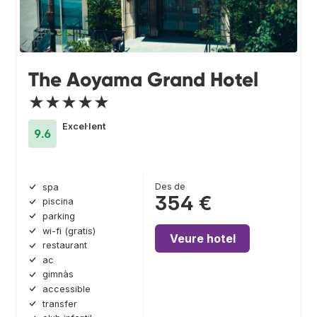
The Aoyama Grand Hotel
★★★★★
Excel·lent
9.6
Des de
spa
354 €
piscina
parking
wi-fi (gratis)
Veure hotel
restaurant
ac
gimnàs
accessible
transfer