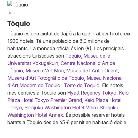
font
Tòquio
Tòquio és una ciutat de Japó a la que Trabber hi ofereix
1300 hotels. Té una població de 8,3 milions de
habitants. La moneda oficial és ien (¥). Les principals
atraccions turístiques són
Tòquio
,
Museu de la
Universitat Kokugakuin
,
Centre Nacional d'Art de
Tòquio
,
Museu d'Art Mori
,
Museu de l'Antic Orient
,
Museru d'Art Fotogràfic de Tòquio
,
Museu Nacional
d'Art Modern de Tòquio
i
Torre de Tòquio
. Els hotels
més cèntrics a Tòquio són
Hyatt Regency Tokyo
,
Keio
Plaza Hotel Tokyo Premier Grand
,
Keio Plaza Hotel
Tokyo
,
Shinjuku Washington Hotel Main
i
Shinjuku
Washington Hotel Annex
. És possible reservar hotels
barats a Tòquio des de 65 € per nit en habitació doble.