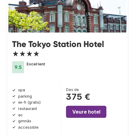
The Tokyo Station Hotel
★★★★
Excel·lent
9.5
Des de
spa
375 €
parking
wi-fi (gratis)
restaurant
Veure hotel
ac
gimnàs
accessible