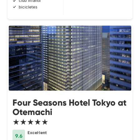
club infantil
bicicletes
Four Seasons Hotel Tokyo at
Otemachi
★★★★★
Excel·lent
9.6