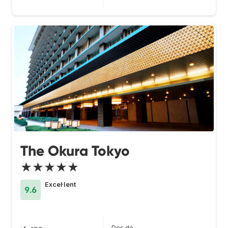
The Okura Tokyo
★★★★★
Excel·lent
9.6
Des de