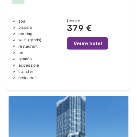
Des de
spa
379 €
piscina
parking
wi-fi (gratis)
Veure hotel
restaurant
ac
gimnàs
accessible
transfer
bicicletes