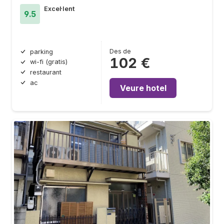
Excel·lent
9.5
Des de
parking
102 €
wi-fi (gratis)
restaurant
ac
Veure hotel