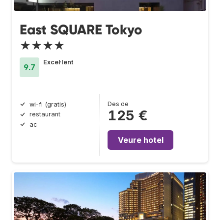
East SQUARE Tokyo
★★★★
Excel·lent
9.7
Des de
wi-fi (gratis)
125 €
restaurant
ac
Veure hotel