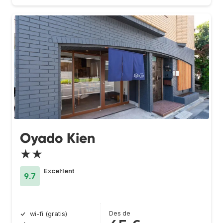
Oyado Kien
★★
Excel·lent
9.7
Des de
wi-fi (gratis)