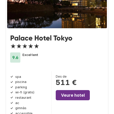
Palace Hotel Tokyo
★★★★★
Excel·lent
9.6
Des de
spa
511 €
piscina
parking
wi-fi (gratis)
Veure hotel
restaurant
ac
gimnàs
accessible