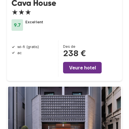
Cava House
★★★
Excel·lent
9.7
Des de
wi-fi (gratis)
238 €
ac
Veure hotel