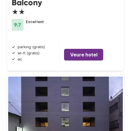
Balcony
★★
Excel·lent
9.7
parking (gratis)
wi-fi (gratis)
Veure hotel
ac