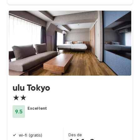
ulu Tokyo
★★
Excel·lent
9.5
Des de
wi-fi (gratis)