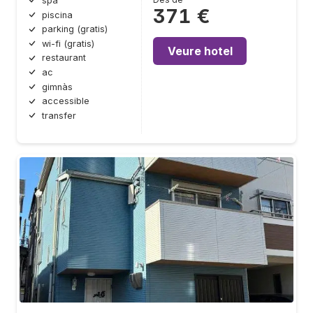
spa
371 €
piscina
parking (gratis)
wi-fi (gratis)
Veure hotel
restaurant
ac
gimnàs
accessible
transfer