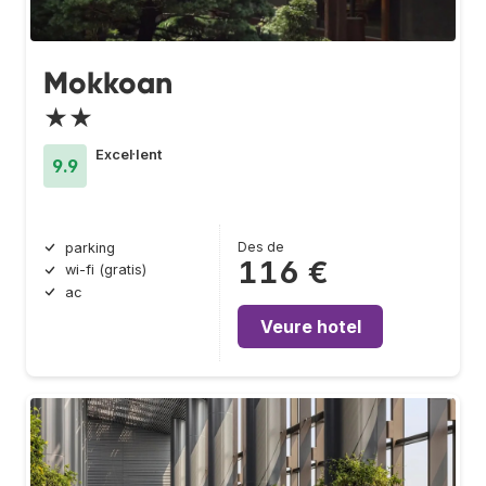
Mokkoan
★★
Excel·lent
9.9
Des de
parking
116 €
wi-fi (gratis)
ac
Veure hotel