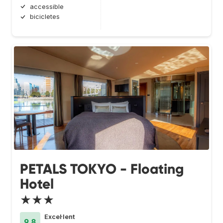
accessible
bicicletes
PETALS TOKYO - Floating
Hotel
★★★
Excel·lent
9.8