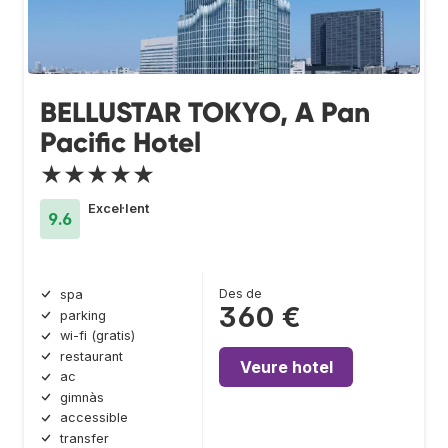
BELLUSTAR TOKYO, A Pan
Pacific Hotel
★★★★★
Excel·lent
9.6
Des de
spa
360 €
parking
wi-fi (gratis)
restaurant
Veure hotel
ac
gimnàs
accessible
transfer