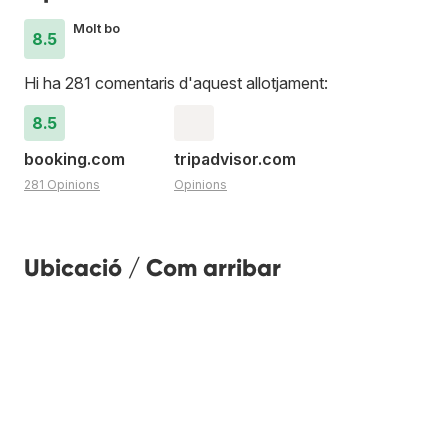
Molt bo
8.5
Hi ha 281 comentaris d'aquest allotjament:
8.5
booking.com
tripadvisor.com
281 Opinions
Opinions
Ubicació / Com arribar