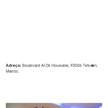
Adreça:
Boulevard Al Ok Houwane
.
93006
Tetu�n
.
Marroc
.