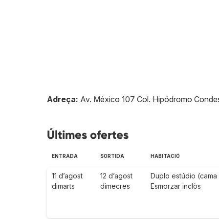
Adreça:
Av. México 107 Col. Hipódromo Conde
Últimes ofertes
ENTRADA
SORTIDA
HABITACIÓ
11 d’agost
12 d’agost
Duplo estúdio (cama
dimarts
dimecres
Esmorzar inclòs