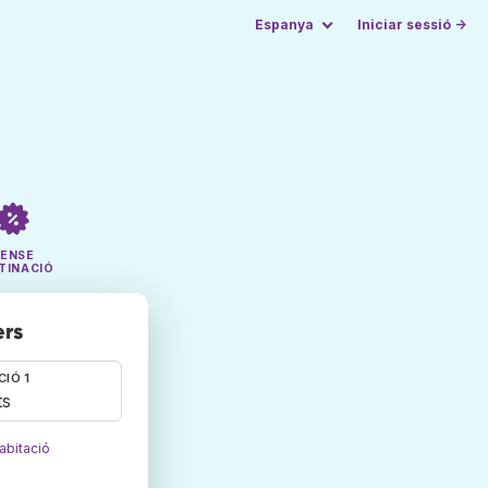
Espanya
Iniciar sessió →
SENSE
TINACIÓ
ers
CIÓ 1
ts
abitació