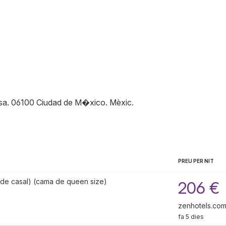
sa
.
06100
Ciudad de M�xico
.
Mèxic
.
PREU PER NIT
 de casal) (cama de queen size)
206 €
zenhotels.co
fa 5 dies