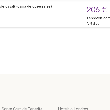
 de casal) (cama de queen size)
206 €
zenhotels.co
fa 5 dies
a Santa Cruz de Tenerife
Hotels a Londres