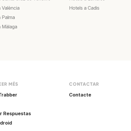
a València
Hotels a Cadis
a Palma
a Màlaga
XER MÉS
CONTACTAR
Trabber
Contacte
r Respuestas
droid