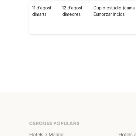
11 d’agost
12 d’agost
Duplo estúdio (cama
dimarts
dimecres
Esmorzar inclòs
CERQUES POPULARS
Hotels a Madrid
Hotels 