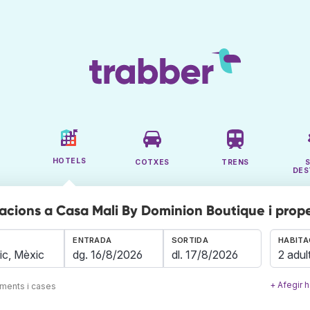
HOTELS
COTXES
TRENS
DES
acions a Casa Mali By Dominion Boutique i prop
ENTRADA
SORTIDA
HABITA
2 adul
+ Afegir h
aments i cases