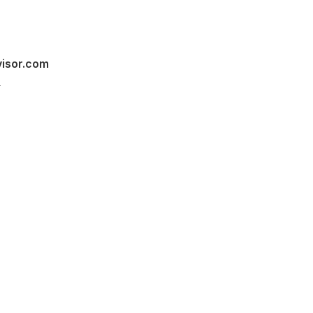
visor.com
s