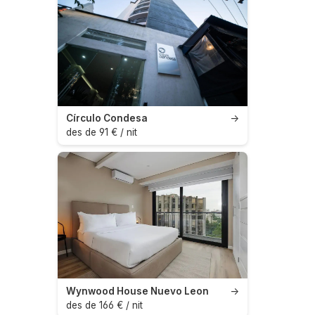
Círculo Condesa
→
des de 91 € / nit
Wynwood House Nuevo Leon
→
des de 166 € / nit