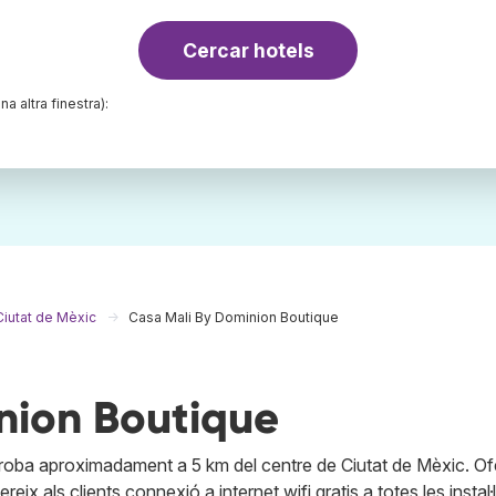
Cercar hotels
na altra finestra):
Ciutat de Mèxic
Casa Mali By Dominion Boutique
nion Boutique
 troba aproximadament a 5 km del centre de Ciutat de Mèxic. Of
eix als clients connexió a internet wifi gratis a totes les instal·