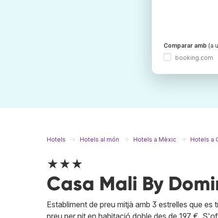
Comparar amb
(a u
booking.com
Hotels
Hotels al món
Hotels a Mèxic
Hotels a 
★★★
Casa Mali By Domi
Establiment de preu mitjà amb 3 estrelles que es
preu per nit en habitació doble des de 197 €. S'ofer