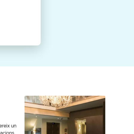
ereix un
lacions.