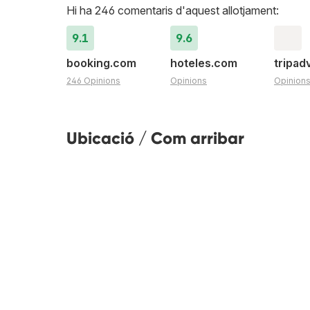
Hi ha 246 comentaris d'aquest allotjament:
9.1
9.6
booking.com
hoteles.com
tripad
246 Opinions
Opinions
Opinion
Ubicació / Com arribar