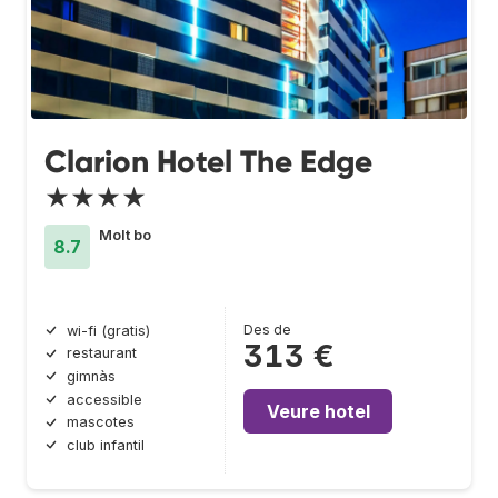
Clarion Hotel The Edge
★★★★
Molt bo
8.7
Des de
wi-fi (gratis)
313 €
restaurant
gimnàs
accessible
Veure hotel
mascotes
club infantil