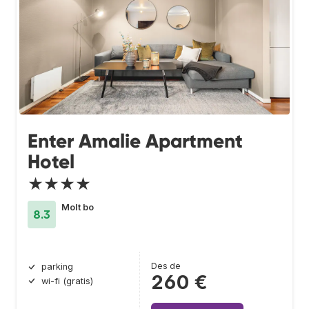
Enter Amalie Apartment
Hotel
★★★★
Molt bo
8.3
Des de
parking
260 €
wi-fi (gratis)