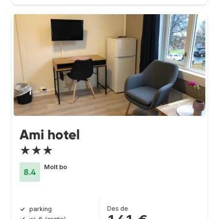
Ami hotel
★★★
Molt bo
8.4
Des de
parking