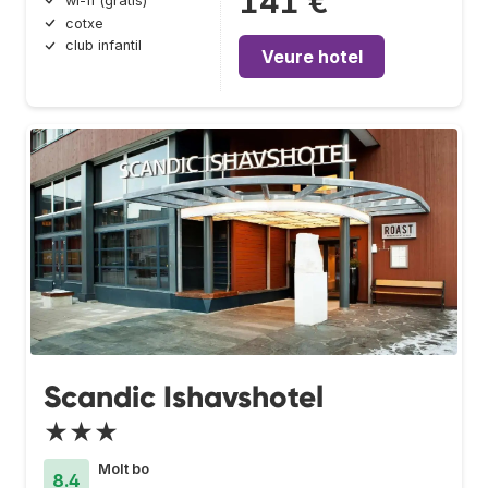
141 €
wi-fi (gratis)
cotxe
club infantil
Veure hotel
Scandic Ishavshotel
★★★
Molt bo
8.4