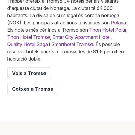
Trabber ofereix a Tromsø 34 hotels per als visitants
d'aquesta ciutat de Noruega. La ciutat té 64.000
habitants. La divisa de curs legal és corona noruega
(NOK). Les principals atraccions turístiques són
Polaria
.
Els hotels més cèntrics a Tromsø són
Thon Hotel Polar
,
Thon Hotel Tromsø
,
Enter City Apartment Hotel
,
Quality Hotel Saga
i
Smarthotel Tromsø
. És possible
reservar hotels barats a Tromsø des de 81 € per nit en
habitació doble.
Vols a Tromsø
Cotxes a Tromsø