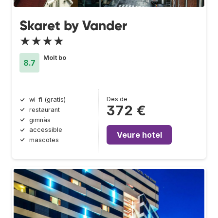
Skaret by Vander
★★★★
Molt bo
8.7
Des de
wi-fi (gratis)
372 €
restaurant
gimnàs
accessible
Veure hotel
mascotes