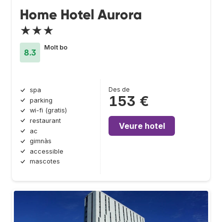
Home Hotel Aurora
★★★
Molt bo
8.3
Des de
spa
153 €
parking
wi-fi (gratis)
restaurant
Veure hotel
ac
gimnàs
accessible
mascotes