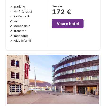
Des de
parking
172 €
wi-fi (gratis)
restaurant
ac
Veure hotel
accessible
transfer
mascotes
club infantil