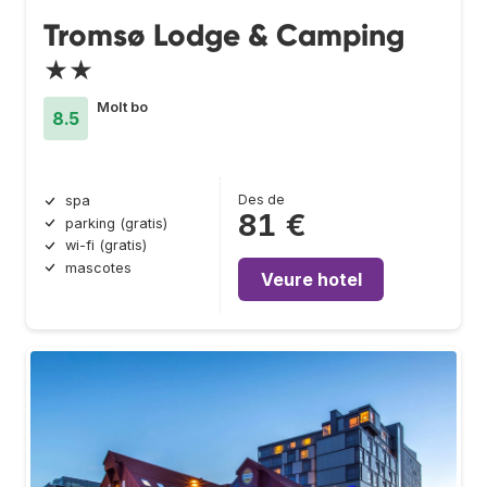
Tromsø Lodge & Camping
★★
Molt bo
8.5
Des de
spa
81 €
parking (gratis)
wi-fi (gratis)
mascotes
Veure hotel