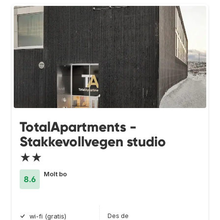
TotalApartments -
Stakkevollvegen studio
★★
Molt bo
8.6
Des de
wi-fi (gratis)