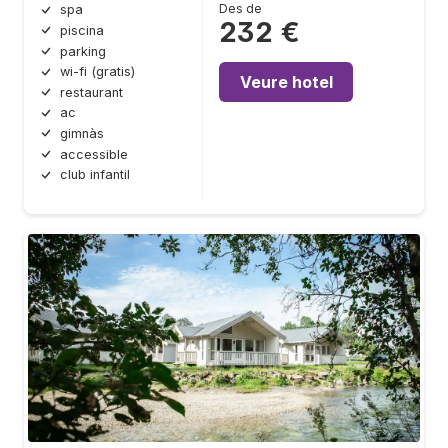
Des de
spa
232 €
piscina
parking
wi-fi (gratis)
Veure hotel
restaurant
ac
gimnàs
accessible
club infantil