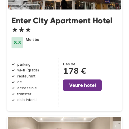
Enter City Apartment Hotel
★★★
Molt bo
8.3
Des de
parking
178 €
wi-fi (gratis)
restaurant
ac
Veure hotel
accessible
transfer
club infantil