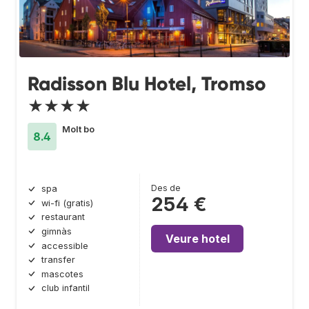
Radisson Blu Hotel, Tromso
★★★★
Molt bo
8.4
Des de
spa
254 €
wi-fi (gratis)
restaurant
gimnàs
Veure hotel
accessible
transfer
mascotes
club infantil