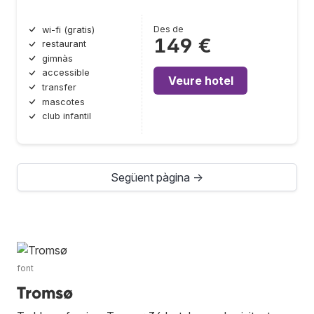
Des de
wi-fi (gratis)
149 €
restaurant
gimnàs
accessible
Veure hotel
transfer
mascotes
club infantil
Següent pàgina →
font
Tromsø