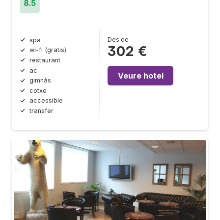
8.5
Des de
spa
302 €
wi-fi (gratis)
restaurant
ac
Veure hotel
gimnàs
cotxe
accessible
transfer