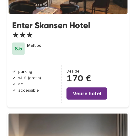
Enter Skansen Hotel
★★★
Molt bo
8.5
Des de
parking
170 €
wi-fi (gratis)
ac
accessible
Veure hotel