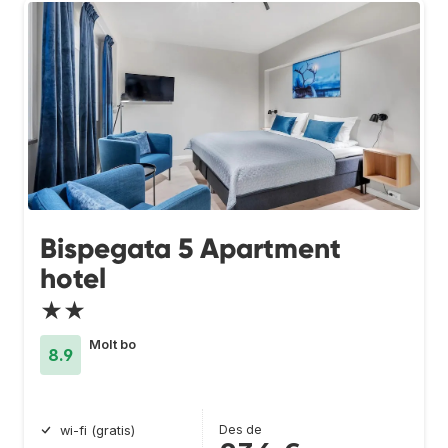
Bispegata 5 Apartment
hotel
★★
Molt bo
8.9
Des de
wi-fi (gratis)