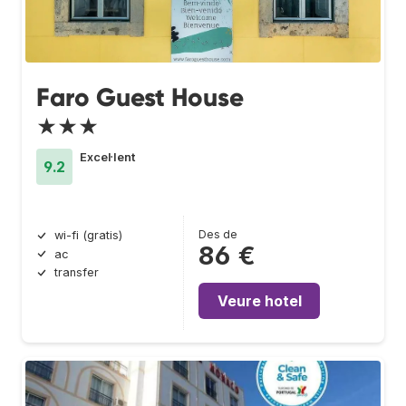
Faro Guest House
★★★
Excel·lent
9.2
Des de
wi-fi (gratis)
86 €
ac
transfer
Veure hotel