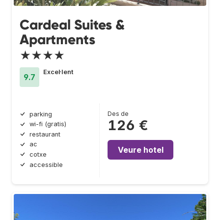
Cardeal Suites &
Apartments
★★★★
Excel·lent
9.7
Des de
parking
126 €
wi-fi (gratis)
restaurant
ac
Veure hotel
cotxe
accessible