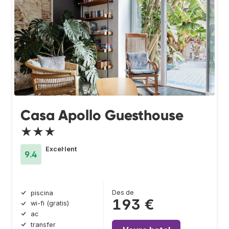
Casa Apollo Guesthouse
★★★
Excel·lent
9.4
Des de
piscina
193 €
wi-fi (gratis)
ac
transfer