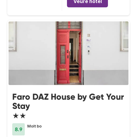
Veure hotel
Faro DAZ House by Get Your
Stay
★★
Molt bo
8.9