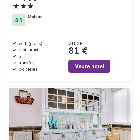
★★★
Molt bo
8.9
Des de
wi-fi (gratis)
81 €
restaurant
ac
transfer
Veure hotel
bicicletes