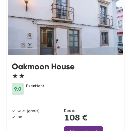
Oakmoon House
★★
Excel·lent
9.0
Des de
wi-fi (gratis)
108 €
ac