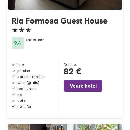
Ria Formosa Guest House
★★★
Excel·lent
9.4
Des de
spa
82 €
piscina
parking (gratis)
wi-fi (gratis)
Veure hotel
restaurant
ac
cotxe
transfer