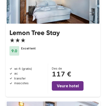
Lemon Tree Stay
★★★
Excel·lent
9.0
Des de
wi-fi (gratis)
117 €
ac
transfer
mascotes
Veure hotel