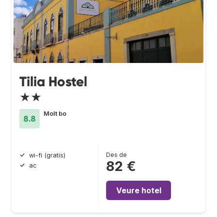
Tilia Hostel
★★
Molt bo
8.8
Des de
wi-fi (gratis)
82 €
ac
Veure hotel