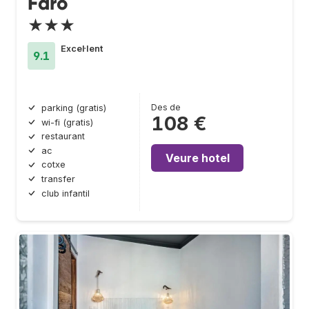
Faro
★★★
Excel·lent
9.1
Des de
parking (gratis)
108 €
wi-fi (gratis)
restaurant
ac
Veure hotel
cotxe
transfer
club infantil