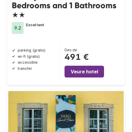
Bedrooms and 1 Bathrooms
★★
Excel·lent
9.2
Des de
parking (gratis)
491 €
wi-fi (gratis)
accessible
transfer
Veure hotel