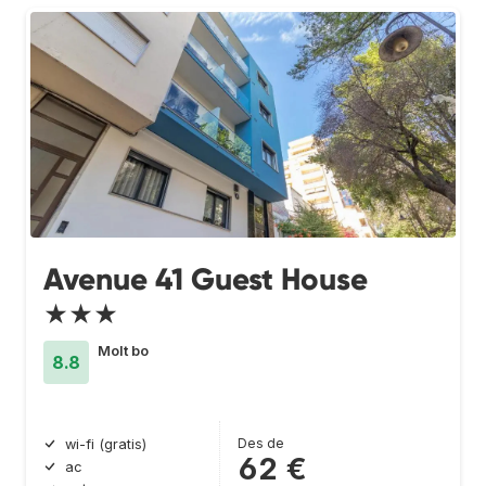
Avenue 41 Guest House
★★★
Molt bo
8.8
Des de
wi-fi (gratis)
62 €
ac