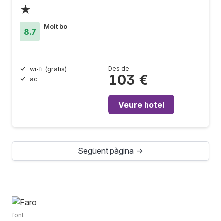
★
Molt bo
8.7
Des de
wi-fi (gratis)
103 €
ac
Veure hotel
Següent pàgina →
font