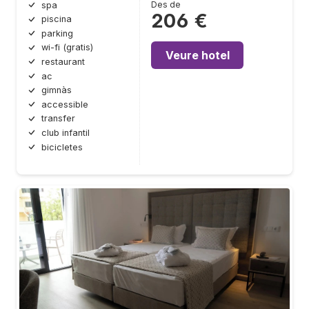
Des de
spa
206 €
piscina
parking
wi-fi (gratis)
Veure hotel
restaurant
ac
gimnàs
accessible
transfer
club infantil
bicicletes