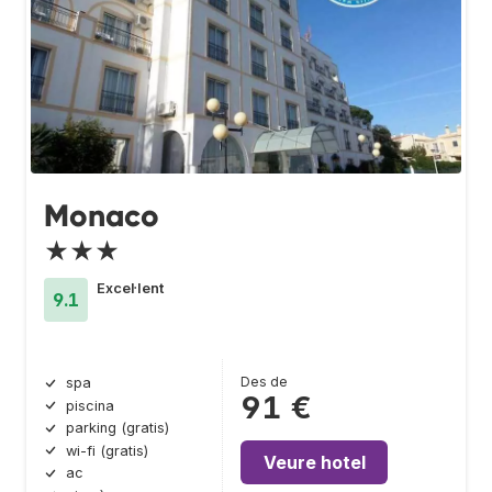
Monaco
★★★
Excel·lent
9.1
Des de
spa
91 €
piscina
parking (gratis)
wi-fi (gratis)
Veure hotel
ac