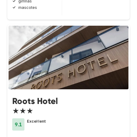
gimnàs
mascotes
Roots Hotel
★★★
Excel·lent
9.1