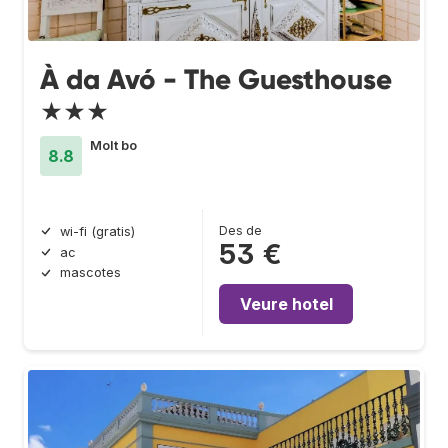
À da Avó - The Guesthouse
★★★
Molt bo
8.8
Des de
wi-fi (gratis)
53 €
ac
mascotes
Veure hotel