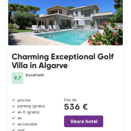
Charming Exceptional Golf
Villa in Algarve
Excel·lent
9.7
Des de
piscina
536 €
parking (gratis)
wi-fi (gratis)
ac
Veure hotel
accessible
golf