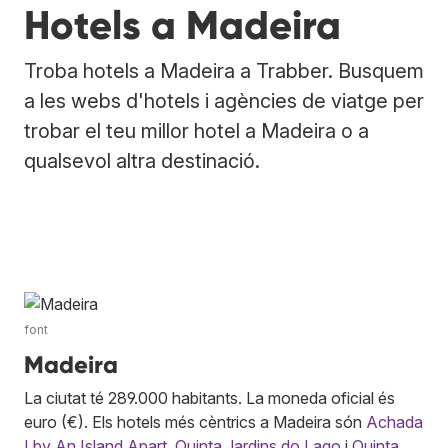
Hotels a Madeira
Troba hotels a Madeira a Trabber. Busquem
a les webs d'hotels i agències de viatge per
trobar el teu millor hotel a Madeira o a
qualsevol altra destinació.
font
Madeira
La ciutat té 289.000 habitants. La moneda oficial és
euro (€). Els hotels més cèntrics a Madeira són
Achada
I by An Island Apart
,
Quinta Jardins do Lago
i
Quinta