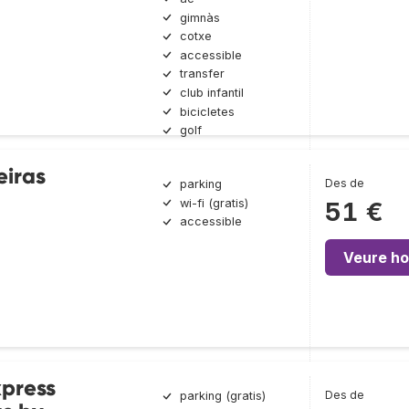
gimnàs
cotxe
accessible
transfer
club infantil
bicicletes
golf
eiras
Des de
parking
wi-fi (gratis)
51 €
accessible
Veure ho
xpress
Des de
parking (gratis)