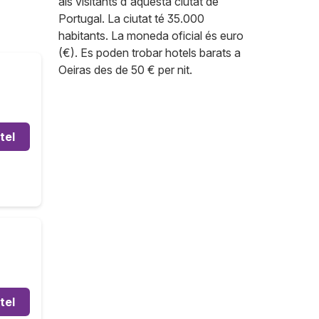
als visitants d'aquesta ciutat de
Portugal. La ciutat té 35.000
habitants. La moneda oficial és euro
(€). Es poden trobar hotels barats a
Oeiras des de 50 € per nit.
tel
tel