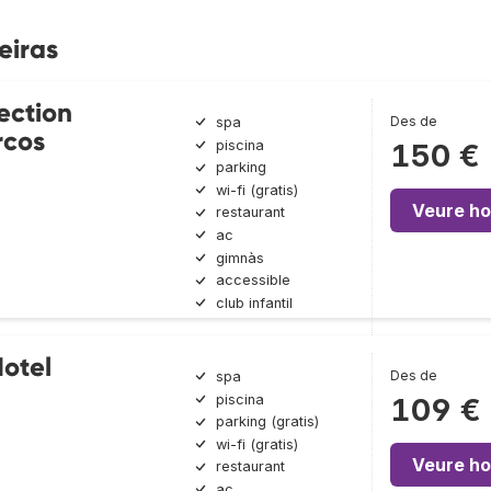
eiras
ection
Des de
spa
rcos
piscina
150 €
parking
wi-fi (gratis)
Veure ho
restaurant
ac
gimnàs
accessible
club infantil
otel
Des de
spa
piscina
109 €
parking (gratis)
wi-fi (gratis)
Veure ho
restaurant
ac