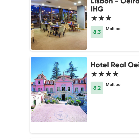
Lisbon - Oeir
IHG
★★★
Molt bo
8.3
Hotel Real Oe
★★★★
Molt bo
8.2