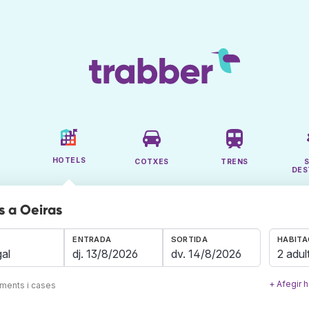
HOTELS
COTXES
TRENS
DES
s a Oeiras
ENTRADA
SORTIDA
HABITA
2 adul
+ Afegir h
aments i cases