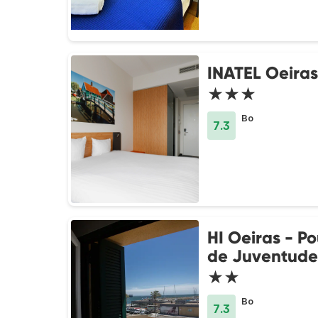
INATEL Oeiras
★★★
Bo
7.3
HI Oeiras - P
de Juventude 
★★
Bo
7.3