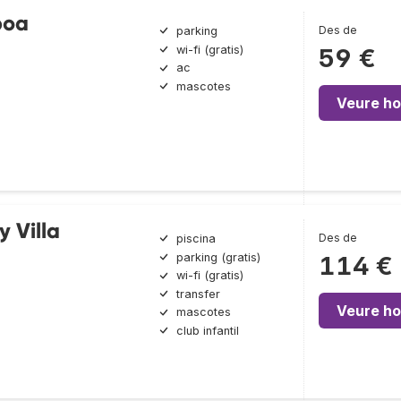
boa
Des de
parking
wi-fi (gratis)
59 €
ac
mascotes
Veure ho
y Villa
Des de
piscina
parking (gratis)
114 €
wi-fi (gratis)
transfer
Veure ho
mascotes
club infantil