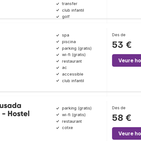
transfer
club infantil
golf
Des de
spa
piscina
53 €
parking (gratis)
wi-fi (gratis)
Veure ho
restaurant
ac
accessible
club infantil
ousada
Des de
parking (gratis)
- Hostel
wi-fi (gratis)
58 €
restaurant
cotxe
Veure ho