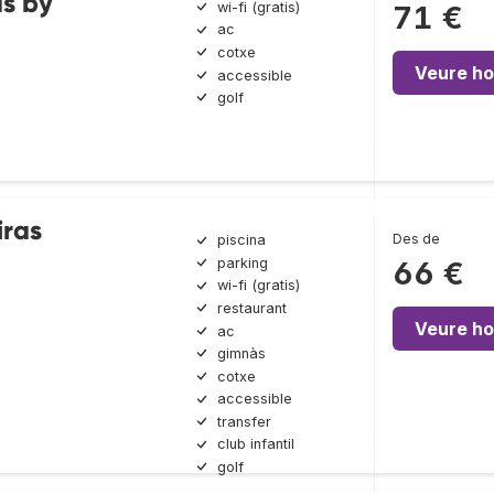
as by
wi-fi (gratis)
71 €
ac
cotxe
Veure ho
accessible
golf
iras
Des de
piscina
parking
66 €
wi-fi (gratis)
restaurant
Veure ho
ac
gimnàs
cotxe
accessible
transfer
club infantil
golf