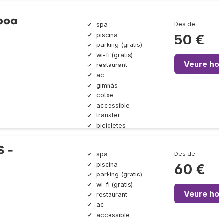
sboa
Des de
spa
piscina
50 €
parking (gratis)
wi-fi (gratis)
Veure ho
restaurant
ac
gimnàs
cotxe
accessible
transfer
bicicletes
S -
Des de
spa
piscina
60 €
parking (gratis)
wi-fi (gratis)
Veure ho
restaurant
ac
accessible