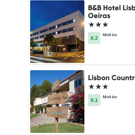
B&B Hotel Lis
Oeiras
★★★
Molt bo
8.2
Lisbon Countr
★★★
Molt bo
8.1