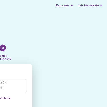
Espanya
Iniciar sessió →
SENSE
TINACIÓ
CIÓ 1
ts
abitació