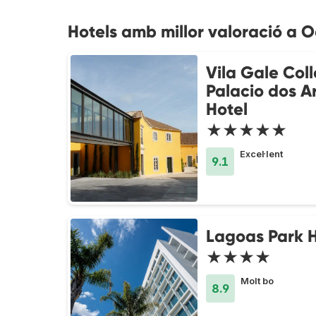
Hotels amb millor valoració a O
Vila Gale Coll
Palacio dos A
Hotel
★★★★★
Excel·lent
9.1
Lagoas Park H
★★★★
Molt bo
8.9