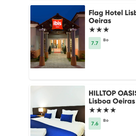
Flag Hotel Li
Oeiras
★★★
Bo
7.7
HILLTOP OASI
Lisboa Oeiras
★★★★
Bo
7.6