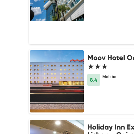
Moov Hotel O
★★★
Molt bo
8.4
Holiday Inn E