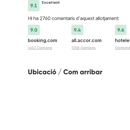
Excel·lent
9.1
Hi ha 2760 comentaris d'aquest allotjament:
9.0
9.4
9.6
booking.com
all.accor.com
hotel
1402 Opinions
1358 Opinions
Opinion
Ubicació / Com arribar