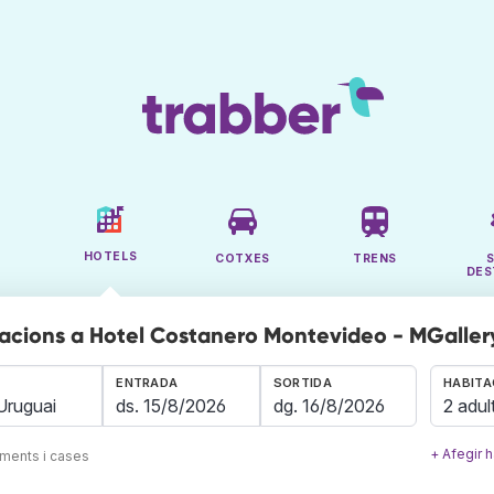
HOTELS
COTXES
TRENS
DES
acions a Hotel Costanero Montevideo - MGallery
ENTRADA
SORTIDA
HABITA
2 adul
+ Afegir h
aments i cases