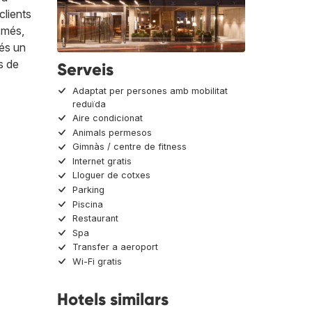
clients
 més,
més un
s de
Serveis
Adaptat per persones amb mobilitat
reduïda
Aire condicionat
Animals permesos
Gimnàs / centre de fitness
Internet gratis
Lloguer de cotxes
Parking
Piscina
Restaurant
Spa
Transfer a aeroport
Wi-Fi gratis
Hotels similars