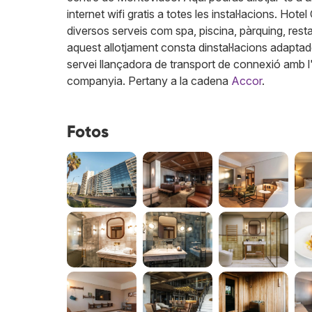
internet wifi gratis a totes les instal·lacions. H
diversos serveis com spa, piscina, pàrquing, resta
aquest allotjament consta dinstal·lacions adapta
servei llançadora de transport de connexió amb l'
companyia.
Pertany a la cadena
Accor
.
Fotos