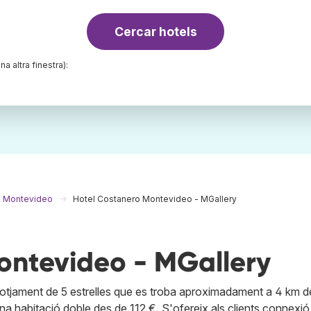
Cercar hotels
na altra finestra):
a Montevideo
Hotel Costanero Montevideo - MGallery
ontevideo - MGallery
otjament de 5 estrelles que es troba aproximadament a 4 km d
na habitació doble des de 112 €. S'ofereix als clients connexió