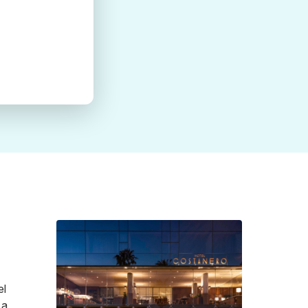
el
 a