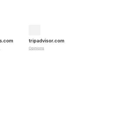
es.com
tripadvisor.com
s
Opinions