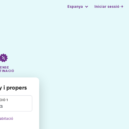
Espanya
Iniciar sessió →
SENSE
TINACIÓ
 i propers
CIÓ 1
ts
abitació