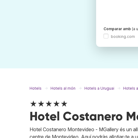
Comparar amb
(a u
booking.com
Hotels
Hotels al món
Hotels a Uruguai
Hotels 
★★★★★
Hotel Costanero M
Hotel Costanero Montevideo - MGallery és un all
centre de Montevideo. Aquí podràs allotjar-te a u