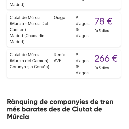
Madrid)
Ciutat de Múrcia
Ouigo
9
78 €
(Murcia - Murcia Del
d’agost
Carmen)
15
fa 5 dies
Madrid (Chamartín
d’agost
Madrid)
Ciutat de Múrcia
Renfe
9
266 €
(Murcia del Carmen)
AVE
d’agost
Corunya (La Coruña)
15
fa 5 dies
d’agost
Rànquing de companyies de tren
més barates des de Ciutat de
Múrcia