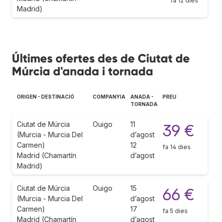
fa 12 dies
Madrid)
Últimes ofertes des de Ciutat de
Múrcia d'anada i tornada
ORIGEN - DESTINACIÓ
COMPANYIA
ANADA -
PREU
TORNADA
Ciutat de Múrcia
Ouigo
11
39 €
(Murcia - Murcia Del
d’agost
Carmen)
12
fa 14 dies
Madrid (Chamartín
d’agost
Madrid)
Ciutat de Múrcia
Ouigo
15
66 €
(Murcia - Murcia Del
d’agost
Carmen)
17
fa 5 dies
Madrid (Chamartín
d’agost