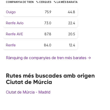
COMPANYIA DE TREN
% CERQUES
% LA MÉS BARATA
Ouigo
75.9
44.8
Renfe Avlo
73.0
22.4
Renfe AVE
87.8
20.5
Renfe
84.0
12.4
Rànquing de companyies de tren més barates →
Rutes més buscades amb origen
Ciutat de Múrcia
Ciutat de Múrcia - Madrid