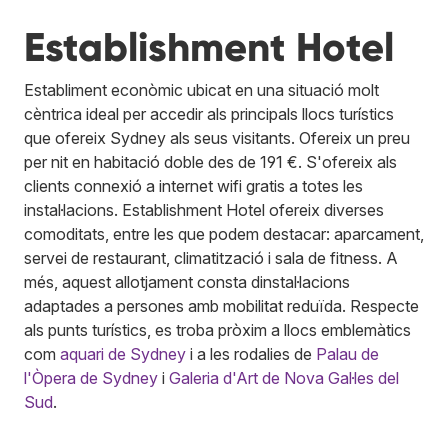
Establishment Hotel
Establiment econòmic ubicat en una situació molt
cèntrica ideal per accedir als principals llocs turístics
que ofereix Sydney als seus visitants. Ofereix un preu
per nit en habitació doble des de 191 €. S'ofereix als
clients connexió a internet wifi gratis a totes les
instal·lacions. Establishment Hotel ofereix diverses
comoditats, entre les que podem destacar: aparcament,
servei de restaurant, climatització i sala de fitness. A
més, aquest allotjament consta dinstal·lacions
adaptades a persones amb mobilitat reduïda. Respecte
als punts turístics, es troba pròxim a llocs emblemàtics
com
aquari de Sydney
i a les rodalies de
Palau de
l'Òpera de Sydney
i
Galeria d'Art de Nova Gal·les del
Sud
.