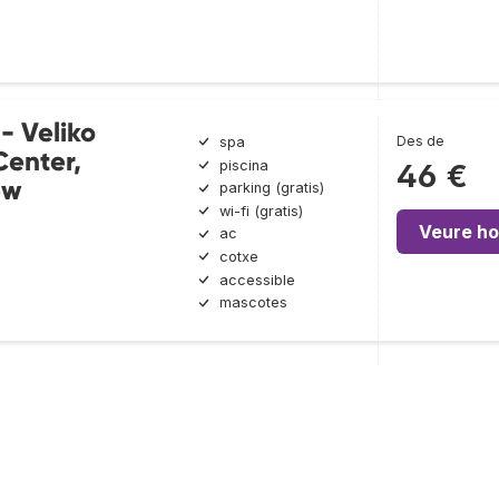
- Veliko
Des de
spa
Center,
piscina
46 €
ew
parking (gratis)
wi-fi (gratis)
Veure ho
ac
cotxe
accessible
mascotes