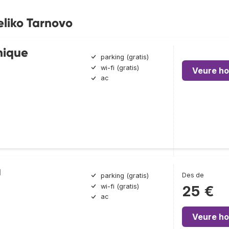
eliko Tarnovo
nique
parking (gratis)
wi-fi (gratis)
Veure ho
ac
a
Des de
parking (gratis)
wi-fi (gratis)
25 €
ac
Veure ho