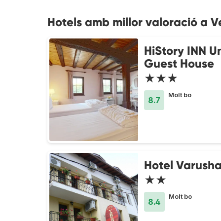
Hotels amb millor valoració a V
HiStory INN U
Guest House
★★★
Molt bo
8.7
Hotel Varush
★★
Molt bo
8.4