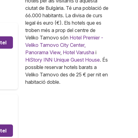
hotels per als visitants d'aquesta
ciutat de Bulgària. Té una població de
66.000 habitants. La divisa de curs
legal és euro (€). Els hotels que es
troben més a prop del centre de
Veliko Tarnovo són
Hotel Premier -
tel
Veliko Tarnovo City Center,
Panorama View
,
Hotel Varusha
i
HiStory INN Unique Guest House
. És
possible reservar hotels barats a
Veliko Tarnovo des de 25 € per nit en
habitació doble.
tel