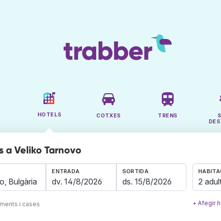
HOTELS
COTXES
TRENS
DES
s a Veliko Tarnovo
ENTRADA
SORTIDA
HABITA
2 adul
+ Afegir h
aments i cases