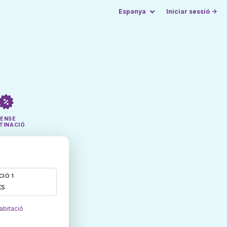
Espanya
Iniciar sessió →
SENSE
TINACIÓ
CIÓ 1
ts
abitació