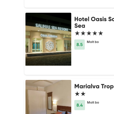
Hotel Oasis S
Sea
★★★★★
Molt bo
8.5
Marialva Trop
★★
Molt bo
8.4