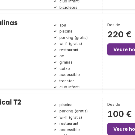
club infantil
bicicletes
alinas
Des de
spa
piscina
220 €
parking (gratis)
wi-fi (gratis)
Veure ho
restaurant
ac
gimnàs
cotxe
accessible
transfer
club infantil
ical T2
Des de
piscina
parking (gratis)
100 €
wi-fi (gratis)
restaurant
Veure ho
accessible