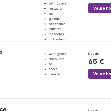
wi-fi (gratis)
Veure ho
restaurant
ac
gimnàs
accessible
transfer
mascotes
club infantil
a
Des de
wi-fi (gratis)
restaurant
65 €
ac
cotxe
Veure ho
transfer
ace