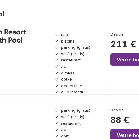
al
 Resort
Des de
spa
th Pool
piscina
211 €
parking (gratis)
wi-fi (gratis)
Veure ho
restaurant
ac
gimnàs
cotxe
accessible
club infantil
Des de
parking (gratis)
wi-fi (gratis)
88 €
restaurant
ac
Veure ho
golf