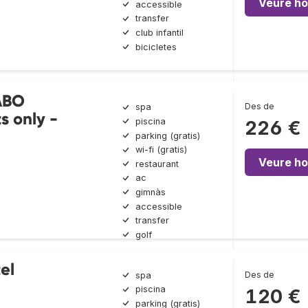
Veure ho
accessible
transfer
club infantil
bicicletes
ABO
Des de
spa
s only -
piscina
226 €
parking (gratis)
wi-fi (gratis)
Veure ho
restaurant
ac
gimnàs
accessible
transfer
golf
el
Des de
spa
piscina
120 €
parking (gratis)