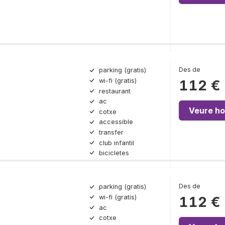
Des de
parking (gratis)
wi-fi (gratis)
112 €
restaurant
ac
Veure ho
cotxe
accessible
transfer
club infantil
bicicletes
Des de
parking (gratis)
wi-fi (gratis)
112 €
ac
cotxe