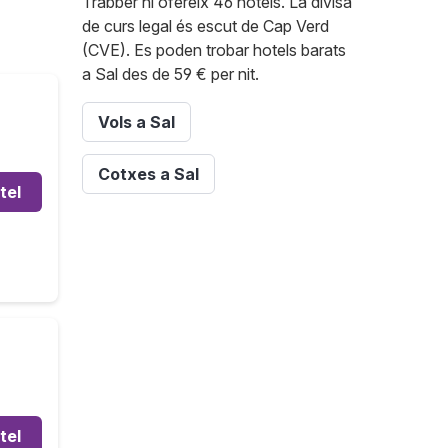
Trabber hi ofereix 46 hotels. La divisa
de curs legal és escut de Cap Verd
(CVE). Es poden trobar hotels barats
a Sal des de 59 € per nit.
Vols a Sal
Cotxes a Sal
tel
tel