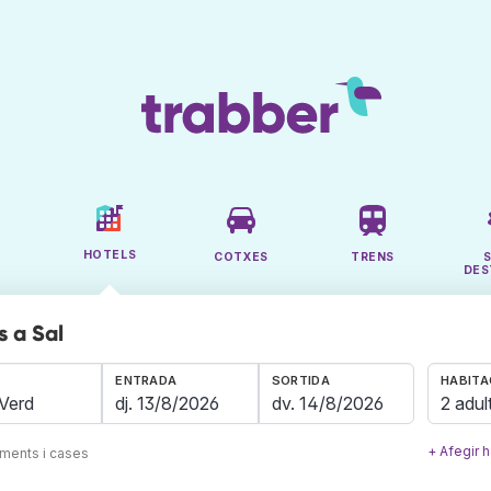
HOTELS
COTXES
TRENS
DES
s a Sal
ENTRADA
SORTIDA
HABITA
2 adul
+ Afegir h
aments i cases