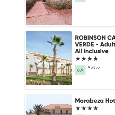
ROBINSON C
VERDE - Adult
All inclusive
★★★★
Molt bo
8.9
Morabeza Hot
★★★★