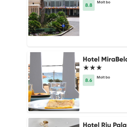
Molt bo
8.8
Hotel MiraBel
★★★
Molt bo
8.6
Hotel Riu Pal