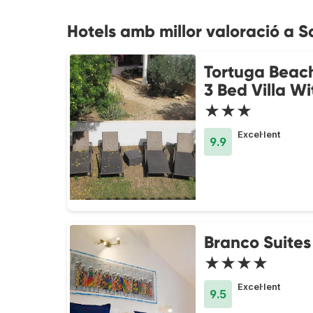
Hotels amb millor valoració a S
Tortuga Beach
3 Bed Villa Wi
★★★
Excel·lent
9.9
Branco Suites
★★★★
Excel·lent
9.5