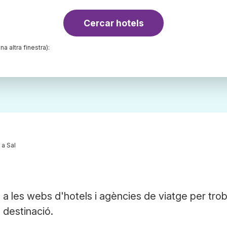
Cercar hotels
na altra finestra):
 a Sal
a les webs d'hotels i agències de viatge per trob
a destinació.