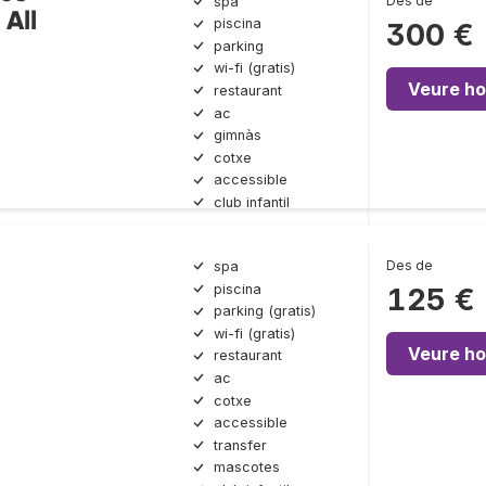
Des de
spa
 All
piscina
300 €
parking
wi-fi (gratis)
Veure ho
restaurant
ac
gimnàs
cotxe
accessible
club infantil
Des de
spa
piscina
125 €
parking (gratis)
wi-fi (gratis)
Veure ho
restaurant
ac
cotxe
accessible
transfer
mascotes