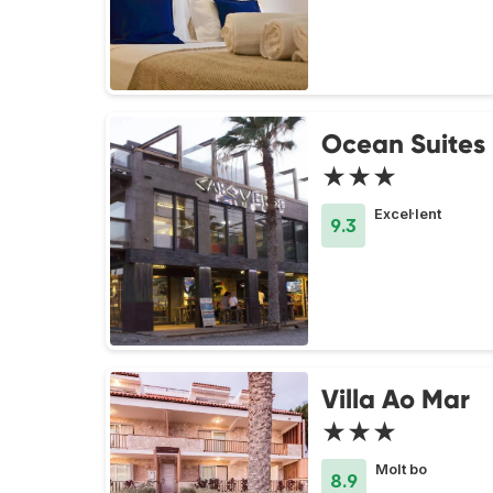
Ocean Suites
★★★
Excel·lent
9.3
Villa Ao Mar
★★★
Molt bo
8.9