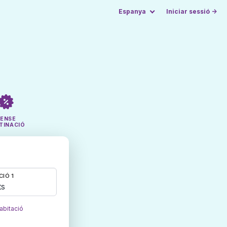
Espanya
Iniciar sessió →
SENSE
TINACIÓ
CIÓ 1
ts
abitació