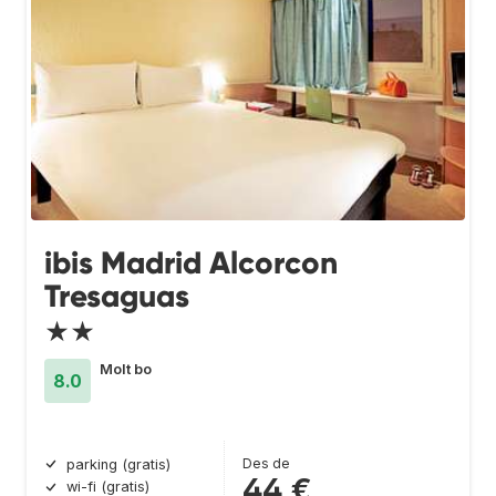
ibis Madrid Alcorcon
Tresaguas
★★
Molt bo
8.0
Des de
parking (gratis)
44 €
wi-fi (gratis)