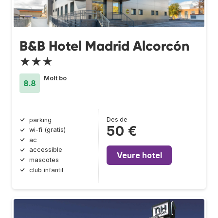
B&B Hotel Madrid Alcorcón
★★★
Molt bo
8.8
Des de
parking
50 €
wi-fi (gratis)
ac
accessible
Veure hotel
mascotes
club infantil