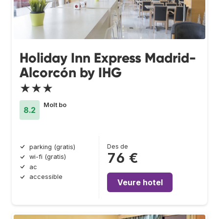
Holiday Inn Express Madrid-
Alcorcón by IHG
★★★
Molt bo
8.2
Des de
parking (gratis)
76 €
wi-fi (gratis)
ac
accessible
Veure hotel