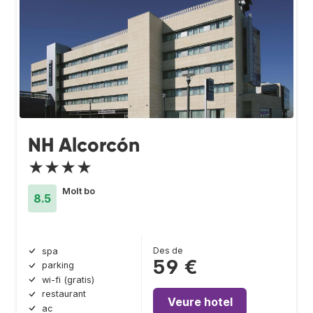
NH Alcorcón
★★★★
Molt bo
8.5
Des de
spa
59 €
parking
wi-fi (gratis)
restaurant
Veure hotel
ac