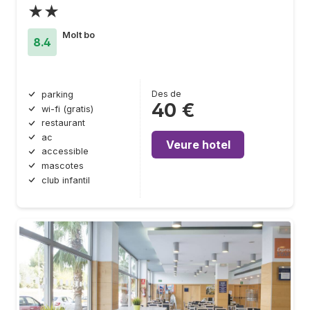
★★
Molt bo
8.4
Des de
parking
40 €
wi-fi (gratis)
restaurant
ac
Veure hotel
accessible
mascotes
club infantil