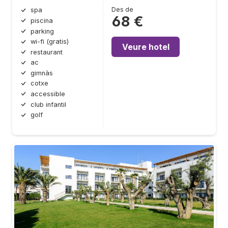
Des de
spa
68 €
piscina
parking
wi-fi (gratis)
Veure hotel
restaurant
ac
gimnàs
cotxe
accessible
club infantil
golf