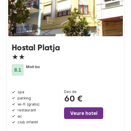
Hostal Platja
★★
Molt bo
8.1
Des de
spa
60 €
parking
wi-fi (gratis)
restaurant
Veure hotel
ac
club infantil