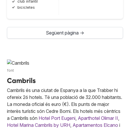
club infantil
bicicletes
Següent pàgina →
font
Cambrils
Cambrils és una ciutat de Espanya a la que Trabber hi
ofereix 26 hotels. Té una població de 32.000 habitants.
La moneda oficial és euro (€). Els punts de major
interès turístic són Cedre Borni. Els hotels més cèntrics
a Cambrils són
Hotel Port Eugeni
,
Aparthotel Olimar II
,
Hotel Marina Cambrils by URH
,
Apartamentos Elcano
i