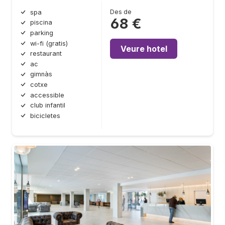
Des de
spa
68 €
piscina
parking
wi-fi (gratis)
Veure hotel
restaurant
ac
gimnàs
cotxe
accessible
club infantil
bicicletes