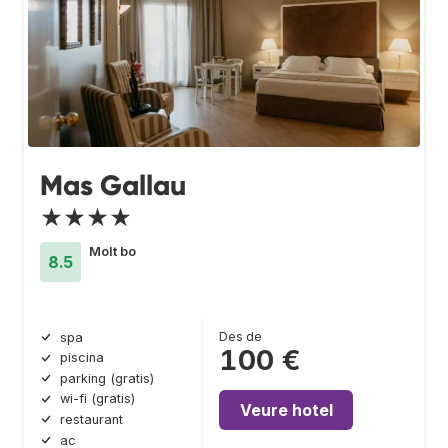
Mas Gallau
★★★★
Molt bo
8.5
Des de
spa
100 €
piscina
parking (gratis)
wi-fi (gratis)
Veure hotel
restaurant
ac