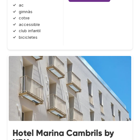
ac
gimnàs
cotxe
accessible
club infantil
bicicletes
Hotel Marina Cambrils by