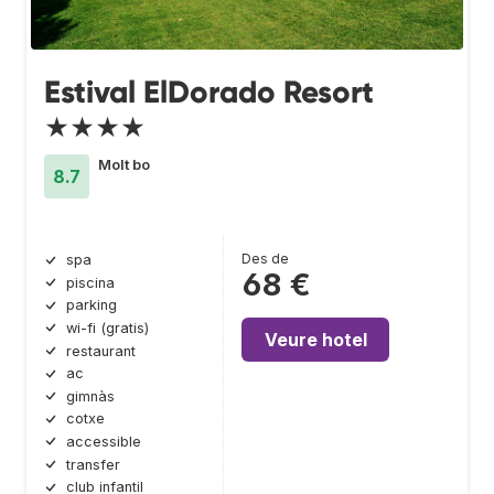
Estival ElDorado Resort
★★★★
Molt bo
8.7
Des de
spa
68 €
piscina
parking
wi-fi (gratis)
Veure hotel
restaurant
ac
gimnàs
cotxe
accessible
transfer
club infantil