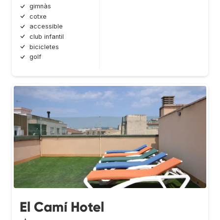
gimnàs
cotxe
accessible
club infantil
bicicletes
golf
El Camí Hotel