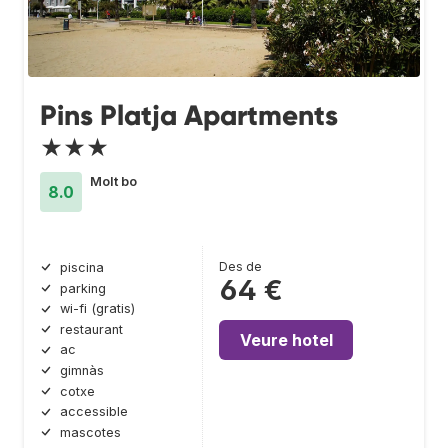
Pins Platja Apartments
★★★
Molt bo
8.0
Des de
piscina
64 €
parking
wi-fi (gratis)
restaurant
Veure hotel
ac
gimnàs
cotxe
accessible
mascotes