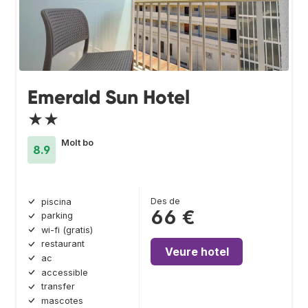
Emerald Sun Hotel
★★
Molt bo
8.9
Des de
piscina
66 €
parking
wi-fi (gratis)
restaurant
Veure hotel
ac
accessible
transfer
mascotes