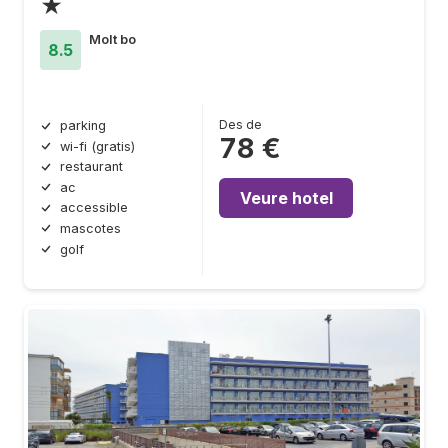
★
Molt bo
8.5
Des de
parking
78 €
wi-fi (gratis)
restaurant
ac
Veure hotel
accessible
mascotes
golf