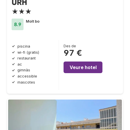
URH
★★★
Molt bo
8.9
Des de
piscina
97 €
wi-fi (gratis)
restaurant
ac
Veure hotel
gimnàs
accessible
mascotes