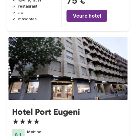
75 €
wi-fi (gratis)
restaurant
ac
Veure hotel
mascotes
Hotel Port Eugeni
★★★★
Molt bo
8.1