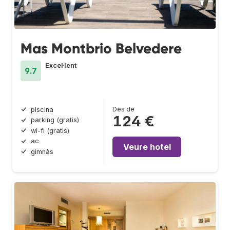
Mas Montbrio Belvedere
Excel·lent
9.7
Des de
piscina
124 €
parking (gratis)
wi-fi (gratis)
ac
Veure hotel
gimnàs