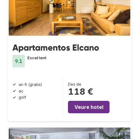
Apartamentos Elcano
Excel·lent
9.1
Des de
wi-fi (gratis)
118 €
ac
golf
Veure hotel