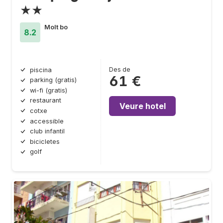
★★
Molt bo
8.2
Des de
piscina
61 €
parking (gratis)
wi-fi (gratis)
restaurant
Veure hotel
cotxe
accessible
club infantil
bicicletes
golf