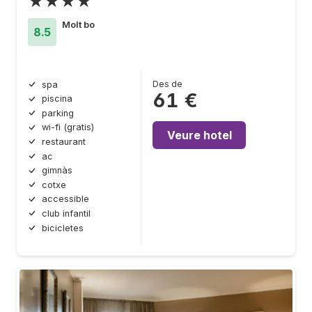
★★★★
Molt bo
8.5
Des de
spa
61 €
piscina
parking
wi-fi (gratis)
Veure hotel
restaurant
ac
gimnàs
cotxe
accessible
club infantil
bicicletes