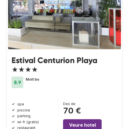
Estival Centurion Playa
★★★★
Molt bo
8.9
Des de
spa
70 €
piscina
parking
wi-fi (gratis)
Veure hotel
restaurant