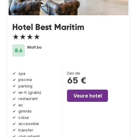
Hotel Best Maritim
★★★★
Molt bo
8.6
Des de
spa
65 €
piscina
parking
wi-fi (gratis)
Veure hotel
restaurant
ac
gimnàs
cotxe
accessible
transfer
club infantil