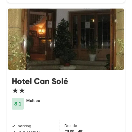
Hotel Can Solé
★★
Molt bo
8.1
Des de
parking