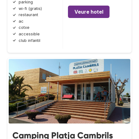
parking
wi-fi (gratis)
Veure hotel
restaurant
ac
cotxe
accessible
club infantil
Camping Platja Cambrils