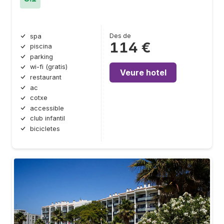
Des de
spa
114 €
piscina
parking
wi-fi (gratis)
Veure hotel
restaurant
ac
cotxe
accessible
club infantil
bicicletes