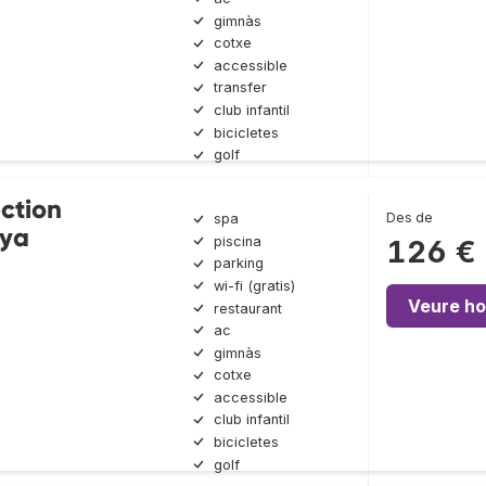
gimnàs
cotxe
accessible
transfer
club infantil
bicicletes
golf
ection
Des de
spa
aya
piscina
126 €
parking
wi-fi (gratis)
Veure ho
restaurant
ac
gimnàs
cotxe
accessible
club infantil
bicicletes
golf