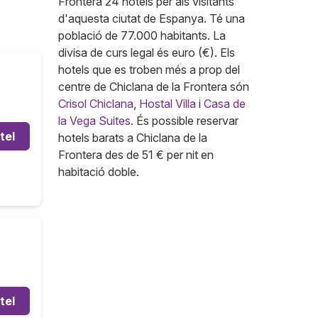
Frontera 24 hotels per als visitants
d'aquesta ciutat de Espanya. Té una
població de 77.000 habitants. La
divisa de curs legal és euro (€). Els
hotels que es troben més a prop del
centre de Chiclana de la Frontera són
Crisol Chiclana
,
Hostal Villa
i
Casa de
la Vega Suites
. És possible reservar
tel
hotels barats a Chiclana de la
Frontera des de 51 € per nit en
habitació doble.
tel