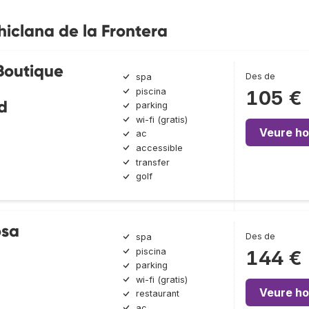
hiclana de la Frontera
Boutique
Des de
spa
piscina
105 €
d
parking
wi-fi (gratis)
Veure ho
ac
accessible
transfer
golf
osa
Des de
spa
piscina
144 €
parking
wi-fi (gratis)
Veure ho
restaurant
ac