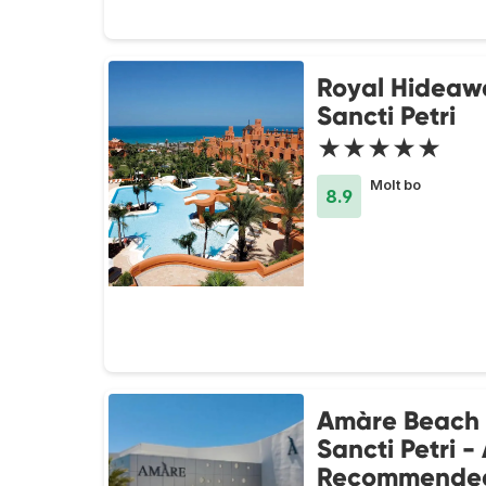
Royal Hideaw
Sancti Petri
★★★★★
Molt bo
8.9
Amàre Beach 
Sancti Petri -
Recommende