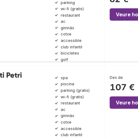
parking
wi-fi (gratis)
Veure ho
restaurant
ac
gimnàs
cotxe
accessible
club infantil
bicicletes
golf
i Petri
Des de
spa
piscina
107 €
parking (gratis)
wi-fi (gratis)
Veure ho
restaurant
ac
gimnàs
cotxe
accessible
club infantil