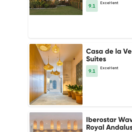
Excel·lent
9.1
Casa de la V
Suites
Excel·lent
9.1
Iberostar Wa
Royal Andalu