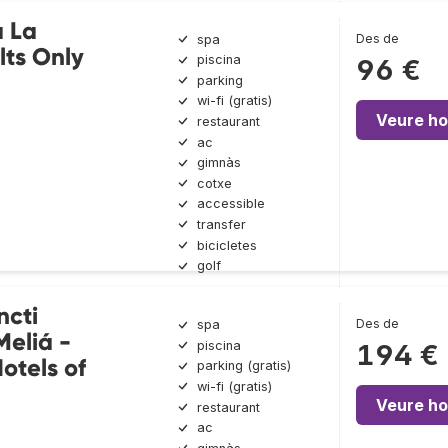
a La
Des de
spa
lts Only
piscina
96 €
parking
wi-fi (gratis)
Veure ho
restaurant
ac
gimnàs
cotxe
accessible
transfer
bicicletes
golf
ncti
Des de
spa
Meliá -
piscina
194 €
otels of
parking (gratis)
wi-fi (gratis)
Veure ho
restaurant
ac