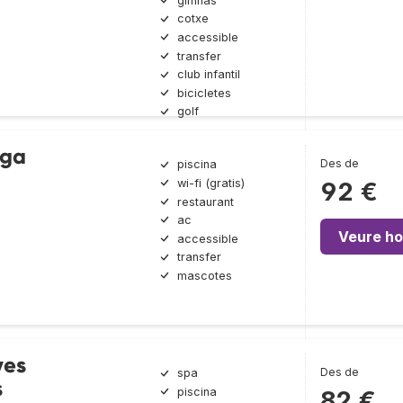
gimnàs
cotxe
accessible
transfer
club infantil
bicicletes
golf
ega
Des de
piscina
wi-fi (gratis)
92 €
restaurant
ac
Veure ho
accessible
transfer
mascotes
ves
Des de
spa
s
piscina
82 €