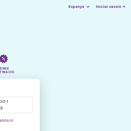
Espanya
Iniciar sessió →
SENSE
TINACIÓ
CIÓ 1
ts
abitació