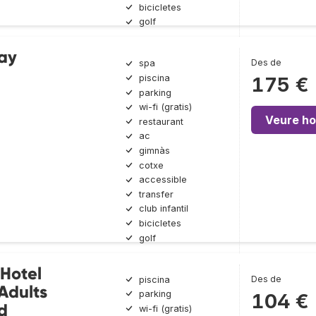
bicicletes
golf
ay
Des de
spa
piscina
175 €
parking
wi-fi (gratis)
Veure ho
restaurant
ac
gimnàs
cotxe
accessible
transfer
club infantil
bicicletes
golf
Hotel
Des de
piscina
 Adults
parking
104 €
d
wi-fi (gratis)