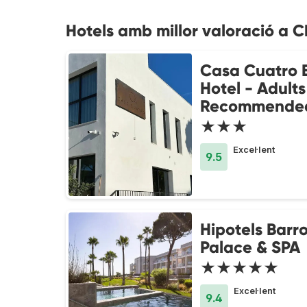
Hotels amb millor valoració a C
Casa Cuatro 
Hotel - Adults
Recommende
★★★
Excel·lent
9.5
Hipotels Barr
Palace & SPA
★★★★★
Excel·lent
9.4