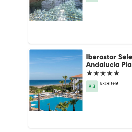
Iberostar Sel
Andalucía Pl
★★★★★
Excel·lent
9.3