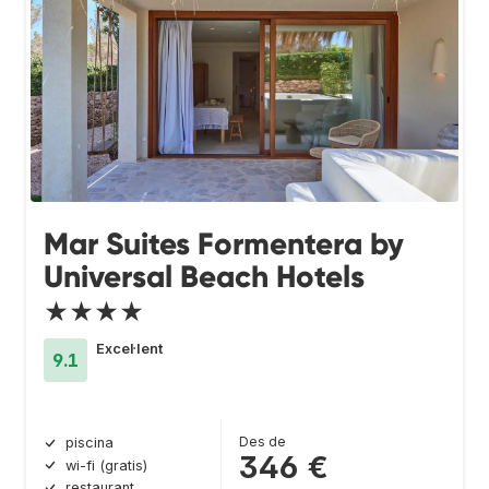
Mar Suites Formentera by
Universal Beach Hotels
★★★★
Excel·lent
9.1
Des de
piscina
346 €
wi-fi (gratis)
restaurant