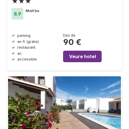
★★★
Molt bo
8.9
Des de
parking
90 €
wi-fi (gratis)
restaurant
ac
Veure hotel
accessible