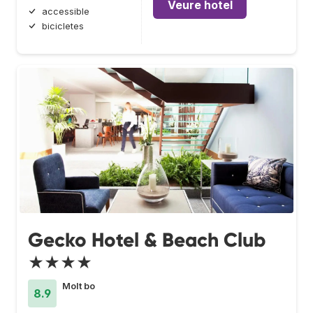
Veure hotel
accessible
bicicletes
Gecko Hotel & Beach Club
★★★★
Molt bo
8.9