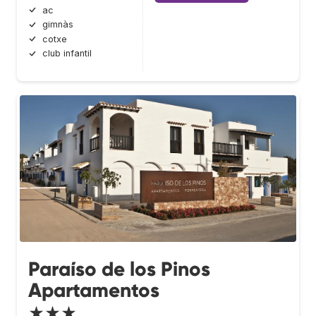
ac
gimnàs
cotxe
club infantil
Paraíso de los Pinos
Apartamentos
★★★