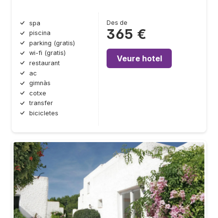
Des de
spa
365 €
piscina
parking (gratis)
wi-fi (gratis)
Veure hotel
restaurant
ac
gimnàs
cotxe
transfer
bicicletes