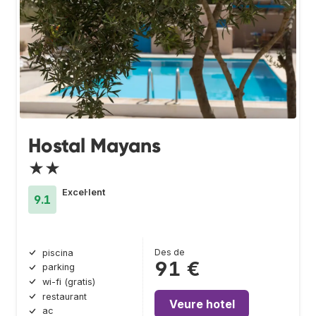
Hostal Mayans
★★
Excel·lent
9.1
Des de
piscina
91 €
parking
wi-fi (gratis)
restaurant
Veure hotel
ac