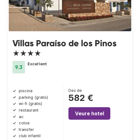
Villas Paraíso de los Pinos
★★★★
Excel·lent
9.3
Des de
piscina
582 €
parking (gratis)
wi-fi (gratis)
restaurant
Veure hotel
ac
cotxe
transfer
club infantil