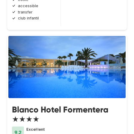
accessible
transfer
club infantil
Blanco Hotel Formentera
★★★★
Excel·lent
9.2