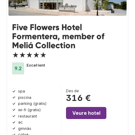
Five Flowers Hotel
Formentera, member of
Meliá Collection
★★★★★
Excel·lent
9.2
Des de
spa
316 €
piscina
parking (gratis)
wi-fi (gratis)
Veure hotel
restaurant
ac
gimnàs
cotxe