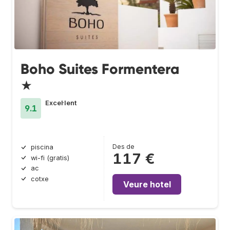
Boho Suites Formentera
★
Excel·lent
9.1
Des de
piscina
117 €
wi-fi (gratis)
ac
cotxe
Veure hotel