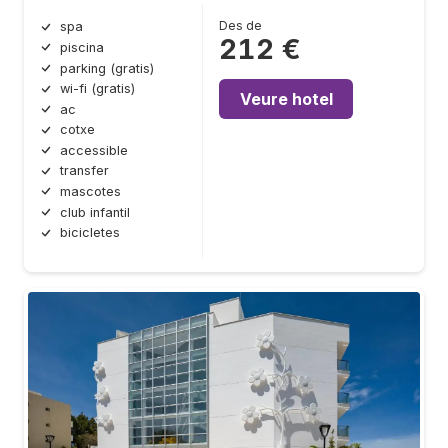
Des de
spa
212 €
piscina
parking (gratis)
wi-fi (gratis)
Veure hotel
ac
cotxe
accessible
transfer
mascotes
club infantil
bicicletes