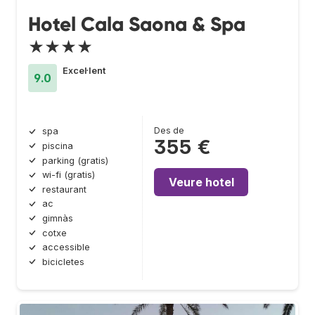
Hotel Cala Saona & Spa
★★★★
Excel·lent
9.0
Des de
spa
355 €
piscina
parking (gratis)
wi-fi (gratis)
Veure hotel
restaurant
ac
gimnàs
cotxe
accessible
bicicletes