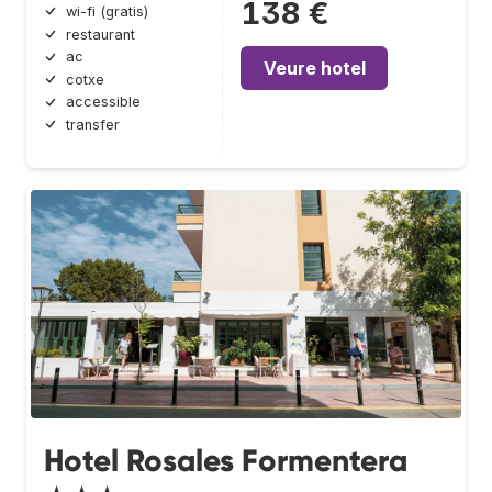
138 €
wi-fi (gratis)
restaurant
ac
Veure hotel
cotxe
accessible
transfer
Hotel Rosales Formentera