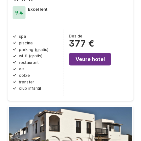
Excel·lent
9.4
Des de
spa
377 €
piscina
parking (gratis)
wi-fi (gratis)
Veure hotel
restaurant
ac
cotxe
transfer
club infantil