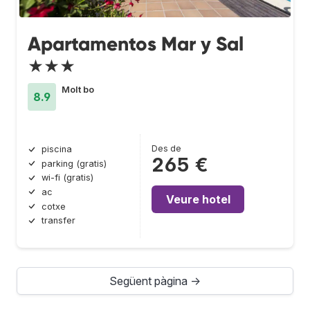
Apartamentos Mar y Sal
★★★
Molt bo
8.9
Des de
piscina
265 €
parking (gratis)
wi-fi (gratis)
ac
Veure hotel
cotxe
transfer
Següent pàgina →