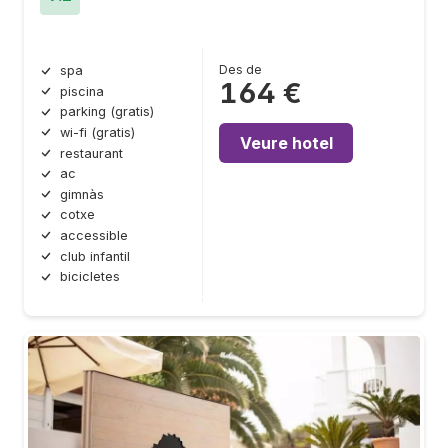
Des de
spa
164 €
piscina
parking (gratis)
wi-fi (gratis)
Veure hotel
restaurant
ac
gimnàs
cotxe
accessible
club infantil
bicicletes