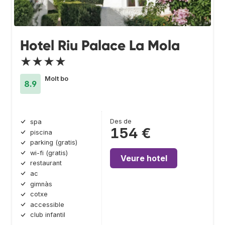
Hotel Riu Palace La Mola
★★★★
Molt bo
8.9
Des de
spa
154 €
piscina
parking (gratis)
wi-fi (gratis)
Veure hotel
restaurant
ac
gimnàs
cotxe
accessible
club infantil