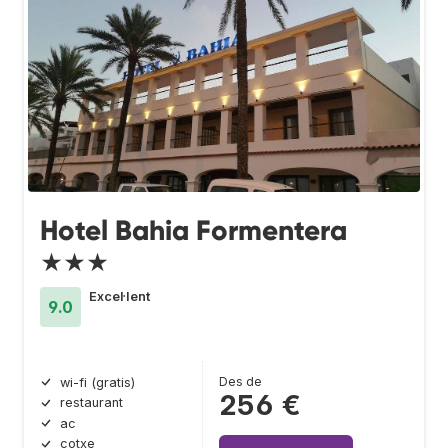
Hotel Bahia Formentera
★★★
Excel·lent
9.0
Des de
wi-fi (gratis)
256 €
restaurant
ac
cotxe