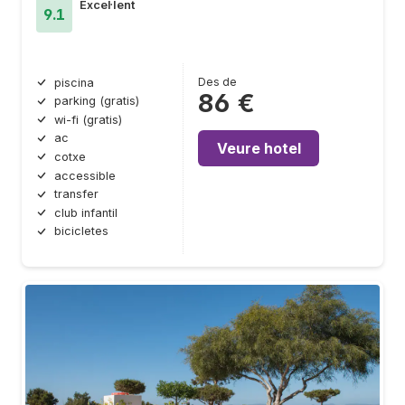
Excel·lent
9.1
Des de
piscina
86 €
parking (gratis)
wi-fi (gratis)
ac
Veure hotel
cotxe
accessible
transfer
club infantil
bicicletes