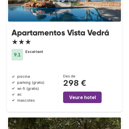
Apartamentos Vista Vedrá
★★★
Excel·lent
9.1
Des de
piscina
298 €
parking (gratis)
wi-fi (gratis)
ac
Veure hotel
mascotes