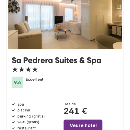
Sa Pedrera Suites & Spa
★★★★
Excel·lent
9.6
Des de
spa
241 €
piscina
parking (gratis)
wi-fi (gratis)
Veure hotel
restaurant