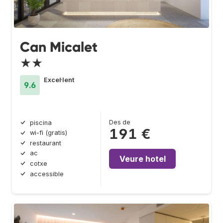
Can Micalet
★★
Excel·lent
9.6
Des de
piscina
191 €
wi-fi (gratis)
restaurant
ac
Veure hotel
cotxe
accessible