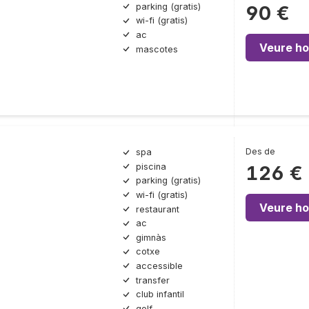
parking (gratis)
90 €
wi-fi (gratis)
ac
Veure ho
mascotes
Des de
spa
piscina
126 €
parking (gratis)
wi-fi (gratis)
Veure ho
restaurant
ac
gimnàs
cotxe
accessible
transfer
club infantil
golf