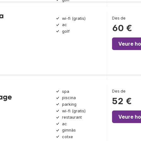
a
Des de
wi-fi (gratis)
ac
60 €
golf
Veure ho
Des de
spa
lage
piscina
52 €
parking
wi-fi (gratis)
Veure ho
restaurant
ac
gimnàs
cotxe