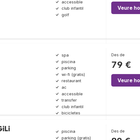
accessible
Veure ho
club infantil
golf
Des de
spa
piscina
79 €
parking
wi-fi (gratis)
Veure ho
restaurant
ac
accessible
transfer
club infantil
bicicletes
iLi
Des de
piscina
parking (gratis)