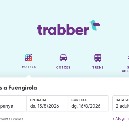
HOTELS
COTXES
TRENS
DES
s a Fuengirola
ENTRADA
SORTIDA
HABITA
2 adul
+ Afegir h
aments i cases