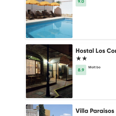
9.0
Hostal Los Co
★★
Molt bo
8.9
Villa Paraisos