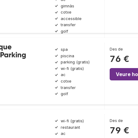
gimnàs
cotxe
accessible
transfer
golf
ique
Des de
spa
 Parking
piscina
76 €
parking (gratis)
wi-fi (gratis)
Veure ho
ac
cotxe
transfer
golf
a
Des de
wi-fi (gratis)
restaurant
79 €
ac