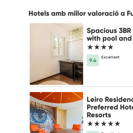
Hotels amb millor valoració a F
Spacious 3BR 
with pool and
★★★★
Excel·lent
9.4
Leiro Residen
Preferred Hot
Resorts
★★★★★