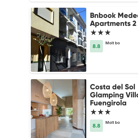
Bnbook Mede
Apartments 2
★★★
Molt bo
8.8
Costa del Sol
Glamping Vil
Fuengirola
★★★
Molt bo
8.8