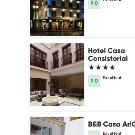
9.0
Hotel Casa
Consistorial
★★★★
Excel·lent
9.0
B&B Casa AriG
Excel·lent