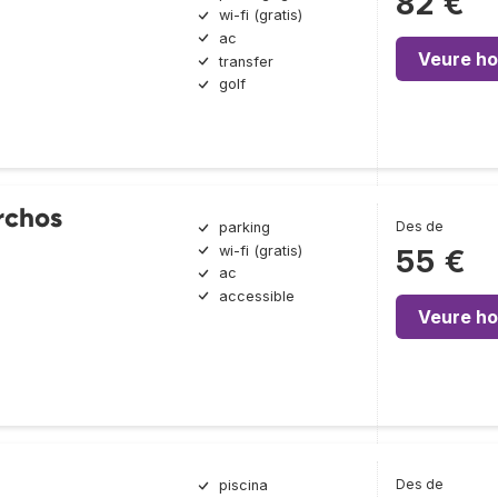
82 €
wi-fi (gratis)
ac
Veure ho
transfer
golf
rchos
Des de
parking
wi-fi (gratis)
55 €
ac
accessible
Veure ho
Des de
piscina