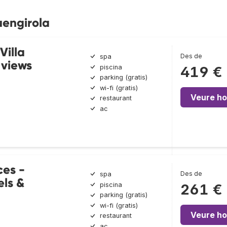
uengirola
Villa
Des de
spa
 views
piscina
419 €
parking (gratis)
wi-fi (gratis)
Veure ho
restaurant
ac
ces -
Des de
spa
els &
piscina
261 €
parking (gratis)
wi-fi (gratis)
Veure ho
restaurant
ac