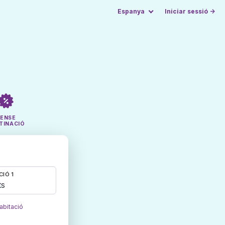
Espanya
Iniciar sessió →
SENSE
TINACIÓ
CIÓ 1
ts
abitació