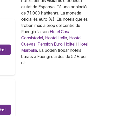
hotels per als visitants d'aquesta
ciutat de Espanya. Té una població
de 71.000 habitants. La moneda
oficial és euro (€). Els hotels que es
troben més a prop del centre de
Fuengirola són
Hotel Casa
Consistorial
,
Hostal Italia
,
Hostal
Cuevas
,
Pension Euro Holitel
i
Hotel
tel
Marbella
. Es poden trobar hotels
barats a Fuengirola des de 52 € per
nit.
tel