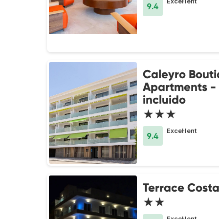
Excel·lent
9.4
Caleyro Bout
Apartments -
incluido
★★★
Excel·lent
9.4
Terrace Cost
★★
Excel·lent