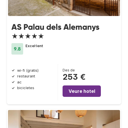
AS Palau dels Alemanys
★★★★★
Excel·lent
9.8
Des de
wi-fi (gratis)
253 €
restaurant
ac
bicicletes
Veure hotel