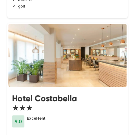
golf
Hotel Costabella
★★★
Excel·lent
9.0