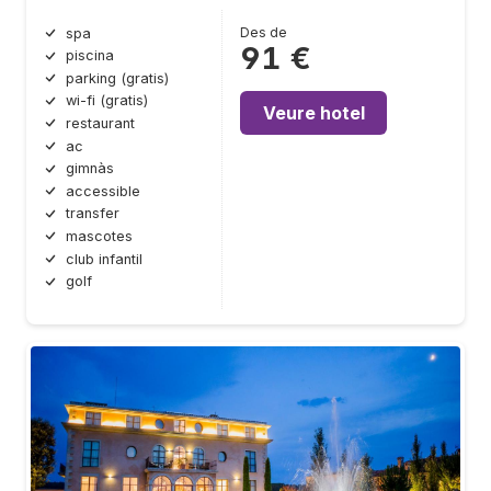
Des de
spa
91 €
piscina
parking (gratis)
wi-fi (gratis)
Veure hotel
restaurant
ac
gimnàs
accessible
transfer
mascotes
club infantil
golf