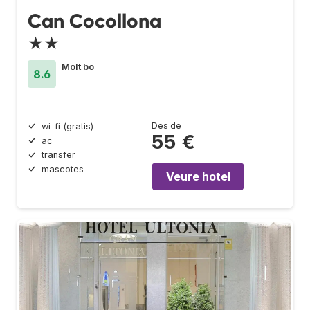
Can Cocollona
★★
Molt bo
8.6
Des de
wi-fi (gratis)
55 €
ac
transfer
mascotes
Veure hotel