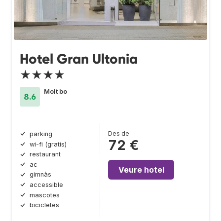
Hotel Gran Ultonia
★★★★
Molt bo
8.6
Des de
parking
72 €
wi-fi (gratis)
restaurant
ac
Veure hotel
gimnàs
accessible
mascotes
bicicletes