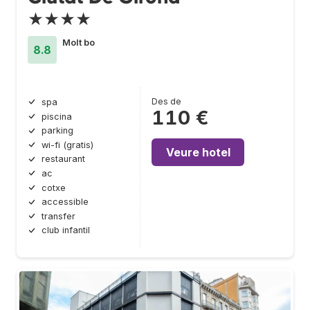
★★★★
Molt bo
8.8
Des de
spa
110 €
piscina
parking
wi-fi (gratis)
Veure hotel
restaurant
ac
cotxe
accessible
transfer
club infantil