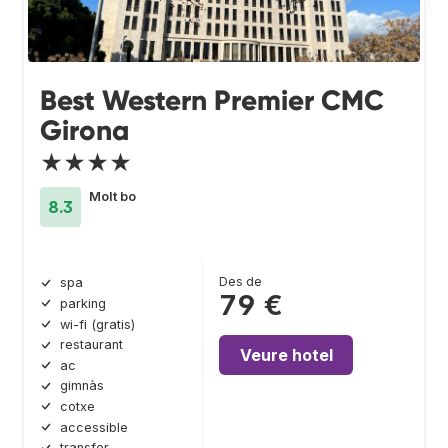
Best Western Premier CMC
Girona
★★★★
Molt bo
8.3
Des de
spa
79 €
parking
wi-fi (gratis)
restaurant
Veure hotel
ac
gimnàs
cotxe
accessible
transfer