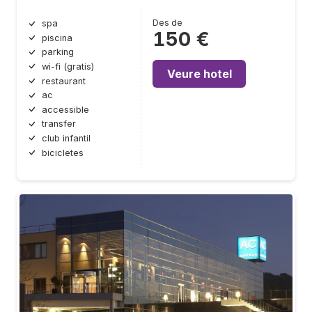
Des de
spa
150 €
piscina
parking
wi-fi (gratis)
Veure hotel
restaurant
ac
accessible
transfer
club infantil
bicicletes