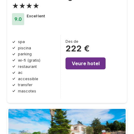
★★★★
Excel·lent
9.0
Des de
spa
222 €
piscina
parking
wi-fi (gratis)
Veure hotel
restaurant
ac
accessible
transfer
mascotes