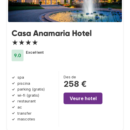
Casa Anamaria Hotel
★★★★
Excel·lent
9.0
Des de
spa
258 €
piscina
parking (gratis)
wi-fi (gratis)
Veure hotel
restaurant
ac
transfer
mascotes