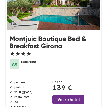
Montjuic Boutique Bed &
Breakfast Girona
★★★★
Excel·lent
9.0
Des de
piscina
139 €
parking
wi-fi (gratis)
restaurant
Veure hotel
ac
transfer