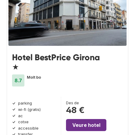
Hotel BestPrice Girona
★
Molt bo
8.7
Des de
parking
48 €
wi-fi (gratis)
ac
cotxe
Veure hotel
accessible
transfer