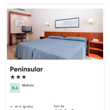
Peninsular
★★★
Molt bo
8.4
Des de
wi-fi (gratis)