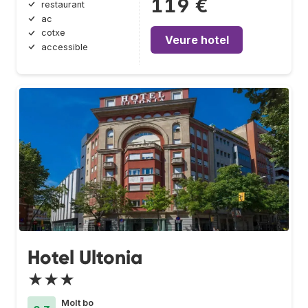
119 €
restaurant
ac
cotxe
Veure hotel
accessible
Hotel Ultonia
★★★
Molt bo