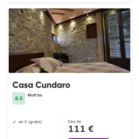
Casa Cundaro
Molt bo
8.5
Des de
wi-fi (gratis)
111 €