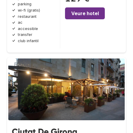
parking
wi-fi (gratis)
Veure hotel
restaurant
ac
accessible
transfer
club infantil
Ciutat De Girona