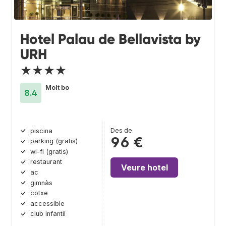
Hotel Palau de Bellavista by
URH
★★★★
Molt bo
8.4
Des de
piscina
96 €
parking (gratis)
wi-fi (gratis)
restaurant
Veure hotel
ac
gimnàs
cotxe
accessible
club infantil