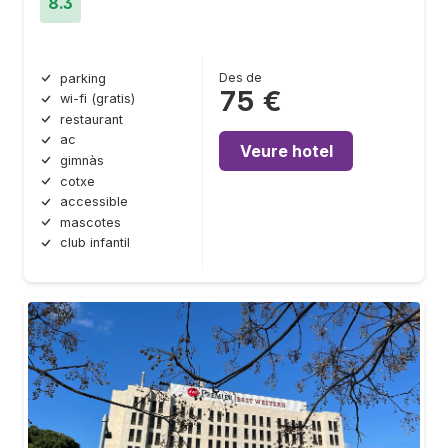
8.3
Des de
parking
75 €
wi-fi (gratis)
restaurant
ac
Veure hotel
gimnàs
cotxe
accessible
mascotes
club infantil