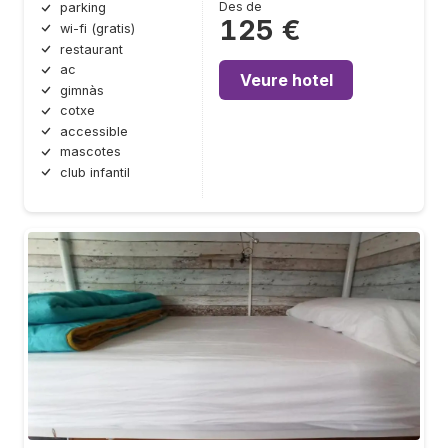
Des de
parking
125 €
wi-fi (gratis)
restaurant
ac
Veure hotel
gimnàs
cotxe
accessible
mascotes
club infantil