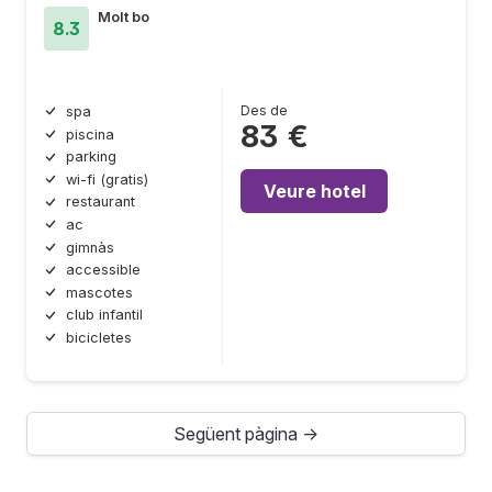
Molt bo
8.3
Des de
spa
83 €
piscina
parking
wi-fi (gratis)
Veure hotel
restaurant
ac
gimnàs
accessible
mascotes
club infantil
bicicletes
Següent pàgina →