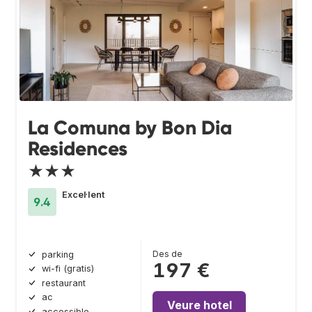
La Comuna by Bon Dia
Residences
★★★
Excel·lent
9.4
Des de
parking
197 €
wi-fi (gratis)
restaurant
ac
Veure hotel
accessible