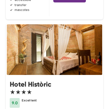
transfer
mascotes
Hotel Històric
★★★★
Excel·lent
9.0