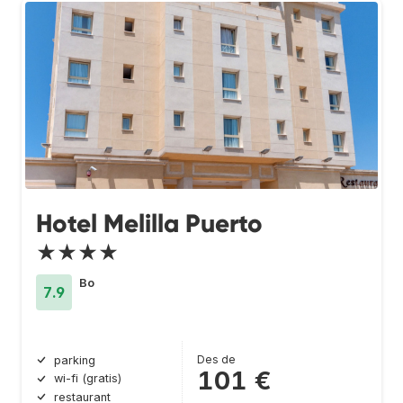
Hotel Melilla Puerto
★★★★
Bo
7.9
Des de
parking
101 €
wi-fi (gratis)
restaurant