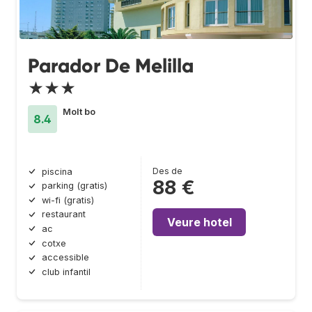
Parador De Melilla
★★★
Molt bo
8.4
Des de
piscina
88 €
parking (gratis)
wi-fi (gratis)
restaurant
Veure hotel
ac
cotxe
accessible
club infantil