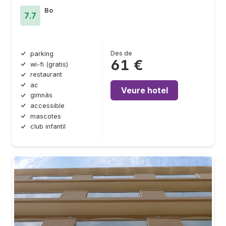
Bo
7.7
Des de
parking
61 €
wi-fi (gratis)
restaurant
ac
Veure hotel
gimnàs
accessible
mascotes
club infantil