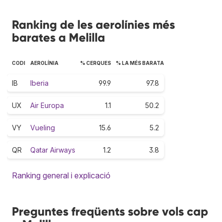
Ranking de les aerolínies més
barates a Melilla
CODI
AEROLÍNIA
% CERQUES
% LA MÉS BARATA
IB
Iberia
99.9
97.8
UX
Air Europa
1.1
50.2
VY
Vueling
15.6
5.2
QR
Qatar Airways
1.2
3.8
Ranking general i explicació
Preguntes freqüents sobre vols cap