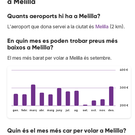
a Melilla
Quants aeroports hi ha a Melilla?
L'aeroport que dona servei a la ciutat és
Melilla
(2 km).
En quin mes es poden trobar preus més
baixos a Melilla?
El mes més barat per volar a Melilla és setembre.
400 €
300 €
200 €
gen.
febr.
març
abr.
maig
juny
jul.
ag.
set.
oct.
nov.
des.
Quin és el mes més car per volar a Melilla?