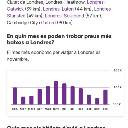
Ciutat de Londres, Londres-Heathrow,
Londres-
Gatwick
(39 km),
Londres-Luton
(44 km),
Londres-
Stansted
(49 km),
Londres-Southend
(57 km),
Cambridge City i
Oxford
(90 km).
En quin mes es poden trobar preus més
baixos a Londres?
El mes més econòmic per viatjar a Londres és
novembre.
300 €
200 €
100 €
gen.
febr.
març
abr.
maig
juny
jul.
ag.
set.
oct.
nov.
des.