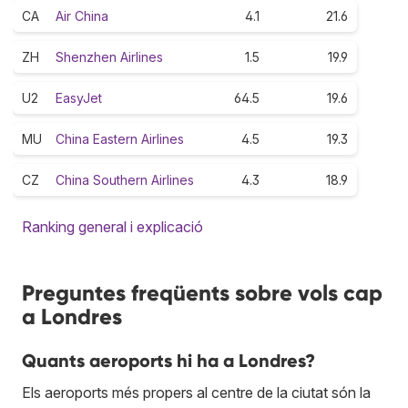
CA
Air China
4.1
21.6
ZH
Shenzhen Airlines
1.5
19.9
U2
EasyJet
64.5
19.6
MU
China Eastern Airlines
4.5
19.3
CZ
China Southern Airlines
4.3
18.9
Ranking general i explicació
Preguntes freqüents sobre vols cap
a Londres
Quants aeroports hi ha a Londres?
Els aeroports més propers al centre de la ciutat són la