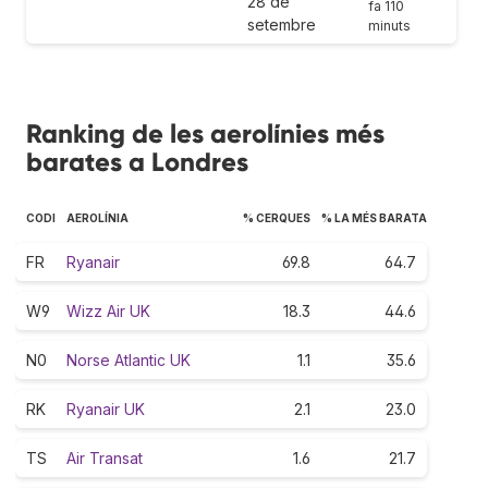
28 de
fa 110
setembre
minuts
Ranking de les aerolínies més
barates a Londres
CODI
AEROLÍNIA
% CERQUES
% LA MÉS BARATA
FR
Ryanair
69.8
64.7
W9
Wizz Air UK
18.3
44.6
N0
Norse Atlantic UK
1.1
35.6
RK
Ryanair UK
2.1
23.0
TS
Air Transat
1.6
21.7