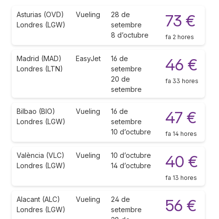
Asturias (OVD)
Vueling
28 de
73 €
Londres (LGW)
setembre
8 d’octubre
fa 2 hores
Madrid (MAD)
EasyJet
16 de
46 €
Londres (LTN)
setembre
20 de
fa 33 hores
setembre
Bilbao (BIO)
Vueling
16 de
47 €
Londres (LGW)
setembre
10 d’octubre
fa 14 hores
València (VLC)
Vueling
10 d’octubre
40 €
Londres (LGW)
14 d’octubre
fa 13 hores
Alacant (ALC)
Vueling
24 de
56 €
Londres (LGW)
setembre