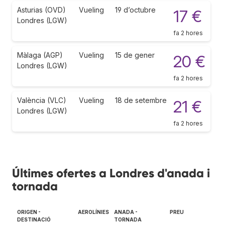
Asturias (OVD)
Vueling
19 d’octubre
17 €
Londres (LGW)
fa 2 hores
Màlaga (AGP)
Vueling
15 de gener
20 €
Londres (LGW)
fa 2 hores
València (VLC)
Vueling
18 de setembre
21 €
Londres (LGW)
fa 2 hores
Últimes ofertes a Londres d'anada i
tornada
ORIGEN -
AEROLÍNIES
ANADA -
PREU
DESTINACIÓ
TORNADA