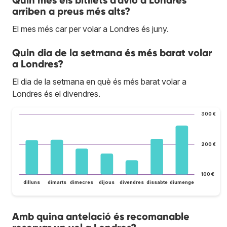
Quin mes els bitllets d'avió a Londres
arriben a preus més alts?
El mes més car per volar a Londres és juny.
Quin dia de la setmana és més barat volar
a Londres?
El dia de la setmana en què és més barat volar a
Londres és el divendres.
300 €
200 €
100 €
dilluns
dimarts
dimecres
dijous
divendres
dissabte
diumenge
Amb quina antelació és recomanable