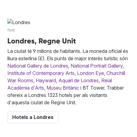
font
Londres, Regne Unit
La ciutat té 9 milions de habitants. La moneda oficial és
lliura esterlina (£). Els punts de major interès turístic són
National Gallery de Londres
,
National Portrait Gallery
,
Institute of Contemporary Arts
,
London Eye
,
Churchill
War Rooms
,
Hayward
,
Aquari de Londres
,
Reial
Acadèmia d'Arts
,
Museu Britànic
i BT Tower. Trabber
ofereix a Londres 1323 hotels per als visitants
d'aquesta ciutat de Regne Unit.
Hotels a Londres