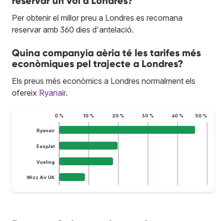
reservar un vol a Londres?
Per obtenir el millor preu a Londres es recomana
reservar amb 360 dies d'antelació.
Quina companyia aèria té les tarifes més
econòmiques pel trajecte a Londres?
Els preus més econòmics a Londres normalment els
ofereix
Ryanair
.
0 %
10 %
20 %
30 %
40 %
50 %
Ryanair
EasyJet
Vueling
Wizz Air UK