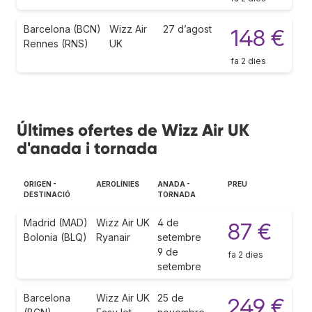
Barcelona (BCN)
Wizz Air
27 d’agost
148 €
Rennes (RNS)
UK
fa 2 dies
Últimes ofertes de Wizz Air UK
d'anada i tornada
ORIGEN -
AEROLÍNIES
ANADA -
PREU
DESTINACIÓ
TORNADA
Madrid (MAD)
Wizz Air UK
4 de
87 €
Bolonia (BLQ)
Ryanair
setembre
9 de
fa 2 dies
setembre
Barcelona
Wizz Air UK
25 de
249 €