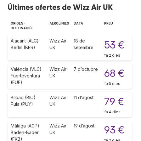
Últimes ofertes de Wizz Air UK
ORIGEN -
AEROLÍNIES
DATA
PREU
DESTINACIÓ
Alacant (ALC)
Wizz Air
18 de
53 €
Berlín (BER)
UK
setembre
fa 2 dies
València (VLC)
Wizz Air
7 d’octubre
68 €
Fuerteventura
UK
(FUE)
fa 5 dies
Bilbao (BIO)
Wizz Air
11 d’agost
79 €
Pula (PUY)
UK
fa 4 dies
Màlaga (AGP)
Wizz Air
19 d’agost
93 €
Baden-Baden
UK
(FKB)
fa 2 dies