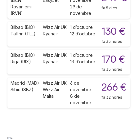
(BCN)
EasyJet
novembre
Rovaniemi
29 de
fa 5 dies
(RVN)
novembre
Bilbao (BIO)
Wizz Air UK
1 d’octubre
130 €
Tallinn (TLL)
Ryanair
12 d’octubre
fa 35 hores
Bilbao (BIO)
Wizz Air UK
1 d’octubre
170 €
Riga (RIX)
Ryanair
13 d’octubre
fa 35 hores
Madrid (MAD)
Wizz Air UK
6 de
266 €
Sibiu (SBZ)
Wizz Air
novembre
Malta
8 de
fa 32 hores
novembre