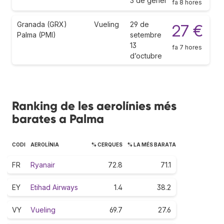
3 de gener
fa 8 hores
Granada (GRX)
Vueling
29 de
27 €
Palma (PMI)
setembre
13
fa 7 hores
d’octubre
Ranking de les aerolínies més
barates a Palma
CODI
AEROLÍNIA
% CERQUES
% LA MÉS BARATA
FR
Ryanair
72.8
71.1
EY
Etihad Airways
1.4
38.2
VY
Vueling
69.7
27.6