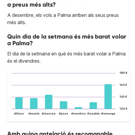
a preus més alts?
A desembre, els vols a Palma arriben als seus preus
més alts.
Quin dia de la setmana és més barat volar
a Palma?
El dia de la setmana en què és més barat volar a Palma
és el divendres.
180 €
160 €
140 €
120 €
dilluns
dimarts
dimecres
dijous
divendres
dissabte
diumenge
Amb quina antelació és recomanable