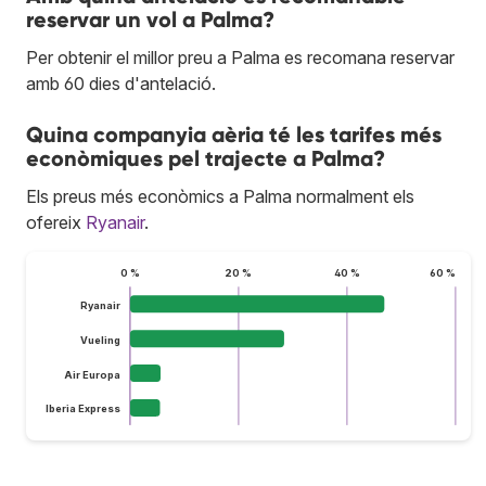
reservar un vol a Palma?
Per obtenir el millor preu a Palma es recomana reservar
amb 60 dies d'antelació.
Quina companyia aèria té les tarifes més
econòmiques pel trajecte a Palma?
Els preus més econòmics a Palma normalment els
ofereix
Ryanair
.
0 %
20 %
40 %
60 %
Ryanair
Vueling
Air Europa
Iberia Express