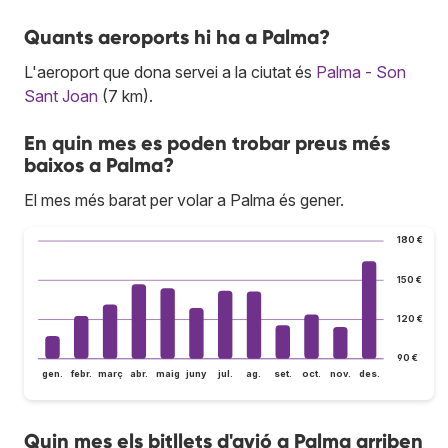
Quants aeroports hi ha a Palma?
L'aeroport que dona servei a la ciutat és
Palma - Son
Sant Joan
(7 km).
En quin mes es poden trobar preus més
baixos a Palma?
El mes més barat per volar a Palma és gener.
180 €
150 €
120 €
90 €
gen.
febr.
març
abr.
maig
juny
jul.
ag.
set.
oct.
nov.
des.
Quin mes els bitllets d'avió a Palma arriben