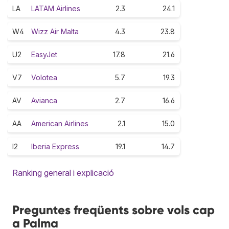
LA
LATAM Airlines
2.3
24.1
W4
Wizz Air Malta
4.3
23.8
U2
EasyJet
17.8
21.6
V7
Volotea
5.7
19.3
AV
Avianca
2.7
16.6
AA
American Airlines
2.1
15.0
I2
Iberia Express
19.1
14.7
Ranking general i explicació
Preguntes freqüents sobre vols cap
a Palma