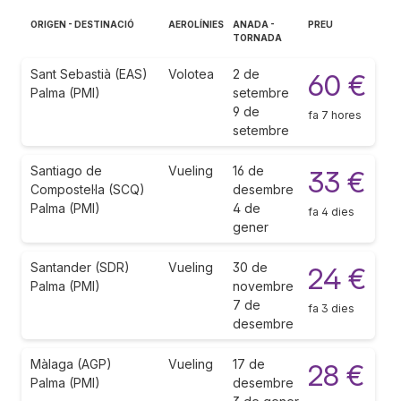
ORIGEN - DESTINACIÓ
AEROLÍNIES
ANADA -
PREU
TORNADA
Sant Sebastià (EAS)
Volotea
2 de
60 €
Palma (PMI)
setembre
9 de
fa 7 hores
setembre
Santiago de
Vueling
16 de
33 €
Compostel·la (SCQ)
desembre
Palma (PMI)
4 de
fa 4 dies
gener
Santander (SDR)
Vueling
30 de
24 €
Palma (PMI)
novembre
7 de
fa 3 dies
desembre
Màlaga (AGP)
Vueling
17 de
28 €
Palma (PMI)
desembre