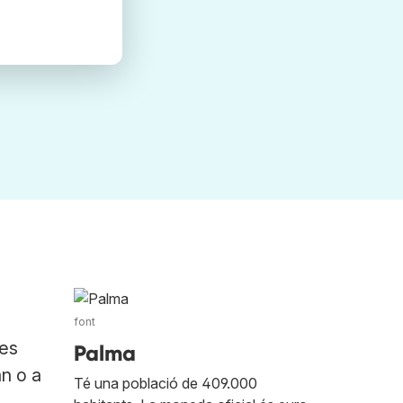
font
les
Palma
an o a
Té una població de 409.000