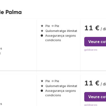
 de Palma
11 €
★
Ple → Ple
/ d
★
Quilometratge il·limitat
●
Assegurança segons
condicions
Veure co
es
goldcar.es
l
11 €
★
Ple → Ple
/ d
★
Quilometratge il·limitat
●
Assegurança segons
condicions
Veure co
es
goldcar.es