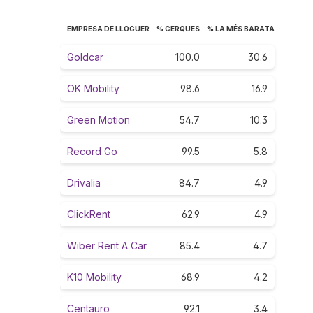
EMPRESA DE LLOGUER
% CERQUES
% LA MÉS BARATA
Goldcar
100.0
30.6
OK Mobility
98.6
16.9
Green Motion
54.7
10.3
Record Go
99.5
5.8
Drivalia
84.7
4.9
ClickRent
62.9
4.9
Wiber Rent A Car
85.4
4.7
K10 Mobility
68.9
4.2
Centauro
92.1
3.4