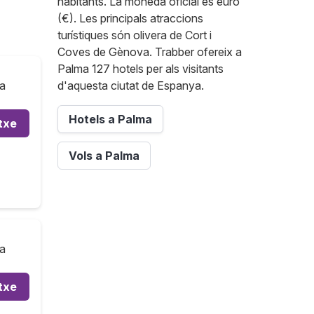
habitants. La moneda oficial és euro
(€). Les principals atraccions
turístiques són olivera de Cort i
Coves de Gènova. Trabber ofereix a
Palma 127 hotels per als visitants
ia
d'aquesta ciutat de Espanya.
Hotels a Palma
txe
Vols a Palma
ia
txe