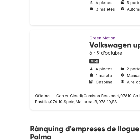
4 places
5 port
3 maletes
Automà
Green Motion
Volkswagen u
6 - 9 d’octubre
MINI
4 places
2 port
1 maleta
Manua
Gasolina
Aire c
Oficina
Carrer Claudi/Camison Bauzanet,07610 Ca N
Pastilla,076 10,Spain,Mallorca,IB,076 10,ES
Rànquing d'empreses de lloguer
Palma