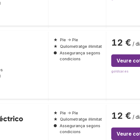
l
12 €
★
Ple → Ple
/ di
★
Quilometratge il·limitat
●
Assegurança segons
condicions
Veure co
es
goldcar.es
l
12 €
★
Ple → Ple
/ di
éctrico
★
Quilometratge il·limitat
●
Assegurança segons
condicions
Veure co