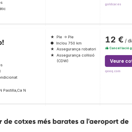
es
goldcar.es
tic
12 €
★
Ple → Ple
/ di
p!
●
Inclou 750 km
Cancel·lació g
★
Assegurança robatori
★
Assegurança col·lisió
Veure co
(CDW)
es
l
qeeq.com
ondicionat
 Pastilla,Ca N
 de cotxes més barates a l'aeroport de