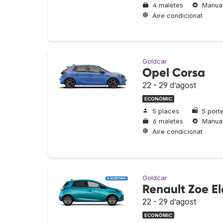
4 maletes
Manua
Aire condicionat
Goldcar
Opel Corsa
22 - 29 d’agost
ECONÒMIC
5 places
5 port
6 maletes
Manua
Aire condicionat
Goldcar
Renault Zoe El
22 - 29 d’agost
ECONÒMIC