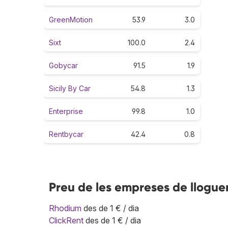
GreenMotion
53.9
3.0
Sixt
100.0
2.4
Gobycar
91.5
1.9
Sicily By Car
54.8
1.3
Enterprise
99.8
1.0
Rentbycar
42.4
0.8
Preu de les empreses de llogue
Rhodium
des de 1 € / dia
ClickRent
des de 1 € / dia