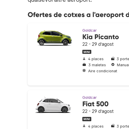
Ofertes de cotxes a l'aeroport
Goldcar
Kia Picanto
22 - 29 d’agost
MINI
4 places
3 port
3 maletes
Manua
Aire condicionat
Goldcar
Fiat 500
22 - 29 d’agost
MINI
4 places
3 port