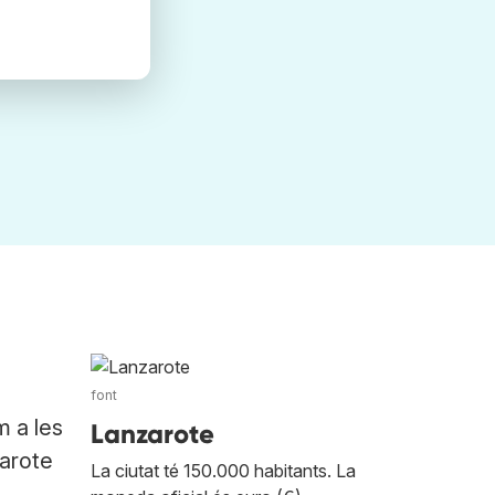
font
 a les
Lanzarote
zarote
La ciutat té 150.000 habitants. La