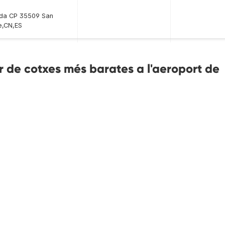
onda CP 35509 San
e,CN,ES
 de cotxes més barates a l'aeroport de