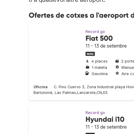
Ofertes de cotxes a l'aeroport 
Record go
Fiat 500
11 - 13 de setembre
MINI
4 places
2 port
1 maleta
Manua
Gasolina
Aire c
Oficina
C. Pino Cuervo 3, Zona Industrial playa H
Bartolomé, Las Palmas,Lanzarote,CN,ES
Record go
Hyundai i10
11 - 13 de setembre