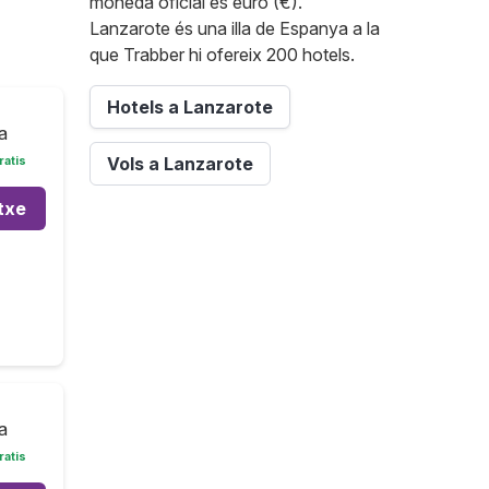
moneda oficial és euro (€).
Lanzarote és una illa de Espanya a la
que Trabber hi ofereix 200 hotels.
Hotels a Lanzarote
a
Vols a Lanzarote
ratis
txe
a
ratis