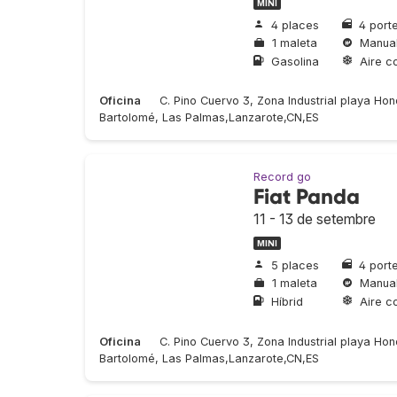
MINI
4 places
4 port
1 maleta
Manua
Gasolina
Aire c
Oficina
C. Pino Cuervo 3, Zona Industrial playa H
Bartolomé, Las Palmas,Lanzarote,CN,ES
Record go
Fiat Panda
11 - 13 de setembre
MINI
5 places
4 port
1 maleta
Manua
Híbrid
Aire c
Oficina
C. Pino Cuervo 3, Zona Industrial playa H
Bartolomé, Las Palmas,Lanzarote,CN,ES