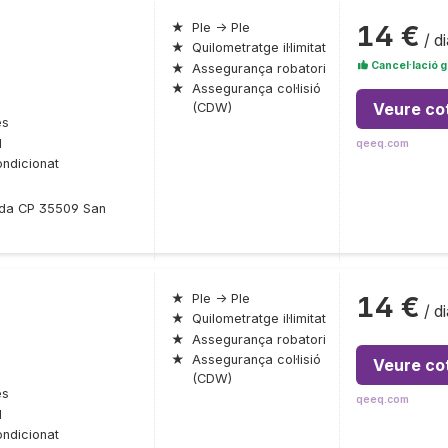
14 €
★
Ple → Ple
/ di
★
Quilometratge il·limitat
Cancel·lació g
★
Assegurança robatori
★
Assegurança col·lisió
Veure co
(CDW)
es
l
qeeq.com
ondicionat
onda CP 35509 San
14 €
★
Ple → Ple
/ di
★
Quilometratge il·limitat
★
Assegurança robatori
★
Assegurança col·lisió
Veure co
(CDW)
es
qeeq.com
l
ondicionat