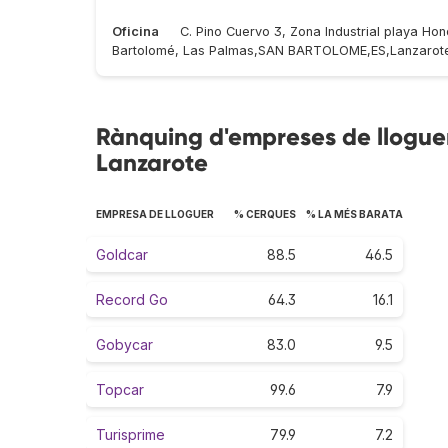
Oficina
C. Pino Cuervo 3, Zona Industrial playa H
Bartolomé, Las Palmas,SAN BARTOLOME,ES,Lanzarot
Rànquing d'empreses de lloguer
Lanzarote
EMPRESA DE LLOGUER
% CERQUES
% LA MÉS BARATA
Goldcar
88.5
46.5
Record Go
64.3
16.1
Gobycar
83.0
9.5
Topcar
99.6
7.9
Turisprime
79.9
7.2