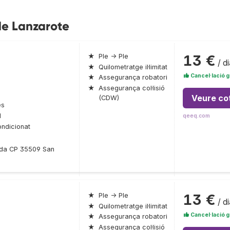
de Lanzarote
13 €
★
Ple → Ple
/ di
★
Quilometratge il·limitat
Cancel·lació g
★
Assegurança robatori
★
Assegurança col·lisió
Veure co
(CDW)
es
l
qeeq.com
ondicionat
onda CP 35509 San
13 €
★
Ple → Ple
/ di
★
Quilometratge il·limitat
Cancel·lació g
★
Assegurança robatori
★
Assegurança col·lisió