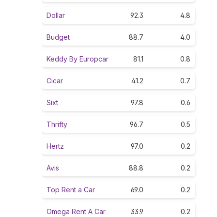
Dollar
92.3
4.8
Budget
88.7
4.0
Keddy By Europcar
81.1
0.8
Cicar
41.2
0.7
Sixt
97.8
0.6
Thrifty
96.7
0.5
Hertz
97.0
0.2
Avis
88.8
0.2
Top Rent a Car
69.0
0.2
Omega Rent A Car
33.9
0.2