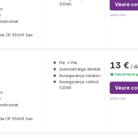
Veure co
(CDW)
es
l
qeeq.com
ondicionat
onda CP 35509 San
13 €
★
Ple → Ple
/ di
★
Quilometratge il·limitat
Cancel·lació g
★
Assegurança robatori
★
Assegurança col·lisió
Veure co
(CDW)
es
l
qeeq.com
ondicionat
onda CP 35509 San