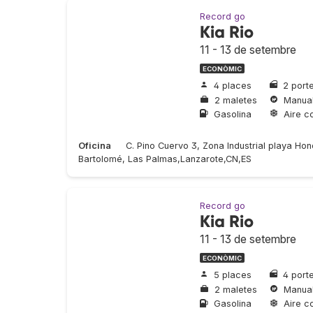
Record go
Kia Rio
11 - 13 de setembre
ECONÒMIC
4 places
2 port
2 maletes
Manua
Gasolina
Aire c
Oficina
C. Pino Cuervo 3, Zona Industrial playa H
Bartolomé, Las Palmas,Lanzarote,CN,ES
Record go
Kia Rio
11 - 13 de setembre
ECONÒMIC
5 places
4 port
2 maletes
Manua
Gasolina
Aire c