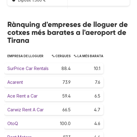
●
Dipòsit 1.500 €
Rànquing d'empreses de lloguer de
cotxes més barates a l'aeroport de
Tirana
EMPRESA DE LLOGUER
% CERQUES
% LA MÉS BARATA
SurPrice Car Rentals
88.4
10.1
Acarent
73.9
7.6
Ace Rent a Car
59.4
6.5
Carwiz Rent A Car
66.5
4.7
OtoQ
100.0
4.6