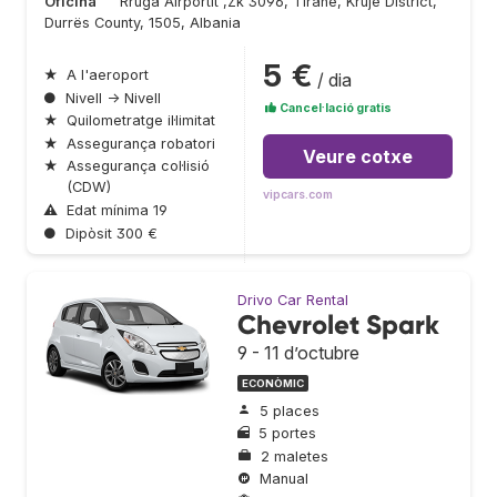
Oficina
Rruga Airportit ,Zk 3096, Tiranë, Krujë District,
Durrës County, 1505, Albania
5 €
★
A l'aeroport
/ dia
●
Nivell → Nivell
Cancel·lació gratis
★
Quilometratge il·limitat
★
Assegurança robatori
Veure cotxe
★
Assegurança col·lisió
(CDW)
vipcars.com
⚠
Edat mínima 19
●
Dipòsit 300 €
Drivo Car Rental
Chevrolet Spark
9 - 11 d’octubre
ECONÒMIC
5 places
5 portes
2 maletes
Manual