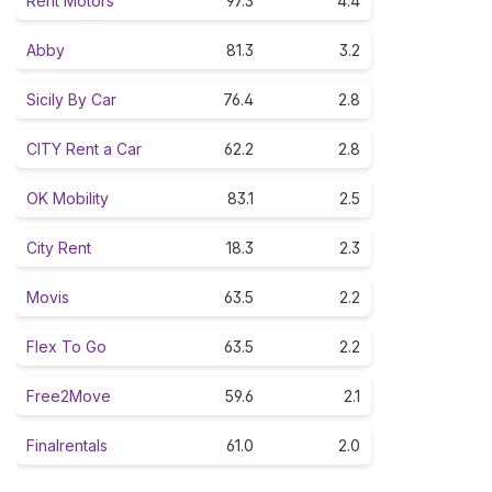
Rent Motors
97.3
4.4
Abby
81.3
3.2
Sicily By Car
76.4
2.8
CITY Rent a Car
62.2
2.8
OK Mobility
83.1
2.5
City Rent
18.3
2.3
Movis
63.5
2.2
Flex To Go
63.5
2.2
Free2Move
59.6
2.1
Finalrentals
61.0
2.0