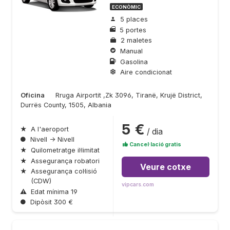
ECONÒMIC
5 places
5 portes
2 maletes
Manual
Gasolina
Aire condicionat
Oficina
Rruga Airportit ,Zk 3096, Tiranë, Krujë District,
Durrës County, 1505, Albania
5 €
★
A l'aeroport
/ dia
●
Nivell → Nivell
Cancel·lació gratis
★
Quilometratge il·limitat
★
Assegurança robatori
Veure cotxe
★
Assegurança col·lisió
(CDW)
vipcars.com
⚠
Edat mínima 19
●
Dipòsit 300 €