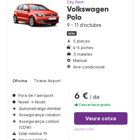
City Rent
Volkswagen
Polo
9 - 11 d’octubre
MINI
5 places
4-5 portes
3 maletes
Manual
Aire condicionat
Oficina
Tirana Airport
6 €
●
Fora de l'aeroport
/ dia
●
Nivell → Nivell
Cancel·lació gratis
★
Quilometratge il·limitat
★
Assegurança robatori
Veure cotxe
★
Assegurança col·lisió
(CDW)
vipcars.com
⚠
Edat mínima 19