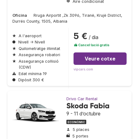
Aire condicionat
Oficina
Rruga Airportit ,Zk 3096, Tiranë, Krujë District,
Durrës County, 1505, Albania
5 €
★
A l'aeroport
/ dia
●
Nivell → Nivell
Cancel·lació gratis
★
Quilometratge il·limitat
★
Assegurança robatori
Veure cotxe
★
Assegurança col·lisió
(CDW)
vipcars.com
⚠
Edat mínima 19
●
Dipòsit 300 €
Drivo Car Rental
Skoda Fabia
9 - 11 d’octubre
ECONÒMIC
5 places
5 portes