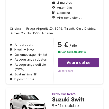
2 maletes
Automàtic
Gasolina
Aire condicionat
Oficina
Rruga Airportit ,Zk 3096, Tiranë, Krujë District,
Durrës County, 1505, Albania
5 €
★
A l'aeroport
/ dia
●
Nivell → Nivell
Cancel·lació gratis
★
Quilometratge il·limitat
★
Assegurança robatori
Veure cotxe
★
Assegurança col·lisió
(CDW)
vipcars.com
⚠
Edat mínima 19
●
Dipòsit 300 €
Drivo Car Rental
Suzuki Swift
9 - 11 d’octubre