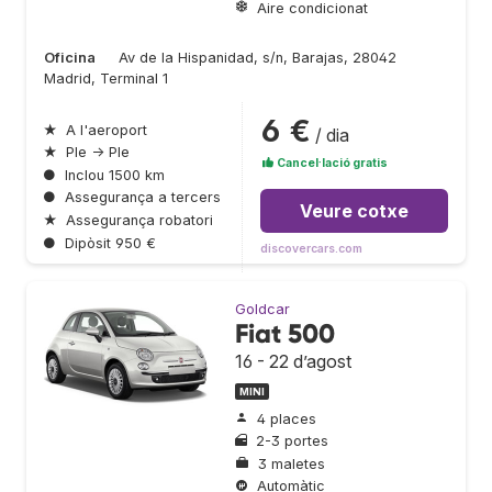
Aire condicionat
Oficina
Av de la Hispanidad, s/n, Barajas, 28042
Madrid, Terminal 1
6 €
★
A l'aeroport
/ dia
★
Ple → Ple
Cancel·lació gratis
●
Inclou 1500 km
●
Assegurança a tercers
Veure cotxe
★
Assegurança robatori
●
Dipòsit 950 €
discovercars.com
Goldcar
Fiat 500
16 - 22 d’agost
MINI
4 places
2-3 portes
3 maletes
Automàtic