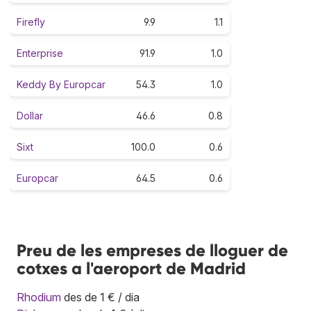
Firefly
9.9
1.1
Enterprise
91.9
1.0
Keddy By Europcar
54.3
1.0
Dollar
46.6
0.8
Sixt
100.0
0.6
Europcar
64.5
0.6
Preu de les empreses de lloguer de
cotxes a l'aeroport de Madrid
Rhodium
des de 1 € / dia