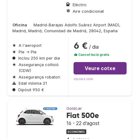
Elèctric
Aire condicionat
Oficina
Madrid-Barajas Adolfo Suárez Airport (MAD),
Madrid, Madrid, Comunidad de Madrid, 28042, España
6 €
★
A l'aeroport
/ dia
★
Ple → Ple
Cancel·lació gratis
●
Inclou 250 km per dia
★
Assegurança col·lisió
Veure cotxe
(CDW)
★
Assegurança robatori
vipcars.com
⚠
Edat mínima 21
●
Dipòsit 950 €
Goldcar
Fiat 500e
16 - 22 d’agost
ECONÒMIC