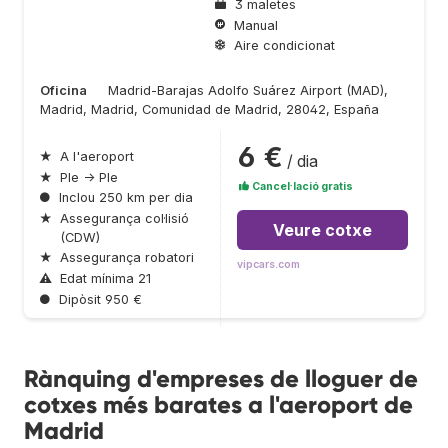
3 maletes
Manual
Aire condicionat
Oficina
Madrid-Barajas Adolfo Suárez Airport (MAD),
Madrid, Madrid, Comunidad de Madrid, 28042, España
6 €
★
A l'aeroport
/ dia
★
Ple → Ple
Cancel·lació gratis
●
Inclou 250 km per dia
★
Assegurança col·lisió
Veure cotxe
(CDW)
★
Assegurança robatori
vipcars.com
⚠
Edat mínima 21
●
Dipòsit 950 €
Rànquing d'empreses de lloguer de
cotxes més barates a l'aeroport de
Madrid