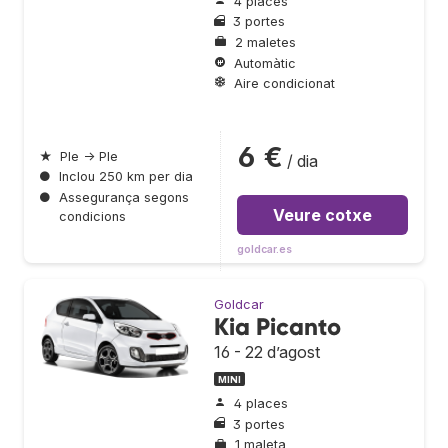
4 places
3 portes
2 maletes
Automàtic
Aire condicionat
6 €
★
Ple → Ple
/ dia
●
Inclou 250 km per dia
●
Assegurança segons
Veure cotxe
condicions
goldcar.es
Goldcar
Kia Picanto
16 - 22 d’agost
MINI
4 places
3 portes
1 maleta