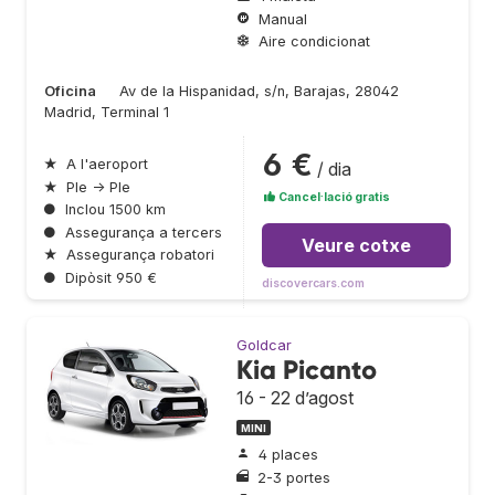
Manual
Aire condicionat
Oficina
Av de la Hispanidad, s/n, Barajas, 28042
Madrid, Terminal 1
6 €
★
A l'aeroport
/ dia
★
Ple → Ple
Cancel·lació gratis
●
Inclou 1500 km
●
Assegurança a tercers
Veure cotxe
★
Assegurança robatori
●
Dipòsit 950 €
discovercars.com
Goldcar
Kia Picanto
16 - 22 d’agost
MINI
4 places
2-3 portes