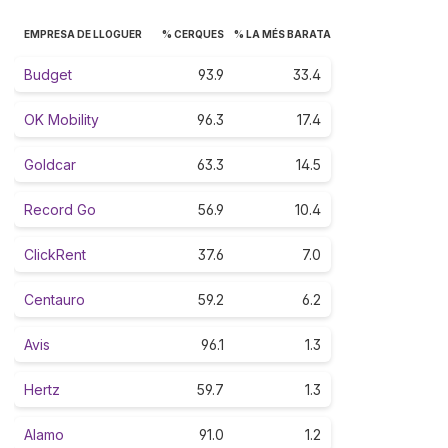
EMPRESA DE LLOGUER
% CERQUES
% LA MÉS BARATA
Budget
93.9
33.4
OK Mobility
96.3
17.4
Goldcar
63.3
14.5
Record Go
56.9
10.4
ClickRent
37.6
7.0
Centauro
59.2
6.2
Avis
96.1
1.3
Hertz
59.7
1.3
Alamo
91.0
1.2