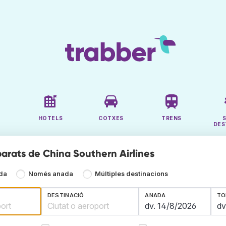
HOTELS
COTXES
TRENS
DES
barats de China Southern Airlines
ada
Només anada
Múltiples destinacions
DESTINACIÓ
ANADA
TO