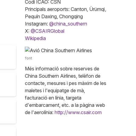
Codi ICAO: CSN
Principals aeroports: Canton, Ürümqi,
Pequín Daxing, Chongqing
Instagram:
@china_southern
X:
@CSAIRGlobal
Wikipedia
font
Més informació sobre reserves de
China Southern Airlines, telèfon de
contacte, mesures i pes màxim de les
maletes i l'equipatge de mà,
facturació en línia, targeta
d'embarcament, etc. a la pàgina web
de l'aerolínia:
http://www.csair.com