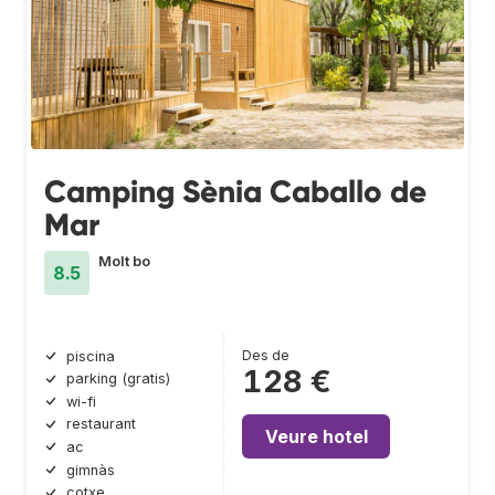
Camping Sènia Caballo de
Mar
Molt bo
8.5
Des de
piscina
128 €
parking (gratis)
wi-fi
restaurant
Veure hotel
ac
gimnàs
cotxe