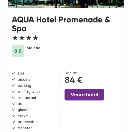
AQUA Hotel Promenade &
Spa
★★★★
Molt bo
8.8
Des de
spa
84 €
piscina
parking
wi-fi (gratis)
Veure hotel
restaurant
ac
gimnàs
cotxe
accessible
transfer