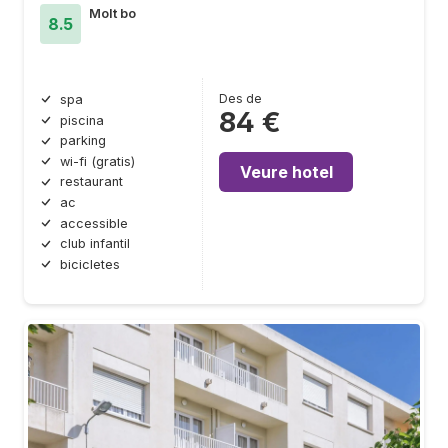
Molt bo
8.5
Des de
spa
84 €
piscina
parking
wi-fi (gratis)
Veure hotel
restaurant
ac
accessible
club infantil
bicicletes