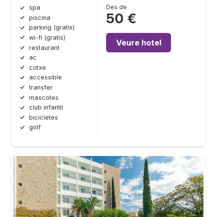
Des de
spa
50 €
piscina
parking (gratis)
wi-fi (gratis)
Veure hotel
restaurant
ac
cotxe
accessible
transfer
mascotes
club infantil
bicicletes
golf