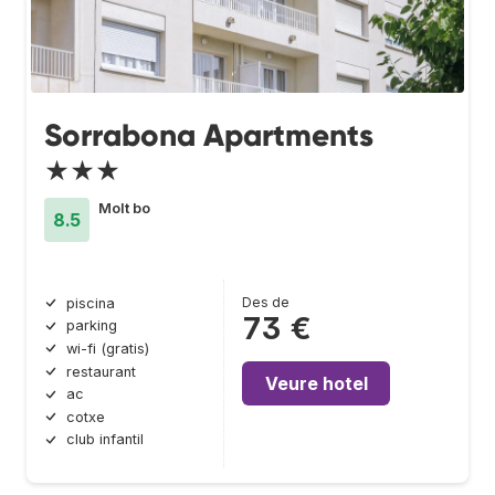
Sorrabona Apartments
★★★
Molt bo
8.5
Des de
piscina
73 €
parking
wi-fi (gratis)
restaurant
Veure hotel
ac
cotxe
club infantil