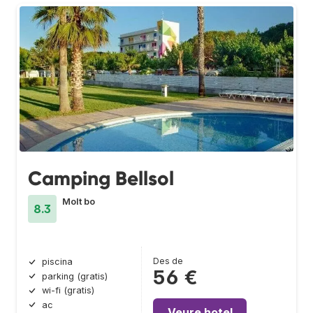
Camping Bellsol
Molt bo
8.3
Des de
piscina
56 €
parking (gratis)
wi-fi (gratis)
ac
Veure hotel