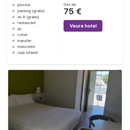
Des de
piscina
75 €
parking (gratis)
wi-fi (gratis)
restaurant
Veure hotel
ac
cotxe
transfer
mascotes
club infantil