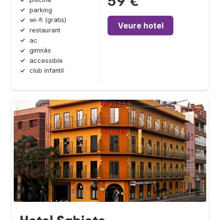
59 €
parking
wi-fi (gratis)
Veure hotel
restaurant
ac
gimnàs
accessible
club infantil