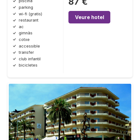
87 €
piscina
parking
wi-fi (gratis)
Veure hotel
restaurant
ac
gimnàs
cotxe
accessible
transfer
club infantil
bicicletes