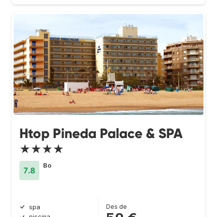
Htop Pineda Palace & SPA
★★★★
Bo
7.8
Des de
spa
piscina