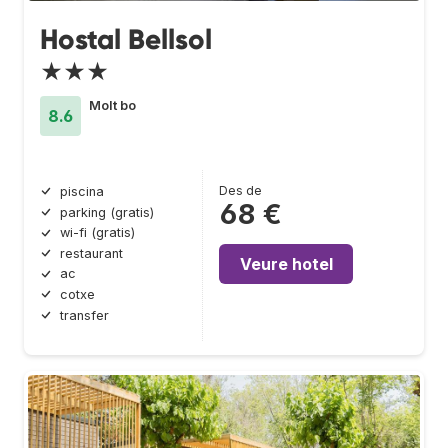
Hostal Bellsol
★★★
Molt bo
8.6
Des de
piscina
68 €
parking (gratis)
wi-fi (gratis)
restaurant
Veure hotel
ac
cotxe
transfer