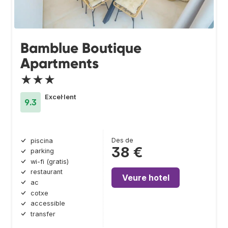
Bamblue Boutique
Apartments
★★★
Excel·lent
9.3
Des de
piscina
38 €
parking
wi-fi (gratis)
restaurant
Veure hotel
ac
cotxe
accessible
transfer