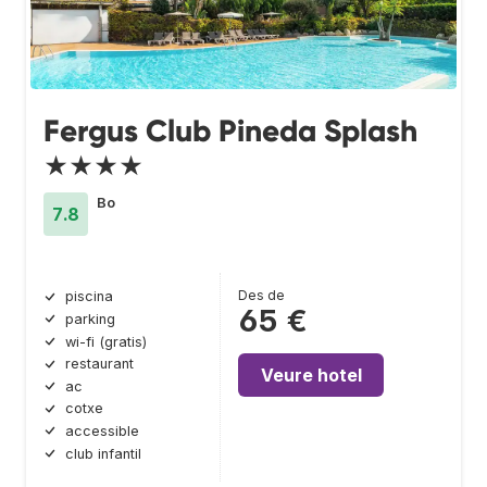
Fergus Club Pineda Splash
★★★★
Bo
7.8
Des de
piscina
65 €
parking
wi-fi (gratis)
restaurant
Veure hotel
ac
cotxe
accessible
club infantil