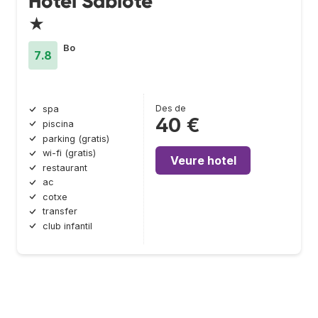
Hotel Sabiote
★
Bo
7.8
Des de
spa
40 €
piscina
parking (gratis)
wi-fi (gratis)
Veure hotel
restaurant
ac
cotxe
transfer
club infantil