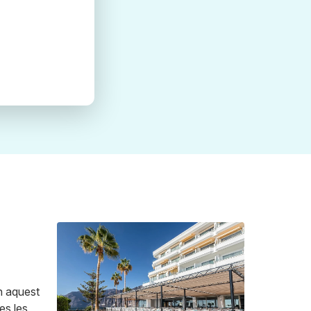
En aquest
es les