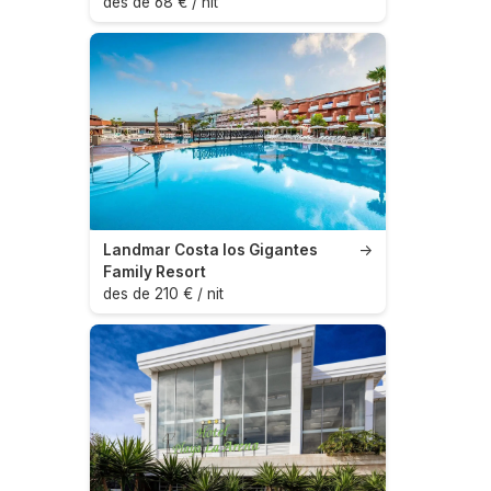
des de 68 € / nit
Landmar Costa los Gigantes
→
Family Resort
des de 210 € / nit