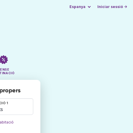
Espanya
Iniciar sessió →
SENSE
TINACIÓ
 propers
CIÓ 1
ts
abitació