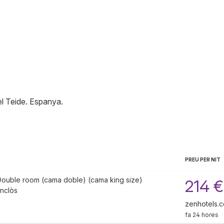
l Teide
.
Espanya
.
PREU PER NIT
Double room (cama doble) (cama king size)
214 €
inclòs
zenhotels.
fa 24 hores