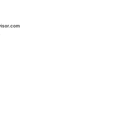
visor.com
s