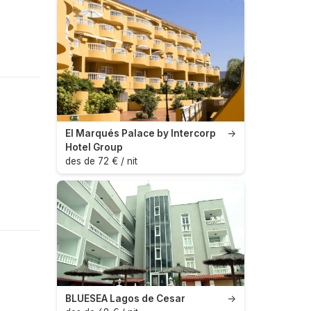
El Marqués Palace by Intercorp
→
Hotel Group
des de 72 € / nit
BLUESEA Lagos de Cesar
→