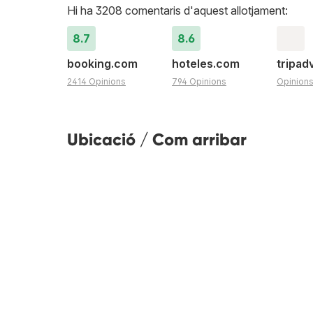
Hi ha 3208 comentaris d'aquest allotjament:
8.7
8.6
booking.com
hoteles.com
tripad
2414 Opinions
794 Opinions
Opinion
Ubicació / Com arribar