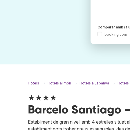
Comparar amb
(a u
booking.com
Hotels
Hotels al món
Hotels a Espanya
Hotels 
★★★★
Barcelo Santiago —
Establiment de gran nivell amb 4 estrelles situat 
establiment pots trobar preus assequibles, des de 1