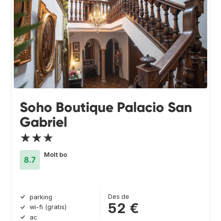
Soho Boutique Palacio San
Gabriel
★★★
Molt bo
8.7
Des de
parking
52 €
wi-fi (gratis)
ac