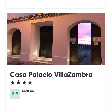
Casa Palacio VillaZambra
★★★★
Molt bo
8.9