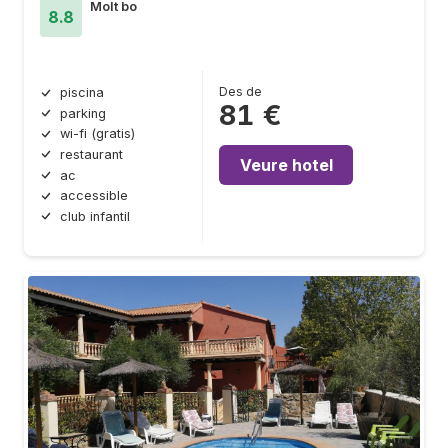
Molt bo
8.8
Des de
piscina
81 €
parking
wi-fi (gratis)
restaurant
Veure hotel
ac
accessible
club infantil