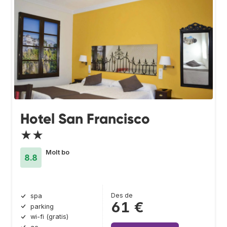
Hotel San Francisco
★★
Molt bo
8.8
Des de
spa
61 €
parking
wi-fi (gratis)