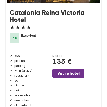
Catalonia Reina Victoria
Hotel
★★★★
Excel·lent
9.0
Des de
spa
135 €
piscina
parking
wi-fi (gratis)
Veure hotel
restaurant
ac
gimnàs
cotxe
accessible
mascotes
club infantil