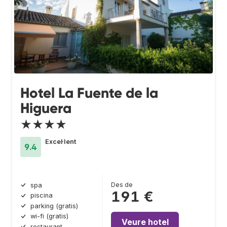
Hotel La Fuente de la
Higuera
★★★★
Excel·lent
9.4
Des de
spa
191 €
piscina
parking (gratis)
wi-fi (gratis)
Veure hotel
restaurant