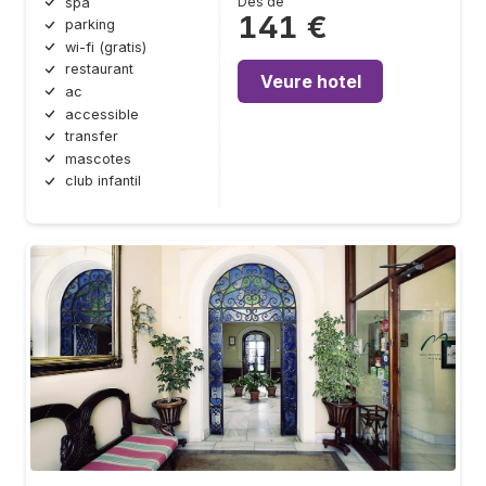
Des de
spa
141 €
parking
wi-fi (gratis)
restaurant
Veure hotel
ac
accessible
transfer
mascotes
club infantil