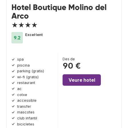
Hotel Boutique Molino del
Arco
★★★★
Excel·lent
9.2
Des de
spa
90 €
piscina
parking (gratis)
wi-fi (gratis)
Veure hotel
restaurant
ac
cotxe
accessible
transfer
mascotes
club infantil
bicicletes