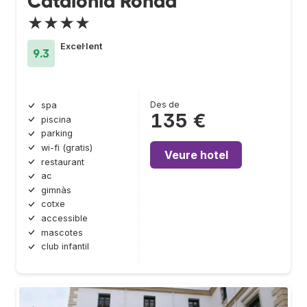
Catalonia Ronda
★★★★
Excel·lent
9.3
Des de
spa
135 €
piscina
parking
wi-fi (gratis)
Veure hotel
restaurant
ac
gimnàs
cotxe
accessible
mascotes
club infantil