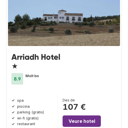
Arriadh Hotel
★
Molt bo
8.9
Des de
spa
107 €
piscina
parking (gratis)
wi-fi (gratis)
Veure hotel
restaurant