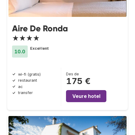
Aire De Ronda
★★★★
Excel·lent
10.0
Des de
wi-fi (gratis)
175 €
restaurant
ac
transfer
Veure hotel