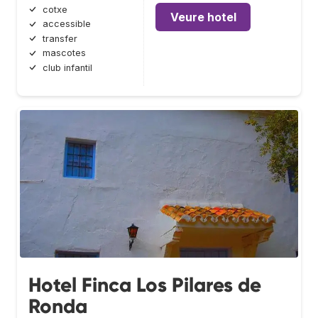
cotxe
Veure hotel
accessible
transfer
mascotes
club infantil
Hotel Finca Los Pilares de
Ronda