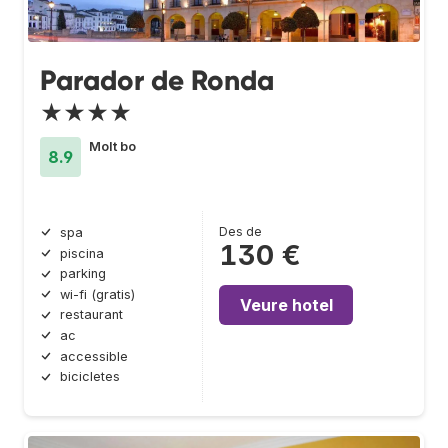
Parador de Ronda
★★★★
Molt bo
8.9
Des de
spa
130 €
piscina
parking
wi-fi (gratis)
Veure hotel
restaurant
ac
accessible
bicicletes