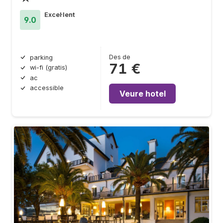
Excel·lent
9.0
Des de
parking
71 €
wi-fi (gratis)
ac
accessible
Veure hotel