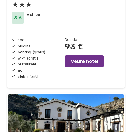
★★★
Molt bo
8.6
Des de
spa
93 €
piscina
parking (gratis)
wi-fi (gratis)
Veure hotel
restaurant
ac
club infantil