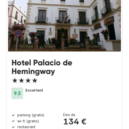
Hotel Palacio de
Hemingway
★★★★
Excel·lent
9.3
Des de
parking (gratis)
134 €
wi-fi (gratis)
restaurant