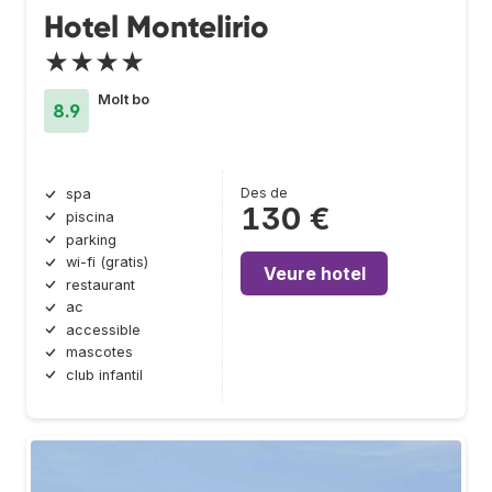
Hotel Montelirio
★★★★
Molt bo
8.9
Des de
spa
130 €
piscina
parking
wi-fi (gratis)
Veure hotel
restaurant
ac
accessible
mascotes
club infantil