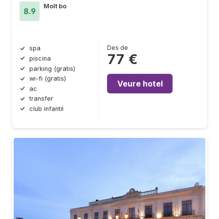
Molt bo
8.9
Des de
spa
77 €
piscina
parking (gratis)
wi-fi (gratis)
Veure hotel
ac
transfer
club infantil