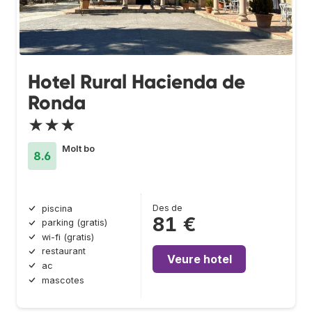
Hotel Rural Hacienda de
Ronda
★★★
Molt bo
8.6
Des de
piscina
81 €
parking (gratis)
wi-fi (gratis)
restaurant
Veure hotel
ac
mascotes