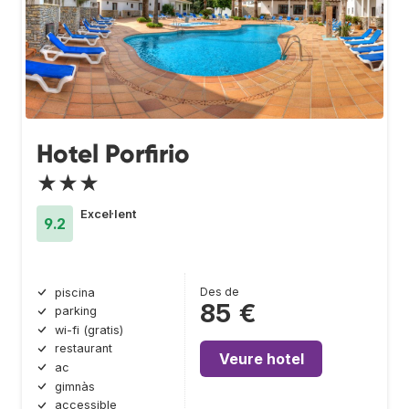
Hotel Porfirio
★★★
Excel·lent
9.2
Des de
piscina
85 €
parking
wi-fi (gratis)
restaurant
Veure hotel
ac
gimnàs
accessible