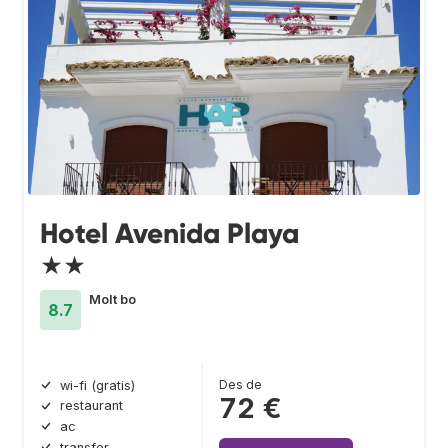
Hotel Avenida Playa
★★
Molt bo
8.7
Des de
wi-fi (gratis)
72 €
restaurant
ac
transfer