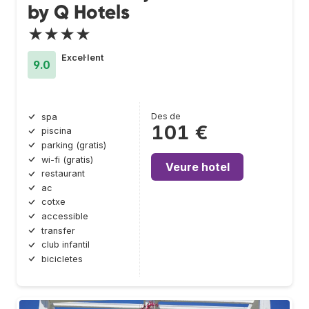
by Q Hotels
★★★★
Excel·lent
9.0
Des de
spa
101 €
piscina
parking (gratis)
wi-fi (gratis)
Veure hotel
restaurant
ac
cotxe
accessible
transfer
club infantil
bicicletes