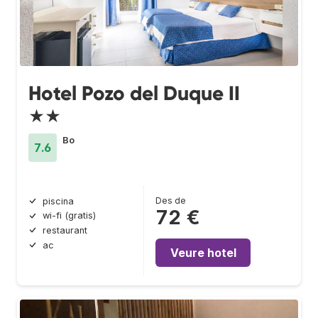
Hotel Pozo del Duque II
★★
Bo
7.6
Des de
piscina
72 €
wi-fi (gratis)
restaurant
ac
Veure hotel