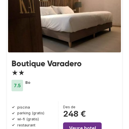
Boutique Varadero
★★
Bo
7.5
Des de
piscina
248 €
parking (gratis)
wi-fi (gratis)
restaurant
Veure hotel