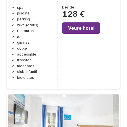
Des de
spa
128 €
piscina
parking
wi-fi (gratis)
Veure hotel
restaurant
ac
gimnàs
cotxe
accessible
transfer
mascotes
club infantil
bicicletes