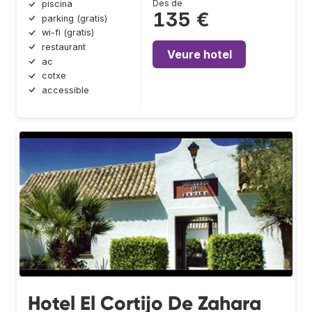
Des de
piscina
135 €
parking (gratis)
wi-fi (gratis)
restaurant
Veure hotel
ac
cotxe
accessible
Hotel El Cortijo De Zahara